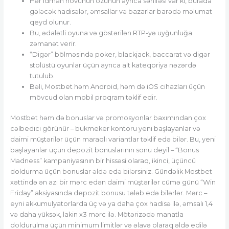
Hər idman növünün özünün ayrıca səhifəsi var ki, burada
gələcək hadisələr, əmsallar və bazarlar barədə məlumat
qeyd olunur.
Bu, ədalətli oyuna və göstərilən RTP-yə uyğunluğa
zəmanət verir.
“Digər” bölməsində poker, blackjack, baccarat və digər
stolüstü oyunlar üçün ayrıca alt kateqoriya nəzərdə
tutulub.
Bəli, Mostbet həm Android, həm də iOS cihazları üçün
mövcud olan mobil proqram təklif edir.
Mostbet həm də bonuslar və promosyonlar baxımından çox
cəlbedici görünür – bukmeker kontoru yeni başlayanlar və
daimi müştərilər üçün maraqlı variantlar təklif edə bilər. Bu, yeni
başlayanlar üçün depozit bonuslarının sonu deyil – “Bonus
Madness” kampaniyasının bir hissəsi olaraq, ikinci, üçüncü
doldurma üçün bonuslar əldə edə bilərsiniz. Gündəlik Mostbet
xəttində ən azı bir mərc edən daimi müştərilər cümə günü “Win ​​​​
Friday” aksiyasında depozit bonusu tələb edə bilərlər. Mərc –
eyni akkumulyatorlarda üç və ya daha çox hadisə ilə, əmsalı 1,4
və daha yüksək, lakin x3 mərc ilə. Mötərizədə manatla
doldurulma üçün minimum limitlər və əlavə olaraq əldə edilə