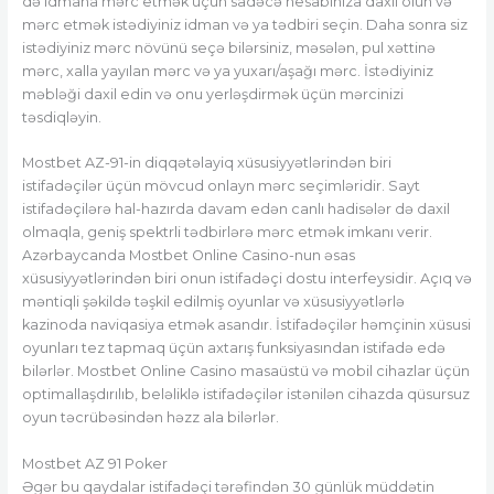
də idmana mərc etmək üçün sadəcə hesabınıza daxil olun və
mərc etmək istədiyiniz idman və ya tədbiri seçin. Daha sonra siz
istədiyiniz mərc növünü seçə bilərsiniz, məsələn, pul xəttinə
mərc, xalla yayılan mərc və ya yuxarı/aşağı mərc. İstədiyiniz
məbləği daxil edin və onu yerləşdirmək üçün mərcinizi
təsdiqləyin.
Mostbet AZ-91-in diqqətəlayiq xüsusiyyətlərindən biri
istifadəçilər üçün mövcud onlayn mərc seçimləridir. Sayt
istifadəçilərə hal-hazırda davam edən canlı hadisələr də daxil
olmaqla, geniş spektrli tədbirlərə mərc etmək imkanı verir.
Azərbaycanda Mostbet Online Casino-nun əsas
xüsusiyyətlərindən biri onun istifadəçi dostu interfeysidir. Açıq və
məntiqli şəkildə təşkil edilmiş oyunlar və xüsusiyyətlərlə
kazinoda naviqasiya etmək asandır. İstifadəçilər həmçinin xüsusi
oyunları tez tapmaq üçün axtarış funksiyasından istifadə edə
bilərlər. Mostbet Online Casino masaüstü və mobil cihazlar üçün
optimallaşdırılıb, beləliklə istifadəçilər istənilən cihazda qüsursuz
oyun təcrübəsindən həzz ala bilərlər.
Mostbet AZ 91 Poker
Əgər bu qaydalar istifadəçi tərəfindən 30 günlük müddətin