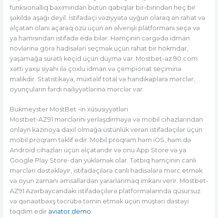
funksionallıq baxımından bütün qabıqlar bir-birindən heç bir
şəkildə aşağı deyil. İstifadəçi vəziyyətə uyğun olaraq ən rahat və
əlçatan olanı açaraq özü üçün ən əlverişli platformanı seçə və
ya hamısından istifadə edə bilər. Həmçinin cərgədə idman
növlərinə görə hadisələri seçmək üçün rahat bir hökmdar,
yaşamağa sürətli keçid üçün düymə var. Mostbet-az 90.com
xətti yaxşı siyahı ilə çoxlu idman və çempionat seçiminə
malikdir. Statistikaya, müxtəlif total və handikaplara mərclər,
oyunçuların fərdi nailiyyətlərinə mərclər var.
Bukmeyster MostBet -in xüsusiyyətləri
Mostbet-AZ91 mərclərini yerləşdirməyə və mobil cihazlarından
onlayn kazinoya daxil olmağa üstünlük verən istifadəçilər üçün
mobil proqram təklif edir. Mobil proqram həm iOS, həm də
Android cihazları üçün əlçatandır və onu App Store və ya
Google Play Store-dan yükləmək olar. Tətbiq həmçinin canlı
mərcləri dəstəkləyir, istifadəçilərə canlı hadisələrə mərc etmək
və oyun zamanı əmsallardan yararlanmaq imkanı verir. Mostbet-
AZ91 Azərbaycandakı istifadəçilərə platformalarında qüsursuz
və qənaətbəxş təcrübə təmin etmək üçün müştəri dəstəyi
təqdim edir
aviator demo
.