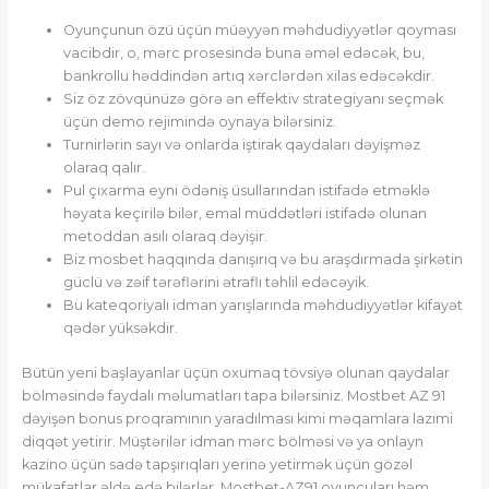
Oyunçunun özü üçün müəyyən məhdudiyyətlər qoyması
vacibdir, o, mərc prosesində buna əməl edəcək, bu,
bankrollu həddindən artıq xərclərdən xilas edəcəkdir.
Siz öz zövqünüzə görə ən effektiv strategiyanı seçmək
üçün demo rejimində oynaya bilərsiniz.
Turnirlərin sayı və onlarda iştirak qaydaları dəyişməz
olaraq qalır.
Pul çıxarma eyni ödəniş üsullarından istifadə etməklə
həyata keçirilə bilər, emal müddətləri istifadə olunan
metoddan asılı olaraq dəyişir.
Biz mosbet haqqında danışırıq və bu araşdırmada şirkətin
güclü və zəif tərəflərini ətraflı təhlil edəcəyik.
Bu kateqoriyalı idman yarışlarında məhdudiyyətlər kifayət
qədər yüksəkdir.
Bütün yeni başlayanlar üçün oxumaq tövsiyə olunan qaydalar
bölməsində faydalı məlumatları tapa bilərsiniz. Mostbet AZ 91
dəyişən bonus proqramının yaradılması kimi məqamlara lazımi
diqqət yetirir. Müştərilər idman mərc bölməsi və ya onlayn
kazino üçün sadə tapşırıqları yerinə yetirmək üçün gözəl
mükafatlar əldə edə bilərlər. Mostbet-AZ91 oyunçuları həm