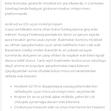
bilən bonuslar göstərilir. Mostbet bir sıra ölkələrdə, o cümlədən
Azərbaycanda fəaliyyət göstərən məşhur onlayn mərc
platformasıdır.
Android və İOS üçün mobil proqram
İcazə verildikdən sonra ofisin bütün funksiyalarına giriş əldə
edirəm. Rusiya Federasiyasındakı bir dəniz və qanuni saytda
şəxsi hesabın girmə üsulu eynidır. Bukmeker kontoru Mostbet
az, idman qarşıdurmaları üçün artan təkliflərlə məni cəlb edir.
Bazarların özəlliyi ondan ibarətdir ki, ən yüksək səviyyəli
turnirlərdə dünyanın ən yaxşı ofisləri ilə rəqabət edə bilən layiqli
dərəcə təklif olunur. Canlı rejim bukmeker kontorunun üstünlüyü
deyil, amma ən populyar qarşıdurmaları tapa bilərəm.
Qeydiyyatdan sonra ofisdəki bütün mövcud variantlardan
istifadə edə bilərəm.
Mostbet AZ-91-in diqqətəlayiq xüsusiyyətlərindən biri
istifadəçilər üçün mövcud onlayn mərc seçimləridir.
Krupier bir as və ya kralı aşkar etdikdə, yalnız bir cüt
olduqda oynamağa davam edə bilərsiniz.
Dostunuza müraciət edin və onun mərclərinin bir hissəsini