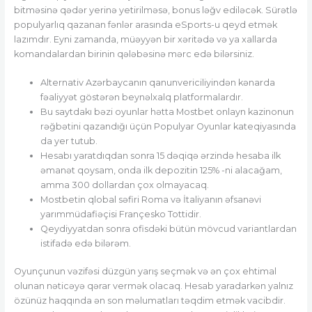
bitməsinə qədər yerinə yetirilməsə, bonus ləğv ediləcək. Sürətlə
populyarlıq qazanan fənlər arasında eSports-u qeyd etmək
lazımdır. Eyni zamanda, müəyyən bir xəritədə və ya xallarda
komandalardan birinin qələbəsinə mərc edə bilərsiniz.
Alternativ Azərbaycanın qanunvericiliyindən kənarda
fəaliyyət göstərən beynəlxalq platformalardır.
Bu saytdakı bəzi oyunlar hətta Mostbet onlayn kazinonun
rəğbətini qazandığı üçün Populyar Oyunlar kateqiyasında
da yer tutub.
Hesabı yaratdıqdan sonra 15 dəqiqə ərzində hesaba ilk
əmanət qoysam, onda ilk depozitin 125% -ni alacağam,
amma 300 dollardan çox olmayacaq.
Mostbetin qlobal səfiri Roma və İtaliyanın əfsanəvi
yarımmüdafiəçisi Françesko Tottidir.
Qeydiyyatdan sonra ofisdəki bütün mövcud variantlardan
istifadə edə bilərəm.
Oyunçunun vəzifəsi düzgün yarış seçmək və ən çox ehtimal
olunan nəticəyə qərar vermək olacaq. Hesab yaradarkən yalnız
özünüz haqqında ən son məlumatları təqdim etmək vacibdir.