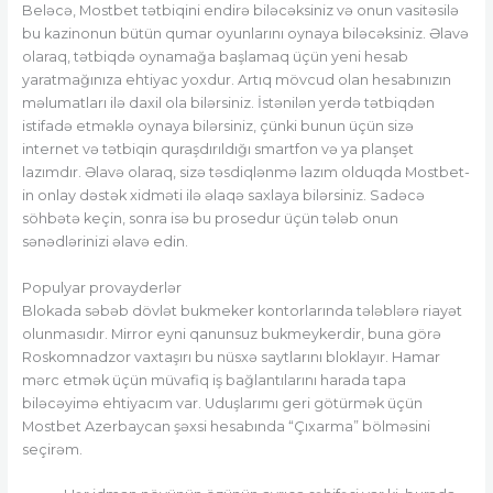
Beləcə, Mostbet tətbiqini endirə biləcəksiniz və onun vasitəsilə
bu kazinonun bütün qumar oyunlarını oynaya biləcəksiniz. Əlavə
olaraq, tətbiqdə oynamağa başlamaq üçün yeni hesab
yaratmağınıza ehtiyac yoxdur. Artıq mövcud olan hesabınızın
məlumatları ilə daxil ola bilərsiniz. İstənilən yerdə tətbiqdən
istifadə etməklə oynaya bilərsiniz, çünki bunun üçün sizə
internet və tətbiqin quraşdırıldığı smartfon və ya planşet
lazımdır. Əlavə olaraq, sizə təsdiqlənmə lazım olduqda Mostbet-
in onlay dəstək xidməti ilə əlaqə saxlaya bilərsiniz. Sadəcə
söhbətə keçin, sonra isə bu prosedur üçün tələb onun
sənədlərinizi əlavə edin.
Populyar provayderlər
Blokada səbəb dövlət bukmeker kontorlarında tələblərə riayət
olunmasıdır. Mirror eyni qanunsuz bukmeykerdir, buna görə
Roskomnadzor vaxtaşırı bu nüsxə saytlarını bloklayır. Hamar
mərc etmək üçün müvafiq iş bağlantılarını harada tapa
biləcəyimə ehtiyacım var. Uduşlarımı geri götürmək üçün
Mostbet Azerbaycan şəxsi hesabında “Çıxarma” bölməsini
seçirəm.