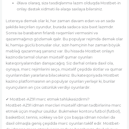
Əlavə olaraq, sizə təsdiqlənmə lazım olduqda Mostbet-in
onlay dəstək xidməti ilə əlaqə saxlaya bilərsiniz.
Lotereya demək olar ki, hər zaman davam edən və ən sadə
şəkildə keçirilən oyundur, burada sadəcə sizə bəxt lazımdır.
Sonra isə barabanın fırlanıb rəqəmləri verməsini və
qazanmağınızı gözləmək qalır. Bu populyar rejimdə demək olar
ki, həmişə güclü bonuslar olur, sizin həmçinin hər zaman böyük
məbləğ qazanmaq şansınız var. Bu hissədə Mostbet onlayn
kazinoda təmsil olunan müxtəlif qumar oyunları
kateqoriyalarından danışacağıq. Siz dərhal onlara daxil ola,
oynaya, mərc rejimlərini seçə, müxtəlif çeşiddə slotlar və qumar
oyunlarından yararlana biləcəksiniz. Bu kateqoriyada Mostbet
kazino platformasının ən populyar oyunları yerləşir ki, bunlar
oyunçuların ən çox üstünlük verdiyi oyunlardır.
✔ Mostbet-AZ91 mərc etmək təhlükəsizdirmi?
Mostbet-AZ91 idman mərcləri müxtəlif idman tədbirlərinə mərc
etmək üçün məşhur üsuldur. Bukmeker kontoru futbol (futbol),
basketbol, tennis, xokkey və bir çox başqa idman növləri də
daxil olmaqla geniş çeşiddə mərc oyunları təklif edir. Mostbet-