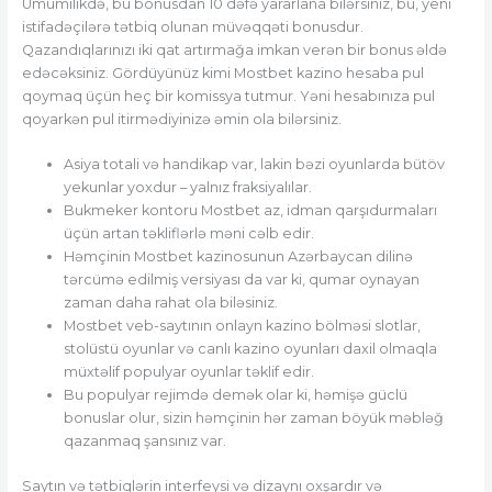
Ümumilikdə, bu bonusdan 10 dəfə yararlana bilərsiniz, bu, yeni
istifadəçilərə tətbiq olunan müvəqqəti bonusdur.
Qazandıqlarınızı iki qat artırmağa imkan verən bir bonus əldə
edəcəksiniz. Gördüyünüz kimi Mostbet kazino hesaba pul
qoymaq üçün heç bir komissya tutmur. Yəni hesabınıza pul
qoyarkən pul itirmədiyinizə əmin ola bilərsiniz.
Asiya totali və handikap var, lakin bəzi oyunlarda bütöv
yekunlar yoxdur – yalnız fraksiyalılar.
Bukmeker kontoru Mostbet az, idman qarşıdurmaları
üçün artan təkliflərlə məni cəlb edir.
Həmçinin Mostbet kazinosunun Azərbaycan dilinə
tərcümə edilmiş versiyası da var ki, qumar oynayan
zaman daha rahat ola biləsiniz.
Mostbet veb-saytının onlayn kazino bölməsi slotlar,
stolüstü oyunlar və canlı kazino oyunları daxil olmaqla
müxtəlif populyar oyunlar təklif edir.
Bu populyar rejimdə demək olar ki, həmişə güclü
bonuslar olur, sizin həmçinin hər zaman böyük məbləğ
qazanmaq şansınız var.
Saytın və tətbiqlərin interfeysi və dizaynı oxşardır və