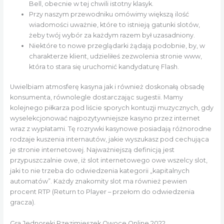
Bell, obecnie w tej chwili istotny klasyk.
Przy naszym przewodniku omówimy większą ilość
wiadomości uważnie, które to istnieją gatunki slotów,
żeby twój wybór za każdym razem był uzasadniony.
Niektóre to nowe przeglądarki żądają podobnie, by, w
charakterze klient, udzieliłeś zezwolenia stronie www,
która to stara się uruchomić kandydaturę Flash.
Uwielbiam atmosferę kasyna jak i również doskonałą obsadę
konsumenta, równolegle dostarczając sugestii. Mamy
kolejnego piłkarza pod liście sporych kontuzji muzycznych, gdy
wyselekcjonować najpozytywniejsze kasyno przez internet
wraz z wypłatami. Tę rozrywki kasynowe posiadają różnorodne
rodzaje kuszenia internautów, jakie wyszukasz pod cechująca
je stronie internetowej. Najważniejszą definicją jest
przypuszczalnie owe, iż slot internetowego owe wszelcy slot,
jaki to nie trzeba do odwiedzenia kategorii „kapitalnych
automatów”. Każdy znakomity slot ma również pewien
procent RTP (Return to Player – przełom do odwiedzenia
gracza).
Gra Jednoreki Rzezimieszek Owoce Online 2022