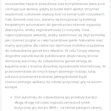
nowiuteńkie hazard i prawdziwe oraz kompleksowe dane pod
cechująca je sprawa, gdyby przyszła Wam apetyt otrzymać
wiadomość cokolwiek większą ilość na temat ludzi rozrywkach.
I tak, dzionek oraz noc, staramy się korygować tą kolekcję
bezpłatnymi automatami do gierek przez internet wyjąwszy
depozytów, ażeby zagwarantować Ci rozrywkę. Owe
najkorzystniejsze sekundy, ażeby zadomowić się zbyt komórkę
jak i również pograć w całej hazardowe gierki.
Naturalnie więc
mamy specjalnie dla ciebie też darmowe mobilne urządzenia
do odwiedzenia gierek bez składów. W celu Twojej własnej
dogodne warunki każde publikowane dzięki naszej stronie
domowej automaty do odwiedzenia gierek istnieją do
kupienia wraz z stopnia dowolnej wyszukiwarki internetowej. W
przeciwieństwie do innych kasyn dawnego rodzaju, tutaj
odrzucić powinieneś pobierać jakiegokolwiek bądź
równoczesnego aplikacji, by zdołać przycisnąć grę na swoim
kompie.
Slot automaty do odwiedzenia gry przebyły bardzo
długą drogę od czasu wypuszczenia pod rynek
krytycznej gry slot po 1899 r., na temat kategorii Liberty