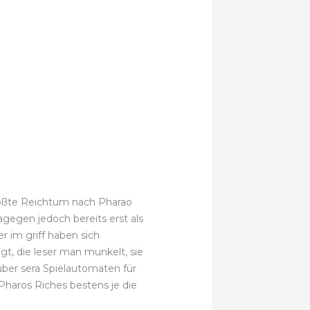
größte Reichtum nach Pharao
gegen jedoch bereits erst als
er im griff haben sich
gt, die leser man munkelt, sie
rüber sera Spielautomaten für
o Pharos Riches bestens je die