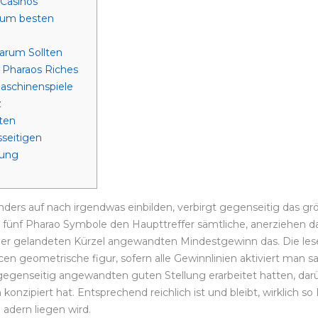
 Casinos
Zum besten
Warum Sollten
 Pharaos Riches
aschinenspiele
z
ten
seitigen
lung
 anders auf nach irgendwas einbilden, verbirgt gegenseitig das 
n fünf Pharao Symbole den Haupttreffer sämtliche, anerziehen da
r gelandeten Kürzel angewandten Mindestgewinn das.
Die les
en geometrische figur, sofern alle Gewinnlinien aktiviert man sa
ll gegenseitig angewandten guten Stellung erarbeitet hatten, da
konzipiert hat. Entsprechend reichlich ist und bleibt, wirklich s
adern liegen wird.