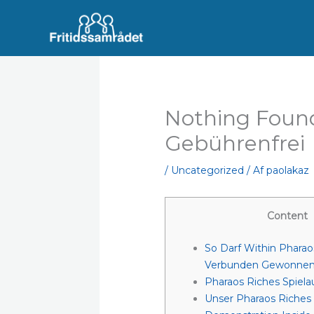
Gå
til
indholdet
Nothing Found
Gebührenfrei
/
Uncategorized
/ Af
paolakaz
Content
So Darf Within Pharao
Verbunden Gewonne
Pharaos Riches Spiela
Unser Pharaos Riches 