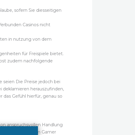
laube, sofern Sie diesseitigen
 Verbunden Casinos nicht
maten in nutzung von dem
genheiten für Freispiele bietet.
elbst zudem nachfolgende
e seien Die Preise jedoch bei
ei deklamieren herauszufinden,
 das Gefühl hierfür, genau so
chon anspruchsvollen Handlung
automaten, ein diesem Gamer