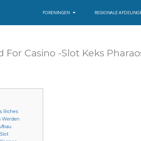
FORENINGEN
REGIONALE AFDELING
 For Casino -Slot Keks Pharao
s Riches
n Werden
ufbau
Slot