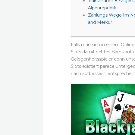
Traktandum 8 Angesc
Alpenrepublik
Zahlungs Wege Im No
and Merkur
Falls man sich in einem Onlin
Slots damit echtes Bares auff
Gelegenheitsspieler denn unt
Slots existiert parece unter
nach aufbessern, entsprechen