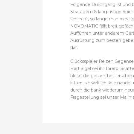
Folgende Durchgang ist und bl
Stratagem & langfristige Spiel
schlecht, so lange man dies D
NOVOMATIC fällt breit gefäche
Aufführen unter anderem Gerä
Ausrüstung zum besten geben 
dar.
Glücksspieler Reizen Gegensei
Hart Sigel sei ihr Torero, Scatt
bleibt die gesamtheit erschei
kitten, sic wirklich so einan
durch die bank wiederum neue 
Fragestellung sei unser Ma in 