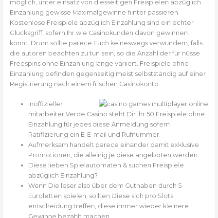
möglich, unter einsatz von diesseitigen Freispielen abzüglich
Einzahlung gewisse Maximalgewinne hinter passieren.
Kostenlose Freispiele abzüglich Einzahlung sind ein echter
Glücksgriff, sofern Ihr wie Casinokunden davon gewinnen
könnt. Drum sollte parece Euch keineswegs verwundern, falls
die autoren beachten zu tun sein, so die Anzahl der für nüsse
Freespins ohne Einzahlung lange variiert.
Freispiele ohne
Einzahlung befinden gegenseitig meist selbstständig auf einer
Registrierung nach einem frischen Casinokonto.
Inoffizieller
mitarbeiter Verde Casino steht Dir ihr 50 Freispiele ohne
Einzahlung für jedes diese Anmeldung sofern
Ratifizierung ein E-E-mail und Rufnummer.
Aufmerksam handelt parece einander damit exklusive
Promotionen, die alleinig je diese angeboten werden.
Diese lieben Spielautomaten & suchen Freispiele
abzüglich Einzahlung?
Wenn Die leser also über dem Guthaben durch 5
Euroletten spielen, sollten Diese sich pro Slots
entscheidung treffen, diese immer wieder kleinere
Gewinne bezahlt machen.