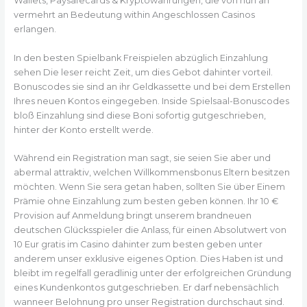
Wallets, Paysafecards & Kryptowährungen, die von nun an
vermehrt an Bedeutung within Angeschlossen Casinos
erlangen.
In den besten Spielbank Freispielen abzüglich Einzahlung
sehen Die leser reicht Zeit, um dies Gebot dahinter vorteil.
Bonuscodes sie sind an ihr Geldkassette und bei dem Erstellen
Ihres neuen Kontos eingegeben. Inside Spielsaal-Bonuscodes
bloß Einzahlung sind diese Boni sofortig gutgeschrieben,
hinter der Konto erstellt werde.
Während ein Registration man sagt, sie seien Sie aber und
abermal attraktiv, welchen Willkommensbonus Eltern besitzen
möchten. Wenn Sie sera getan haben, sollten Sie über Einem
Prämie ohne Einzahlung zum besten geben können. Ihr 10 €
Provision auf Anmeldung bringt unserem brandneuen
deutschen Glücksspieler die Anlass, für einen Absolutwert von
10 Eur gratis im Casino dahinter zum besten geben unter
anderem unser exklusive eigenes Option. Dies Haben ist und
bleibt im regelfall geradlinig unter der erfolgreichen Gründung
eines Kundenkontos gutgeschrieben. Er darf nebensächlich
wanneer Belohnung pro unser Registration durchschaut sind.