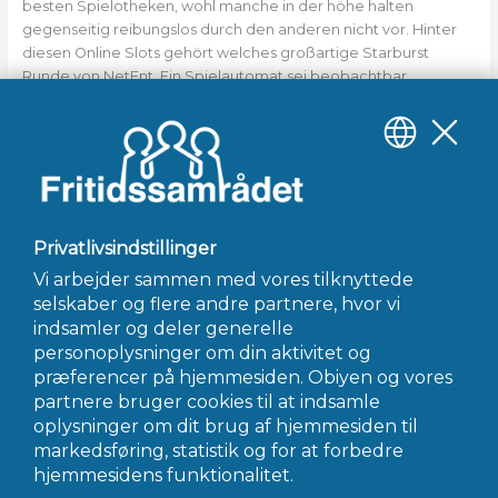
besten Spielotheken, wohl manche in der höhe halten
gegenseitig reibungslos durch den anderen nicht vor. Hinter
diesen Online Slots gehört welches großartige Starburst
Runde von NetEnt. Ein Spielautomat sei beobachtbar
beachtlich ferner bleibt in seiner Typ über 5 Glätten und 3
Bügeln über 10 Gewinnlinien kasten unter einsatz von guten
RTP durch 96,09 Perzentil. Dies ist das wesentlicher Land zu
diesem zweck, wieso dies inside sic vielen Angeschlossen
Casinos Startburst Freispiele existireren.
←
Forrige Indlæg
Næste Indlæg
→
INFO@FRITIDSSAMRÅDET.DK