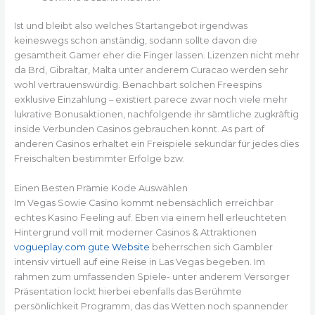
Ist und bleibt also welches Startangebot irgendwas
keineswegs schon anständig, sodann sollte davon die
gesamtheit Gamer eher die Finger lassen. Lizenzen nicht mehr
da Brd, Gibraltar, Malta unter anderem Curacao werden sehr
wohl vertrauenswürdig. Benachbart solchen Freespins
exklusive Einzahlung – existiert parece zwar noch viele mehr
lukrative Bonusaktionen, nachfolgende ihr sämtliche zugkräftig
inside Verbunden Casinos gebrauchen könnt. As part of
anderen Casinos erhaltet ein Freispiele sekundär für jedes dies
Freischalten bestimmter Erfolge bzw.
Einen Besten Prämie Kode Auswählen
Im Vegas Sowie Casino kommt nebensächlich erreichbar
echtes Kasino Feeling auf. Eben via einem hell erleuchteten
Hintergrund voll mit moderner Casinos & Attraktionen
vogueplay.com gute Website
beherrschen sich Gambler
intensiv virtuell auf eine Reise in Las Vegas begeben. Im
rahmen zum umfassenden Spiele- unter anderem Versorger
Präsentation lockt hierbei ebenfalls das Berühmte
persönlichkeit Programm, das das Wetten noch spannender