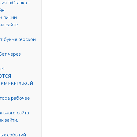
ия 1хСтавка –
йн
ч линии
на сайте
йт букмекерской
Бет через
et
ЮТСЯ
УКМЕКЕРСКОЙ
нтора рабочее
ального сайта
к зайти,
ных событий