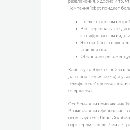
развлечения. Удобно и то, ч
Компания 1xbet придает бол
После этого вам потреб
Все персональные данн
зашифрованном виде и 
Это особенно важно дл
ставок и игр.
Обычно мы рекомендуем
Клиенту требуется войти в л
для пополнения счета) и ук
телефонов. Их возможности 
опережают.
Особенности приложения 1x
Возможности официального с
используется «Личный кабин
партнёром. После 7-ми лет р