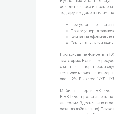
Нужно отметить, что доступ 
обходится через использова
под другим доменным имене
При установке поставьт
Поэтому перед заключ
Компания официально и
Ссылка для скачивания
Промокоды на фрибеты и 100
платформе. Новичкам ресурс
связаться с операторами сл
тем ниже маржа. Например, 
около 2%. В хоккее (КХЛ, НХЛ
Мобильная версия БК 1хБет
В БК 1хБет представлены не 
дилерами. Здесь можно играт
раздела лайв-казино). Такж