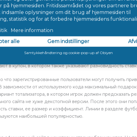
елям персональных компьютеров, смартфонов и планшетов. Н
различных игровых автоматов. Мы не знаем ни одного другог
ов, чем на 1xBet. 1xBet может похвастаться одним из самых 
ре. Если вы любите играть в онлайн-казино, пробовать разны
 онлайн-казино вашей мечты
1xbet зеркало
.
 системным ресурсам, потому корректно работает на любых 
еские Book of Ra и вариации Fruit Machine, так и самые совр
ровые линии.
ают в купон, в котором также указывают разновидность ставк
ко что зарегистрированные пользователи могут получить при
В зависимости от используемого кода максимальный подарок
риант тотализатора, в котором игрок должен предсказать ре
ного сайта не хуже декстопной версии. После этого они поп
сть ставки, ее размер и коэффициент. Линии в разделе футб
льзуются наибольшей популярностью.