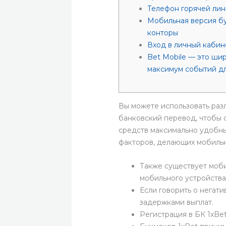
Телефон горячей лин
Мобильная версия б
конторы
Вход в личный кабин
Bet Mobile — это ши
максимум событий дл
Вы можете использовать раз
банковский перевод, чтобы 
средств максимально удобны
факторов, делающих мобильн
Также существует мобил
мобильного устройства
Если говорить о негати
задержками выплат.
Регистрация в БК 1xBe