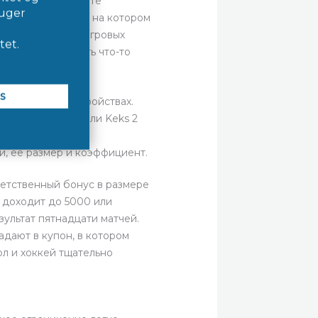
а 1xBet вы сможете
о игрового сайта, на котором
больших выборов игровых
е игры и пробовать что-то
совместимых устройствах.
еменные Lady Ra или Keks 2
и, ее размер и коэффициент.
ветственный бонус в размере
 доходит до 5000 или
зультат пятнадцати матчей.
адают в купон, в котором
ол и хоккей тщательно