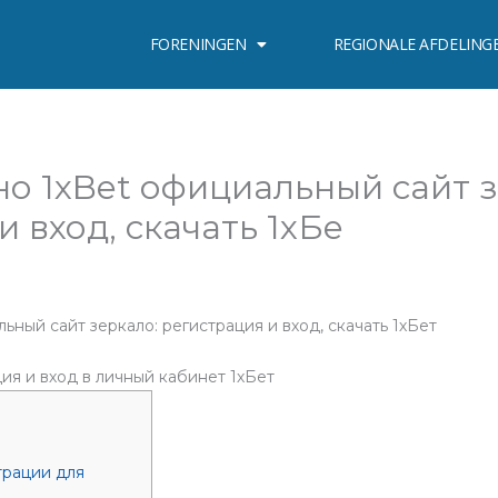
FORENINGEN
REGIONALE AFDELING
о 1xBet официальный сайт з
 вход, скачать 1хБе
ьный сайт зеркало: регистрация и вход, скачать 1хБет
ия и вход в личный кабинет 1хБет
трации для