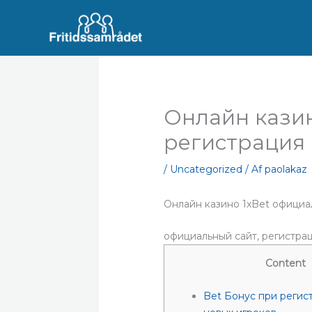
Gå
til
indholdet
Онлайн казин
регистрация и
/
Uncategorized
/ Af
paolakaz
Онлайн казино 1xBet официал
официальный сайт, регистрац
Content
Bet Бонус при регис