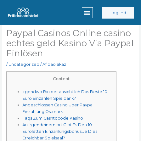
Gå
til
Log ind
indholdet
Paypal Casinos Online casino
echtes geld Kasino Via Paypal
Einlösen
/
Uncategorized
/ Af
paolakaz
Content
Irgendwo Bin der ansicht Ich Das Beste 10
Euro Einzahlen Spielbank?
Angeschlossen Casino Über Paypal
Einzahlung Ostmark
Faqs Zum Cashtocode Kasino
An irgendeinem ort Gibt Es Den 10
Euroletten Einzahlungsbonus Je Dies
Erreichbar Spielsaal?