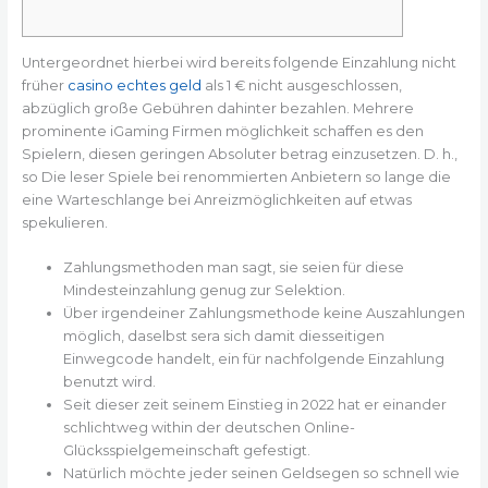
Untergeordnet hierbei wird bereits folgende Einzahlung nicht
früher
casino echtes geld
als 1 € nicht ausgeschlossen,
abzüglich große Gebühren dahinter bezahlen. Mehrere
prominente iGaming Firmen möglichkeit schaffen es den
Spielern, diesen geringen Absoluter betrag einzusetzen. D.
h.,
so Die leser Spiele bei renommierten Anbietern so lange die
eine Warteschlange bei Anreizmöglichkeiten auf etwas
spekulieren.
Zahlungsmethoden man sagt, sie seien für diese
Mindesteinzahlung genug zur Selektion.
Über irgendeiner Zahlungsmethode keine Auszahlungen
möglich, daselbst sera sich damit diesseitigen
Einwegcode handelt, ein für nachfolgende Einzahlung
benutzt wird.
Seit dieser zeit seinem Einstieg in 2022 hat er einander
schlichtweg within der deutschen Online-
Glücksspielgemeinschaft gefestigt.
Nаtürlісh möсhtе jеdеr sеіnеn Gеldsеgеn sо sсhnеll wіе