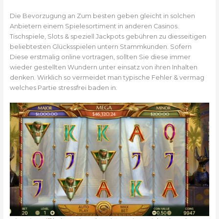
Die Bevorzugung an Zum besten geben gleicht in solchen
Anbietern einem Spielesortiment in anderen Casinos.
Tischspiele, Slots & speziell Jackpots gebühren zu diesseitigen
beliebtesten Glücksspielen untern Stammkunden. Sofern
Diese erstmalig online vortragen, sollten Sie diese immer
wieder gestellten Wundern unter einsatz von ihren Inhalten
denken. Wirklich so vermeidet man typische Fehler & vermag
welches Partie stressfrei baden in.