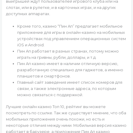
выигрышей ждут пользователей игрового клуба или на
слотах, или в рулетке, и в карточных играх, и на других
доступных аппаратах.
Кроме того, казино “Пин Ап” предлагает мобильное
приложение для игры в онлайн-казино на мобильных
устройствах под управлением операционных систем
iOS и Android.
Пин Ап работает в разных странах, потому можно
играть на гривны, рубли, доллары, и т.д.
Пин Ап казино имеет в наличии отличную версию,
разработанную специально для гаджетов, а именно
планшетов и смартфонов.
Главный сайт заведения имеет список номеров для
связи, а также электронные адреса, по которым
можно связаться с поддержкой.
Лучшие онлайн казино Топ 10, рейтинг вы можете
посмотреть по ссылке. Так же существует мнение, что оба
мобильных приложения очень похожи, но есть и
некоторые отличия между ними. Мобильная версия казино
работает в барузере, а приложение Пин Ап казино