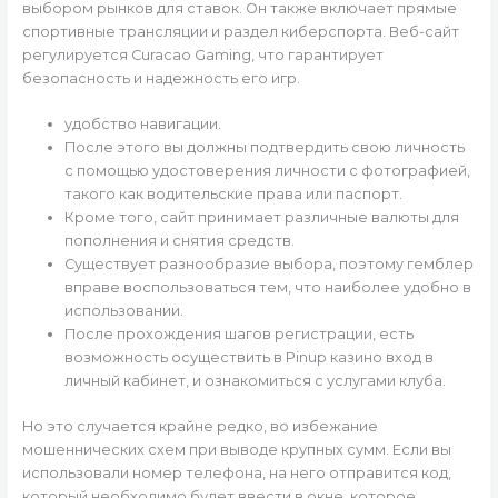
выбором рынков для ставок. Он также включает прямые
спортивные трансляции и раздел киберспорта. Веб-сайт
регулируется Curacao Gaming, что гарантирует
безопасность и надежность его игр.
удобство навигации.
После этого вы должны подтвердить свою личность
с помощью удостоверения личности с фотографией,
такого как водительские права или паспорт.
Кроме того, сайт принимает различные валюты для
пополнения и снятия средств.
Существует разнообразие выбора, поэтому гемблер
вправе воспользоваться тем, что наиболее удобно в
использовании.
После прохождения шагов регистрации, есть
возможность осуществить в Pinup казино вход в
личный кабинет, и ознакомиться с услугами клуба.
Но это случается крайне редко, во избежание
мошеннических схем при выводе крупных сумм. Если вы
использовали номер телефона, на него отправится код,
который необходимо будет ввести в окне, которое