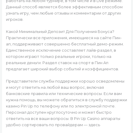
работать на любом турнире, в том числе и в Live режиме.
Данный способ является более эффективным способом
узнать игру, чем любые отзывы и комментарии от других
игроков.
Какой Минимальный Депозит Для Получения Бонуса?
Практически все приложения, имеющиеся на сайте Пин-
ап, поддерживают совершенно бесплатный демо-режим.
Единственное исключение составляет лайв-раздел, в
котором играют только реальные игроки, только на
реальные деньги. Раздел ставок на спорт в Пин Ап
предлагает широкий выбор событий и коэффициентов.
Представители службы поддержки хорошо осведомлены
и могут ответить на любой ваш вопрос, включая
банковские правила или технические вопросы. Если вам
нужна помощь, вы можете обратиться в службу поддержки
казино Pin Up по телефону или по электронной почте.
Персонал доступен круглосуточно и может быстро
ответить на все ваши вопросы. В Pin Up Casino аппараты
удобно сортировать по провайдерам — здесь