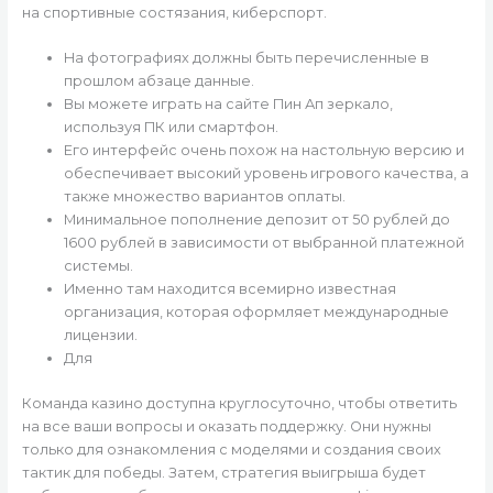
на спортивные состязания, киберспорт.
На фотографиях должны быть перечисленные в
прошлом абзаце данные.
Вы можете играть на сайте Пин Ап зеркало,
используя ПК или смартфон.
Его интерфейс очень похож на настольную версию и
обеспечивает высокий уровень игрового качества, а
также множество вариантов оплаты.
Минимальное пополнение депозит от 50 рублей до
1600 рублей в зависимости от выбранной платежной
системы.
Именно там находится всемирно известная
организация, которая оформляет международные
лицензии.
Для
Команда казино доступна круглосуточно, чтобы ответить
на все ваши вопросы и оказать поддержку. Они нужны
только для ознакомления с моделями и создания своих
тактик для победы. Затем, стратегия выигрыша будет