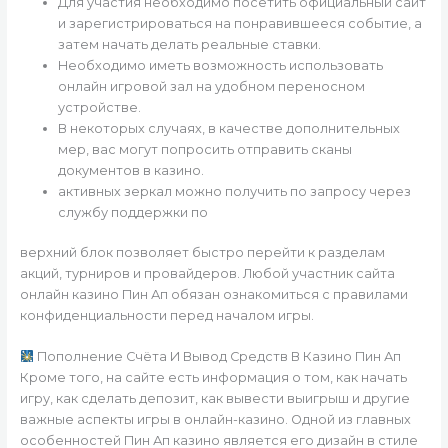
Для участия необходимо посетить официальный сайт
и зарегистрироваться на понравившееся событие, а
затем начать делать реальные ставки.
Необходимо иметь возможность использовать
онлайн игровой зал на удобном переносном
устройстве.
В некоторых случаях, в качестве дополнительных
мер, вас могут попросить отправить сканы
документов в казино.
активных зеркал можно получить по запросу через
службу поддержки по
верхний блок позволяет быстро перейти к разделам
акций, турниров и провайдеров. Любой участник сайта
онлайн казино Пин Ап обязан ознакомиться с правилами
конфиденциальности перед началом игры.
Пополнение Счёта И Вывод Средств В Казино Пин Ап
Кроме того, на сайте есть информация о том, как начать
игру, как сделать депозит, как вывести выигрыш и другие
важные аспекты игры в онлайн-казино. Одной из главных
особенностей Пин Ап казино является его дизайн в стиле