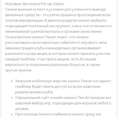
Игровые Автоматы Pin-up Casino
Самый важный аспект и условие для успешного вывода
денежных средств – это регистрация и прохождение всех
этапов верификации. В данном разделе можно выбрать
подходящий платёжный инструмент, и все они отличаются
минимальной суммой выплаты и сроками зачисления.
Пользователи казино Пинап знают, что можно
рассчитывать на интересные события от игрового зала.
Администрация клуба еженедельно организовывает
различного рода акции, в которых может принять участие
каждый гемблер. Участвуя в акциях, есть большая
вероятность получения различных бонусов, а также
крутых призов.
Загрузив мобильную версию казино Пинап на гаджет,
гемблер будет иметь доступ ко всем азартным
развлечениям клуба.
Официальный сайт онлайн-казино Пин Ап предлагает
широкий выбор игр, подходящих для игроков любого
уровня.
При помощи личного кабинета можно сразу же