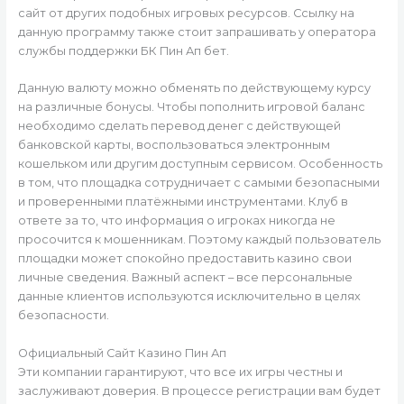
сайт от других подобных игровых ресурсов. Ссылку на
данную программу также стоит запрашивать у оператора
службы поддержки БК Пин Ап бет.
Данную валюту можно обменять по действующему курсу
на различные бонусы. Чтобы пополнить игровой баланс
необходимо сделать перевод денег с действующей
банковской карты, воспользоваться электронным
кошельком или другим доступным сервисом. Особенность
в том, что площадка сотрудничает с самыми безопасными
и проверенными платёжными инструментами. Клуб в
ответе за то, что информация о игроках никогда не
просочится к мошенникам. Поэтому каждый пользователь
площадки может спокойно предоставить казино свои
личные сведения. Важный аспект – все персональные
данные клиентов используются исключительно в целях
безопасности.
Официальный Сайт Казино Пин Ап
Эти компании гарантируют, что все их игры честны и
заслуживают доверия. В процессе регистрации вам будет