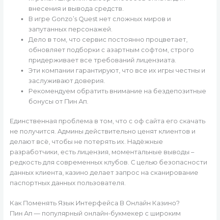
внесения и вывода средств.
В игре Gonzo’s Quest нет сложных миров и
запутанных персонажей.
Дело в том, что сервис постоянно процветает,
обновляет подборки с азартным софтом, строго
придерживает все требований лицензиата.
Эти компании гарантируют, что все их игры честны и
заслуживают доверия.
Рекомендуем обратить внимание на бездепозитные
бонусы от Пин Ап.
Единственная проблема в том, что с оф сайта его скачать
не получится. Админы действительно ценят клиентов и
делают всё, чтобы не потерять их. Надёжные
разработчики, есть лицензия, моментальные выводы –
редкость для современных клубов. С целью безопасности
данных клиента, казино делает запрос на сканирование
паспортных данных пользователя.
Как Поменять Язык Интерфейса В Онлайн Казино?
Пин Ап — популярный онлайн-букмекер с широким