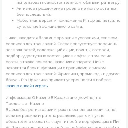
использовать самостоятельно, чтобы выиграть игру.
Активное продвижение проекта не могло остаться
без последствий.
Мобильная версия и приложение Pin Up является, по
сути, копией официального сайта.
Ниже находится блок информации с условиями, списком
сервисов для транзакций. Слева присутствует перечень
возможностей, содержащий акции, поинты, лотереи,
подборку доступных поставщиком софта, а точнее их
слоты, а также поиск по названию аппарата. Ниже
находится блок информации с правилами, списком
сервисов для транзакций. Фриспины, промокоды и другие
бонусы Pin-Up казино придают уверенности в победе
казино онлайн играть
.
Информация О Казино В Казахстане [newline]что
Предлагает Казино
В демо без регистрации играют в основном новички, но
если вы решили играть на реальные деньги, нужно
обязательно создать аккаунт и пройти верификацию в Пин
Ап. Зеркало является точной копией официального сайта