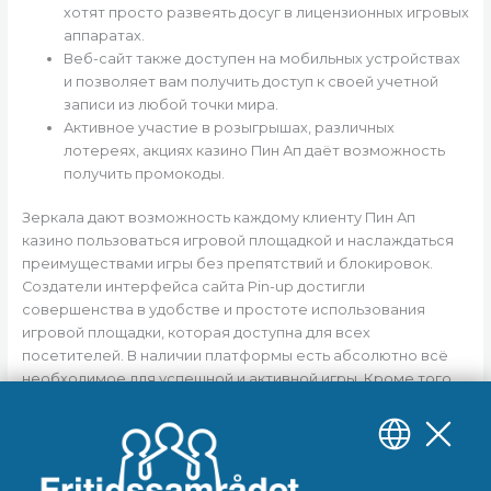
хотят просто развеять досуг в лицензионных игровых
аппаратах.
Веб-сайт также доступен на мобильных устройствах
и позволяет вам получить доступ к своей учетной
записи из любой точки мира.
Активное участие в розыгрышах, различных
лотереях, акциях казино Пин Ап даёт возможность
получить промокоды.
Зеркала дают возможность каждому клиенту Пин Ап
казино пользоваться игровой площадкой и наслаждаться
преимуществами игры без препятствий и блокировок.
Создатели интерфейса сайта Pin-up достигли
совершенства в удобстве и простоте использования
игровой площадки, которая доступна для всех
посетителей. В наличии платформы есть абсолютно всё
необходимое для успешной и активной игры. Кроме того,
на сайте казино Пин Ап есть раздел FAQ, где можно найти
ответы на наиболее часто задаваемые вопросы. Также на
сайте казино есть полезная информация о правилах игр,
бонусных программах и других важных аспектах игры в