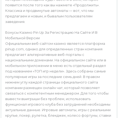
появится после того как вы нажмете «Продолжить».
Классика и продвинутые автоматы — вот, что мы
предлагаем и новым, и бывалым пользователям
заведения.
Бонусы Казино Pin Up За Регистрацию На Сайте И В
Мобильной Версии
Официальным веб-сайтом казино является платформа
pinup.com, однако для определенных стран компания
предлагает альтернативные веб-порталы с
национальными доменами. На официальном сайте или в
мобильном приложении в меню есть отдельный раздел
под названием «ТОП игр недели». Здесь собраны самые
популярные игры за последние семь дней. В правом
нижнем углу каждой страницы официального сайта
компании размещен онлайн чат, который позволяет
связаться с компетентным менеджером. Для того чтобы
вывести выигрыши без проблем, использовать
функционал игрового клуба без затруднений необходимы
актуальные данные. Игровые автоматы, игры с реальными
крупье, покер, рулетка, блекджек, колесо фортуны, ставки