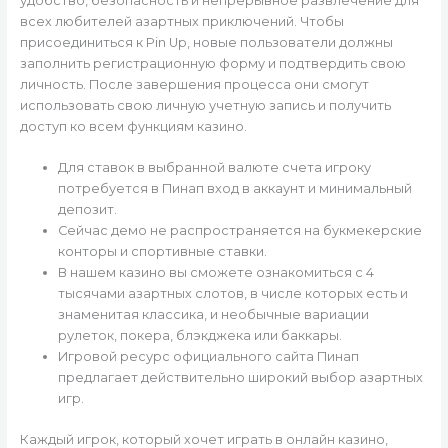
удобство, безопасность и непрерывное развлечение для
всех любителей азартных приключений. Чтобы
присоединиться к Pin Up, новые пользователи должны
заполнить регистрационную форму и подтвердить свою
личность. После завершения процесса они смогут
использовать свою личную учетную запись и получить
доступ ко всем функциям казино.
Для ставок в выбранной валюте счета игроку
потребуется в Пинап вход в аккаунт и минимальный
депозит.
Сейчас демо не распространяется на букмекерские
конторы и спортивные ставки.
В нашем казино вы сможете ознакомиться с 4
тысячами азартных слотов, в числе которых есть и
знаменитая классика, и необычные вариации
рулеток, покера, блэкджека или баккары.
Игровой ресурс официального сайта Пинап
предлагает действительно широкий выбор азартных
игр.
Каждый игрок, который хочет играть в онлайн казино,