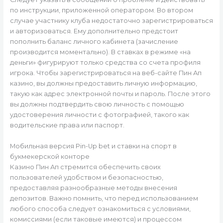
по инструкции, приложенной оператором. Во втором
случае участнику клуба недостаточно зарегистрироваться
и авторизоваться. Ему дополнительно предстоит
пополнить баланс личного кабинета (зачисление
производится моментально). В ставках в режиме «на
деньги» фигурируют только средства со счета профиля
игрока. Чтобы зарегистрироваться на веб-сайте Пин Ап
казино, вы должны предоставить личную информацию,
такую ​​как адрес электронной почты и пароль. После этого
вы должны подтвердить свою личность с помощью
удостоверения личности с фотографией, такого как
водительские права или паспорт.
Мобильная версия Pin-Up bet и ставки на спорт в
букмекерской конторе
Казино Пин Ап стремится обеспечить своих
пользователей удобством и безопасностью,
предоставляя разнообразные методы внесения
депозитов. Важно помнить, что перед использованием
любого способа следует ознакомиться с условиями,
комиссиями (если таковые имеются) и процессом