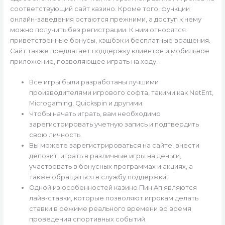
соответствующий сайт казино. Кроме того, функции
онлайн-заведения остаются прежними, а доступ к нему
можно получить без регистрации. К ним относятся
приветственные бонусы, кэшбэк и бесплатные вращения.
Сайт также предлагает поддержку клиентов и мобильное
приложение, позволяющее играть на ходу.
Все игры были разработаны лучшими
производителями игрового софта, такими как NetEnt,
Microgaming, Quickspin и другими.
Чтобы начать играть, вам необходимо
зарегистрировать учетную запись и подтвердить
свою личность.
Вы можете зарегистрироваться на сайте, внести
депозит, играть в различные игры на деньги,
участвовать в бонусных программах и акциях, а
также обращаться в службу поддержки.
Одной из особенностей казино Пин Ап являются
лайв-ставки, которые позволяют игрокам делать
ставки в режиме реального времени во время
проведения спортивных событий.