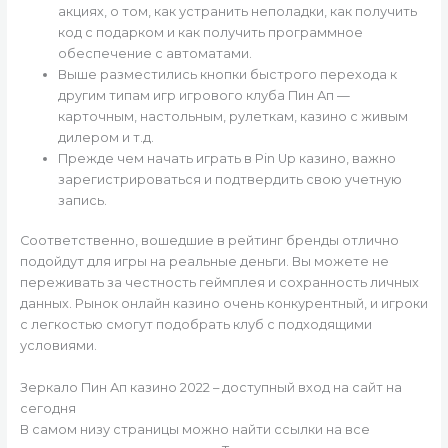
акциях, о том, как устранить неполадки, как получить
код с подарком и как получить программное
обеспечение с автоматами.
Выше разместились кнопки быстрого перехода к
другим типам игр игрового клуба Пин Ап —
карточным, настольным, рулеткам, казино с живым
дилером и т.д.
Прежде чем начать играть в Pin Up казино, важно
зарегистрироваться и подтвердить свою учетную
запись.
Соответственно, вошедшие в рейтинг бренды отлично
подойдут для игры на реальные деньги. Вы можете не
переживать за честность геймплея и сохранность личных
данных. Рынок онлайн казино очень конкурентный, и игроки
с легкостью смогут подобрать клуб с подходящими
условиями.
Зеркало Пин Ап казино 2022 – доступный вход на сайт на
сегодня
В самом низу страницы можно найти ссылки на все