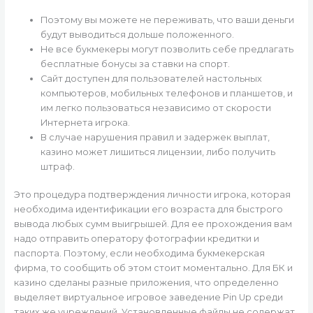
Поэтому вы можете не переживать, что ваши деньги
будут выводиться дольше положенного.
Не все букмекеры могут позволить себе предлагать
бесплатные бонусы за ставки на спорт.
Сайт доступен для пользователей настольных
компьютеров, мобильных телефонов и планшетов, и
им легко пользоваться независимо от скорости
Интернета игрока.
В случае нарушения правил и задержек выплат,
казино может лишиться лицензии, либо получить
штраф.
Это процедура подтверждения личности игрока, которая
необходима идентификации его возраста для быстрого
вывода любых сумм выигрышей. Для ее прохождения вам
надо отправить оператору фотографии кредитки и
паспорта. Поэтому, если необходима букмекерская
фирма, то сообщить об этом стоит моментально. Для БК и
казино сделаны разные приложения, что определенно
выделяет виртуальное игровое заведение Pin Up среди
таких же учреждений. Установленные файлы не содержат