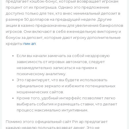
предлагает кэшбэк-бонус, который возвращает игрокам
процент от их проигрыша. Однако это предложение
доступно только для тех, кто внес минимальный депозит в
размере 50 долларов на предыдущей неделе. Другие
акции в казино предназначены для увеличения банкроллов
игроков. Они включают в себя еженедельную викторину и
бонусы за депозит, которые дают игроку дополнительные
кредиты
пин ап
.
Если вы начали замечать за собой нездоровую
зависимость от игровых автоматов, следует
незамедлительно записаться на прием к
психическому аналитику.
Это гарантирует, что вы будете использовать
официальное зеркало и избежите потенциальных
мошеннических сайтов.
Кроме того, удобный интерфейс позволяет легко
выбирать события и размещать ставки, что делает
процесс максимально интуитивным.
Помимо этого официальный сайт Pin ap предлагает
каждую неделю получать возврат денег. Это не