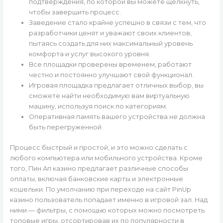
подтверждения, по которой вы можете щелкнуть,
чтобы завершить процесс.
Заведение стало крайне успешно в связи с тем, что
разработчики ценят и уважают своих клиентов,
пытаясь создать для них максимальный уровень
комфорта и услуг высокого уровня.
Все площадки проверены временем, работают
честно и постоянно улучшают свой функционал.
Игровая площадка предлагает отличных выбор, вы
сможете найти необходимую вам виртуальную
машину, используя поиск по категориям.
Оперативная память вашего устройства не должна
быть перегруженной.
Процесс быстрый и простой, и это можно сделать с
любого компьютера или мобильного устройства. Кроме
того, Пин Ап казино предлагает различные способы
оплаты, включая банковские карты и электронные
кошельки. По умолчанию при переходе на сайт PinUp
казино пользователь попадает именно в игровой зал. Над
ними — фильтры, с помощью которых можно посмотреть
топовые игры, отсортировав их по популярности в