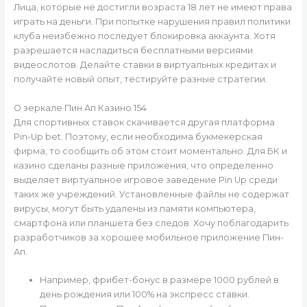
Лица, которые не достигли возраста 18 лет не имеют права
играть на деньги. При попытке нарушения правил политики
клуба неизбежно последует блокировка аккаунта. Хотя
разрешается насладиться бесплатными версиями
видеослотов. Делайте ставки в виртуальных кредитах и
получайте новый опыт, тестируйте разные стратегии.
О зеркале Пин Ап Казино 154
Для спортивных ставок скачивается другая платформа
Pin-Up bet. Поэтому, если необходима букмекерская
фирма, то сообщить об этом стоит моментально. Для БК и
казино сделаны разные приложения, что определенно
выделяет виртуальное игровое заведение Pin Up среди
таких же учреждений. Установленные файлы не содержат
вирусы, могут быть удалены из памяти компьютера,
смартфона или планшета без следов. Хочу поблагодарить
разработчиков за хорошее мобильное приложение Пин-
Ап.
Например, фрибет-бонус в размере 1000 рублей в
день рождения или 100% на экспресс ставки.