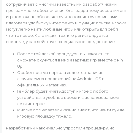
сотрудничает с многими известными разработчиками
программного обеспечения, благодаря чему ассортимент
игр постоянно обновляется и пополняется новинками.
Благодаря удобному интерфейсу и функции поиска, игроки
могут легко найти любимые игры или открыть для себя
что-то новое. Кстати, для тех, кто регистрируется
впервые, у нас действует специальное предложение.
После этой легкой процедуры вы наконец-то
сможете окунуться в мир азартных игр вместе с Pin
Up.
Особенностью портала является наличие
скачиваемых приложений на Android, iOS в
официальных магазинах.
Гемблер будет иметь доступ к игре с любого
устройства, в удобное время и с использованием
сети интернет.
Многие пользователи казино знают, что найти лучше
игровую площадку тяжело.
Разработчики максимально упростили процедуру, но