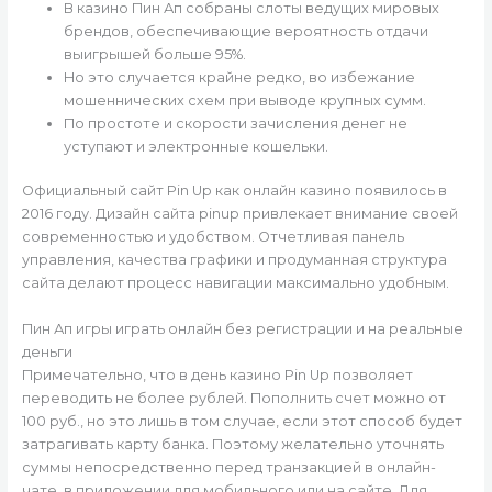
В казино Пин Ап собраны слоты ведущих мировых
брендов, обеспечивающие вероятность отдачи
выигрышей больше 95%.
Но это случается крайне редко, во избежание
мошеннических схем при выводе крупных сумм.
По простоте и скорости зачисления денег не
уступают и электронные кошельки.
Официальный сайт Pin Up как онлайн казино появилось в
2016 году. Дизайн сайта pinup привлекает внимание своей
современностью и удобством. Отчетливая панель
управления, качества графики и продуманная структура
сайта делают процесс навигации максимально удобным.
Пин Ап игры играть онлайн без регистрации и на реальные
деньги
Примечательно, что в день казино Pin Up позволяет
переводить не более рублей. Пополнить счет можно от
100 руб., но это лишь в том случае, если этот способ будет
затрагивать карту банка. Поэтому желательно уточнять
суммы непосредственно перед транзакцией в онлайн-
чате, в приложении для мобильного или на сайте. Для