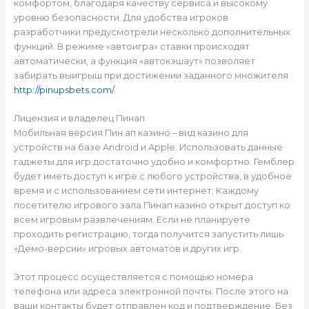
комфортом, благодаря качеству сервиса и высокому
уровню безопасности. Для удобства игроков
разработчики предусмотрели несколько дополнительных
функций. В режиме «автоигра» ставки происходят
автоматически, а функция «автокэшаут» позволяет
забирать выигрыш при достижении заданного множителя
http://pinupsbets.com/
.
Лицензия и владелец Пинап
Мобильная версия Пин ап казино – вид казино для
устройств на базе Android и Apple. Использовать данные
гаджеты для игр достаточно удобно и комфортно. Гемблер
будет иметь доступ к игре с любого устройства, в удобное
время и с использованием сети интернет. Каждому
посетителю игрового зала Пинап казино открыт доступ ко
всем игровым развлечениям. Если не планируете
проходить регистрацию, тогда получится запустить лишь
«Демо-версии» игровых автоматов и других игр.
Этот процесс осуществляется с помощью номера
телефона или адреса электронной почты. После этого на
ваши контакты будет отправлен код и подтверждение. Без