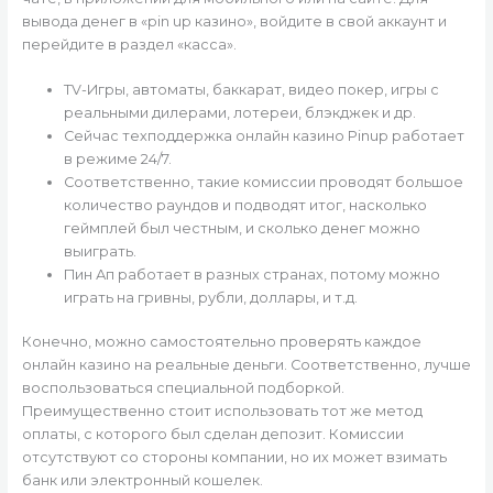
вывода денег в «pin up казино», войдите в свой аккаунт и
перейдите в раздел «касса».
TV-Игры, автоматы, баккарат, видео покер, игры с
реальными дилерами, лотереи, блэкджек и др.
Сейчас техподдержка онлайн казино Pinup работает
в режиме 24/7.
Соответственно, такие комиссии проводят большое
количество раундов и подводят итог, насколько
геймплей был честным, и сколько денег можно
выиграть.
Пин Ап работает в разных странах, потому можно
играть на гривны, рубли, доллары, и т.д.
Конечно, можно самостоятельно проверять каждое
онлайн казино на реальные деньги. Соответственно, лучше
воспользоваться специальной подборкой.
Преимущественно стоит использовать тот же метод
оплаты, с которого был сделан депозит. Комиссии
отсутствуют со стороны компании, но их может взимать
банк или электронный кошелек.