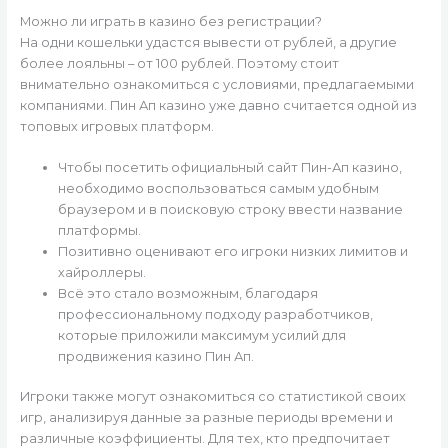
Можно ли играть в казино без регистрации?
На одни кошельки удастся вывести от рублей, а другие
более лояльны – от 100 рублей. Поэтому стоит
внимательно ознакомиться с условиями, предлагаемыми
компаниями. Пин Ап казино уже давно считается одной из
топовых игровых платформ.
Чтобы посетить официальный сайт Пин-Ап казино,
необходимо воспользоваться самым удобным
браузером и в поисковую строку ввести название
платформы.
Позитивно оценивают его игроки низких лимитов и
хайроллеры.
Всё это стало возможным, благодаря
профессиональному подходу разработчиков,
которые приложили максимум усилий для
продвижения казино Пин Ап.
Игроки также могут ознакомиться со статистикой своих
игр, анализируя данные за разные периоды времени и
различные коэффициенты. Для тех, кто предпочитает