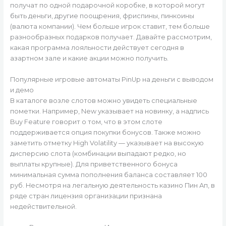
получат по одной подарочной коробке, в которой могут
быть деньги, другие поощрения, фриспины, пинкоины
(валюта компании). Чем больше игрок ставит, тем больше
разнообразных подарков получает. Давайте рассмотрим,
какая программа лояльности действует сегодня в
азартном зале и какие акции можно получить.
Популярные игровые автоматы PinUp на деньги с выводом
и демо
В каталоге возле слотов можно увидеть специальные
пометки. Например, New указывает на новинку, а надпись
Buy Feature говорит о том, что в этом слоте
поддерживается опция покупки бонусов. Также можно
заметить отметку High Volatility — указывает на высокую
дисперсию слота (комбинации выпадают редко, но
выплаты крупные). Для приветственного бонуса
минимальная сумма пополнения баланса составляет 100
руб. Несмотря на легальную деятельность казино Пин Ап, в
ряде стран лицензия организации признана
недействительной.