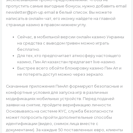
пропустить самые выгодные бонусы, нужно добавить email
newsletter@pin-up.email
в белый список. Вы можете
написать в онлайн-чат, его иконку найдете на главной
странице казино в правом нижнем углу.
Сейчас, в мобильной версии онлайн казино Украины
на средства с выводом гривен можно играть
бесплатно.
Для тех, кто предпочитает атмосферу настоящего
казино, Пин Ап казахстан предлагает live-казино.
Быстрее всего обойти блокировку казино Пин Ап и
не потерять доступ можно через зеркало.
Скачанные приложения ПинАп формируют безопасные и
комфортные условия для запуска игр в различных
модификациях мобильных устройств. Перед подачей
заявки на снятие, пройдите верификацию личности.
Основываясь на системе KYC, служба безопасности
может попросить пройти дополнительные способы
идентификации (видео, снимок лица вместе с
документами). За каждые 50 поставленных евро, клиенты