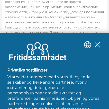
соглашения. В целом, Aviator — это не просто
развлечение, но и шанс применить свои аналитические
способности, интуицию и, конечно же, удачу для получения
желаемого выигрыша. ПинАп сотрудничает с многими
известными разработчиками программного обеспечения,
благодаря чему ассортимент игр постоянно обновляется
и пополняется новинками. Давно искала качественное
онлайн казино с быстрым сервисом и комфортными
условиями. Выбрала Пин Ап и теперь не ищу замены, так
как всё устраивает на 100%. Если не возникло
дополнительных вопросов к игроку, то скорость вывода
зависит от платежной системы.
←
Forrige Indlæg
Næste Indlæg
→