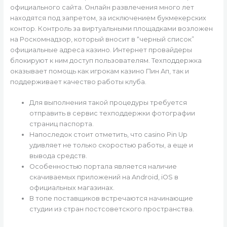
официального сайта. Онлайн развлечения много лет
находятся под запретом, за исключением букмекерских
контор. Контроль за виртуальными площадками возложен
на Роскомнадзор, который вносит в “черный список”
официальные адреса казино. Интернет провайдеры
блокируют к ним доступ пользователям. Техподдержка
оказывает помощь как игрокам казино Пин Ап, так и
поддерживает качество работы клуба.
Для выполнения такой процедуры требуется
отправить в сервис техподдержки фотографии
страниц паспорта.
Напоследок стоит отметить, что casino Pin Up
удивляет не только скоростью работы, а еще и
вывода средств.
Особенностью портала является наличие
скачиваемых приложений на Android, iOS в
официальных магазинах.
В топе поставщиков встречаются начинающие
студии из стран постсоветского пространства.