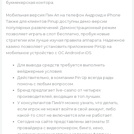
букмекерская контора.
Мобильная версия Пин Ап на телефон Андроид и iPhone
Также для клиентов Pinup доступны демо-версии
популярных развлечений. Демонстрационный режим
позволяет играть в слот бесплатно, пробуя новые
стратегии или лучше изучая правила аппарата. Надежное
казино позволяет установить приложение PinUp на
мобильное устройство с ОС Android и iOS.
Для вывода средств требуется выполнить
вейджерные условия.
Действительно, в компании Pin Up всегда рады
помочь с любым вопросом.
Бренд предлагает live-casino от четырех
производителей, входящих в топ лучших.
У консультантов ПинУп можно узнать, что делать,
если игрок не может войти в свой аккаунт, либо
какой-то слот не включается или не работает.
Сегодня на сайте представлены автоматы 31
провайдера с видеопокером, бинго, кено,