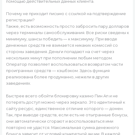
помощью действительных данных клиента.
Почему не приходит письмо с ссылкой на подтверждение
регистрации?
Также, есть возможность просто забросить пару долларов
через терминалы самообслуживания. Все риски сведены к
минимуму, шансы победить — к максимуму. При вводе
денежных средств не взимается никаких комиссий со
стороны заведения. Деньги попадают на счет через
нескольких минут при пополнении любым методом.
Оператор позволяет воспользоваться возвратом части
проигранных средств — кэшбэком. Здесь функция
реализована более продуманно, нежели в других
заведениях.
Быстрее всего обойти блокировку казино Пин Ап и не
потерять доступ можно через зеркало. Это идентичный к
сайту ресурс, единственное отличие которого — домен.
Так, при выводе средств, если есть не отыгранные бонусы,
они автоматически сгорают и воспользоваться ими
повторно не удастся. Максимальная сумма денежного
бонуса зависит от условий конкретной акции. В каждой