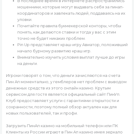
В последнее время в Интернете распространились
мошенники, которые могут выдавать себя за пинап-
координаторов и завлекать людей, поддаваясь на их
уловки.
Почитайте правила букмекерской конторы, чтобы
понять, как делаются ставки и тогда у вас с этим
точно не будет никаких проблем.
Pin Up представляет краш-игру Авиатор, положивший
начало бурному развитию краш игр.
Внимательно изучить условия выплат лучше до игры
на деньги.
Игроки говорят о том, что деньги зачисляются на счета
Пин Ап моментально, у гемблеров нет проблем с выводом
денежных средств из этого онлайн казино. Крутым
сервисом для гостя является официальный сайт ПинУп.
Клуб предоставляет услуги с гарантиями открытости и
сохранности, поэтому полный обзор актуален как для
новых пользователей, так и профи.
Загрузить ПинАп казино на мобильный телефон или ПК
Клиенты из России играют в Пин Ап казино имея зеркало