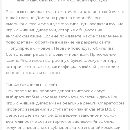
американскими костями и колесами фортуны.
Выигрыш начисляется автоматически на клиентский счет в
онлайн казино. Доступна рулетка европейского,
американского и французского типа. Тут находятся лучшие
игры с живыми дилерами, которые общаются на
английском языке. Если не понимаете, какое развлечение
подойдет вам, обратите внимание на разделы сайта
«Популярное», «Новое». Первые подойдут любителям
больших выигрышей, вторые — новичкам. Приложение
казино Pinap имеет встроенную букмекерскую контору,
которая точно так же, как и официальный сайт, позволяет
совершать ставки на спорт.
Пин Ап Официальный сайт
При пополнении первого депозита игроки смогут
выбирать любые игровые автоматы, рулетки и даже live
игры с живыми дилерами на реальные деньги. Оператором
игорного заведения выступает компания Carletta Ltd. с
регистрацией на Кипре. Для ведения законной игорной
деятельности в сети интернет владельцем Pinup была
получена лицензия от сублицензиатов игорной комиссии