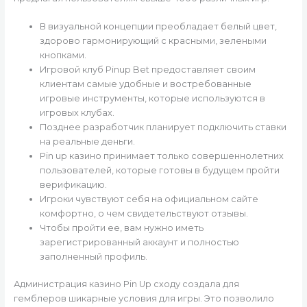
В визуальной концепции преобладает белый цвет,
здорово гармонирующий с красными, зелеными
кнопками.
Игровой клуб Pinup Bet предоставляет своим
клиентам самые удобные и востребованные
игровые инструменты, которые используются в
игровых клубах.
Позднее разработчик планирует подключить ставки
на реальные деньги.
Pin up казино принимает только совершеннолетних
пользователей, которые готовы в будущем пройти
верификацию.
Игроки чувствуют себя на официальном сайте
комфортно, о чем свидетельствуют отзывы.
Чтобы пройти ее, вам нужно иметь
зарегистрированный аккаунт и полностью
заполненный профиль.
Администрация казино Pin Up сходу создала для
гемблеров шикарные условия для игры. Это позволило