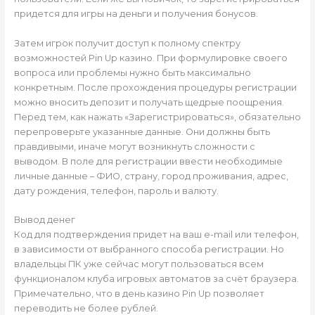
придется для игры на деньги и получения бонусов.
Затем игрок получит доступ к полному спектру
возможностей Pin Up казино. При формулировке своего
вопроса или проблемы нужно быть максимально
конкретным. После прохождения процедуры регистрации
можно вносить депозит и получать щедрые поощрения.
Перед тем, как нажать «Зарегистрироваться», обязательно
перепроверьте указанные данные. Они должны быть
правдивыми, иначе могут возникнуть сложности с
выводом. В поле для регистрации ввести необходимые
личные данные – ФИО, страну, город проживания, адрес,
дату рождения, телефон, пароль и валюту.
Вывод денег
Код для подтверждения придет на ваш e-mail или телефон,
в зависимости от выбранного способа регистрации. Но
владельцы ПК уже сейчас могут пользоваться всем
функционалом клуба игровых автоматов за счёт браузера.
Примечательно, что в день казино Pin Up позволяет
переводить не более рублей.