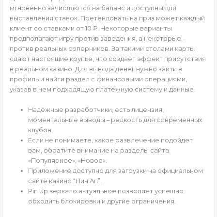
мгновенно зачисляются на баланс и доступны для
выставления ставок. Претендовать на приз может каждый
клиент со ставками от 10 ₽. Некоторые варианты
предполагают игру против заведения, а некоторые –
против реальных соперников. За такими столами карты
сдают настоящие крупье, что создает эффект присутствия
в реальном казино. Для вывода денег нужно зайти в
профиль и найти раздел с финансовыми операциями,
указав в нем подходящую платежную систему и данные.
Надёжные разработчики, есть лицензия,
моментальные выводы – редкость для современных
клубов.
Если не понимаете, какое развлечение подойдет
вам, обратите внимание на разделы сайта
«Популярное», «Новое».
Приложение доступно для загрузки на официальном
сайте казино “Пин Ап”.
Pin Up зеркало актуальное позволяет успешно
обходить блокировки и другие ограничения.