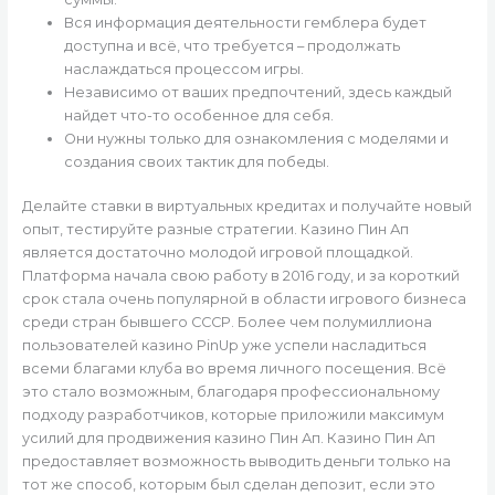
Вся информация деятельности гемблера будет
доступна и всё, что требуется – продолжать
наслаждаться процессом игры.
Независимо от ваших предпочтений, здесь каждый
найдет что-то особенное для себя.
Они нужны только для ознакомления с моделями и
создания своих тактик для победы.
Делайте ставки в виртуальных кредитах и получайте новый
опыт, тестируйте разные стратегии. Казино Пин Ап
является достаточно молодой игровой площадкой.
Платформа начала свою работу в 2016 году, и за короткий
срок стала очень популярной в области игрового бизнеса
среди стран бывшего СССР. Более чем полумиллиона
пользователей казино PinUp уже успели насладиться
всеми благами клуба во время личного посещения. Всё
это стало возможным, благодаря профессиональному
подходу разработчиков, которые приложили максимум
усилий для продвижения казино Пин Ап. Казино Пин Ап
предоставляет возможность выводить деньги только на
тот же способ, которым был сделан депозит, если это