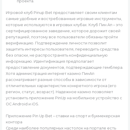
проекта.
Игровой клуб Pinup Bet предоставляет своим клиентам
самые удобные и востребованные игровые инструменты,
которые используются в игровых клубах. Клуб Пин Ап – это
сертифицированное заведение, которое дорожит своей
репутацией, поэтому все пользователи обязаны пройти
верификацию. Подтверждение личности позволит
защитить интересы пользователя, переводить средства
без опаски, не распространять конфиденциальную
информацию. Идентификация предполагает
предоставление документов, подтверждающие гемблера.
Хотя администрация интернет казино ПинАп
рассматривает разные способы в зависимости от
отличительных характеристик конкретного игрока (его
регион, статус, возраст). Надежное казино позволяет
установить приложение PinUp на мобильное устройство с
ОС Android и iOS.
Приложение Pin Up Bet – ставки на спорт и букмекерская
контора
Среди наиболее популярных настолок на портале есть