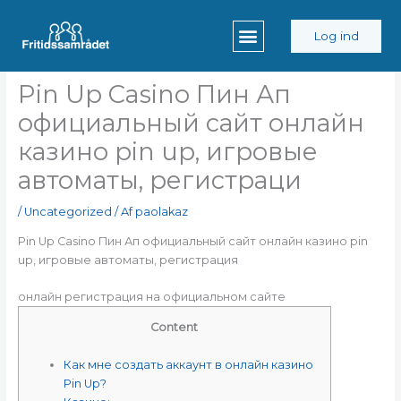
Gå
til
Log ind
indholdet
Pin Up Casino Пин Ап
официальный сайт онлайн
казино pin up, игровые
автоматы, регистраци
/
Uncategorized
/ Af
paolakaz
Pin Up Casino Пин Ап официальный сайт онлайн казино pin
up, игровые автоматы, регистрация
онлайн регистрация на официальном сайте
Content
Как мне создать аккаунт в онлайн казино
Pin Up?