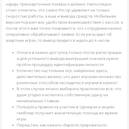
нарды, трехкарточные покеры и домино. Напоследок
стоит отметить, что casino Pin Up удивляет не только
скоростью работы, а еще и вывода средств. Мобильная
версия поразит вас удобством взаимодействия с кассой, а
после этого вам точно понравится, что сотрудники казино
оперативно обрабатывают заявки. Если речь идет об
азартных играх, то вывод придется ждать до 4 часов.
Оплата в казино доступна только после регистрации,
а для успешного вывода выигрышей сначала нужно
пройти процедуру идентификации личности.
Количество настольных игр, найденных здесь,
действительно велико, что дает игрокам множество
различных способов насладиться играми в казино!
В этом случае можно выбирать практически все, что
душе угодно и испытать собственную удачу на
минимальных ставках.
Пользуясь правом на участие в турнирах и акциях
гемблер получает значительную помощь во время
игры.
Перед тем, как нажать «Зарегистрироваться»,