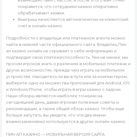
взаимодействия с кассой, а после этого вам точно
понравится, что сотрудники казино оперативно
обрабатывают заявки.
Выигрыш начисляется автоматически на клиентский
счет в онлайн казино.
Подробности о владельце или платежном агенте можно
найти в нижней части официального сайта. Владелец Пин
ап казино онлайн не скрывает о себе информацию и
подтвердил свою платежеспособность. Тем не менее, мы
просим игроков знать о различиях в мобильных платежах и
других возможностях, прежде чем играть на мобильном
устройстве. Находитесь ли вы в пути или за компьютером,
выберите одно из множества приложений для Android, iOS
и Windows Phone, чтобы играть в игры казино с ладони.
Наши обзоры являются наиболее точными на
сегодняшний день, давая игрокам полезные советы и
рекомендации, а также общий обзор казино. Чтобы еще
больше запутать, вы увидите, что эти два имени
взаимозаменяемо используются в других онлайн-казино.
ПИН АП КАЗИНО — МОБИЛЬНАЯ ВЕРСИЯ САЙТА