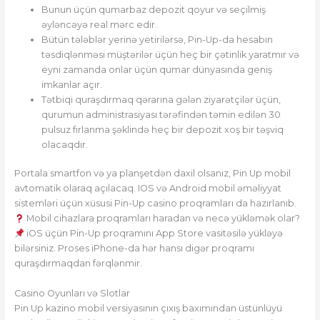
Bunun üçün qumarbaz depozit qoyur və seçilmiş
əyləncəyə real mərc edir.
Bütün tələblər yerinə yetirilərsə, Pin-Up-da hesabın
təsdiqlənməsi müştərilər üçün heç bir çətinlik yaratmır və
eyni zamanda onlar üçün qumar dünyasında geniş
imkanlar açır.
Tətbiqi quraşdırmaq qərarına gələn ziyarətçilər üçün,
qurumun administrasiyası tərəfindən təmin edilən 30
pulsuz fırlanma şəklində heç bir depozit xoş bir təşviq
olacaqdır.
Portala smartfon və ya planşetdən daxil olsanız, Pin Up mobil
avtomatik olaraq açılacaq. IOS və Android mobil əməliyyat
sistemləri üçün xüsusi Pin-Up casino proqramları da hazırlanıb.
Mobil cihazlara proqramları haradan və necə yükləmək olar?
iOS üçün Pin-Up proqramını App Store vasitəsilə yükləyə
bilərsiniz. Proses iPhone-da hər hansı digər proqramı
quraşdırmaqdan fərqlənmir.
Casino Oyunları və Slotlar
Pin Up kazino mobil versiyasının çıxış baxımından üstünlüyü