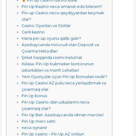
Pin up Casino-da bonuslar
Pin-Up Kazino necə əmanət edə bilərəm?
Pin-up Casino necə qeydiyyatdan keçmək
olar?
Casino Oyunları və Slotlar
Canlı kazino
Hansı pin-up oyunu qalib gəlir?
Azərbaycanda mövcud olan Depozit və
Çıxarma Metodları
Şirkət haqqında rəsmi məlumat
Xülasə: Pin-Up bukmeker kontorunun
üstünlükləri və mənfi cəhətləri
Yeni Oyunçular üçün Pin Up Bonusları nədir?
Pin Up Casino AZ pulu necə yerləşdirmək və
çıxarmaq olar
Pin Up bonus
Pin-Up Casino-dan uduşlarımı necə
çıxarmaq olar?
Pin-Up Bet: Azərbaycanda idman mərcləri
Pin-Up mərc xətti
necə oynanır
Pin Up casino – Pin Up AZ onlayn