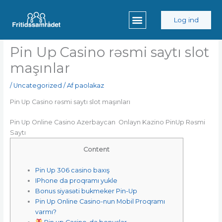
Gå
til
Log ind
indholdet
Pin Up Casino rəsmi saytı slot
maşınlar
/
Uncategorized
/ Af
paolakaz
Pin Up Casino rəsmi saytı slot maşınları
Pin Up Online Casino Azerbaycan ️ Onlayn Kazino PinUp Rəsmi
Saytı
Content
Pin Up 306 casino baxış
IPhone da proqramı yukle
Bonus siyasəti bukmeker Pin-Up
Pin Up Online Casino-nun Mobil Proqramı
varmı?