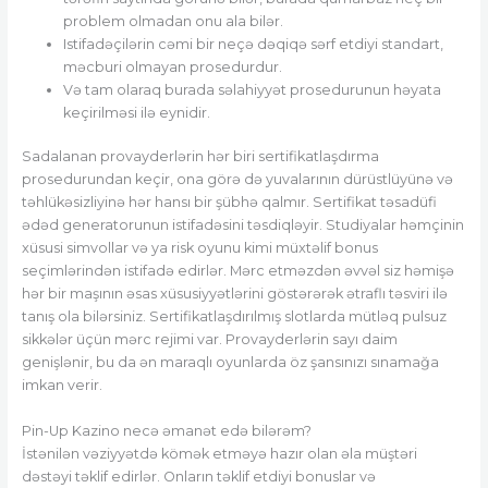
problem olmadan onu ala bilər.
Istifadəçilərin cəmi bir neçə dəqiqə sərf etdiyi standart,
məcburi olmayan prosedurdur.
Və tam olaraq burada səlahiyyət prosedurunun həyata
keçirilməsi ilə eynidir.
Sadalanan provayderlərin hər biri sertifikatlaşdırma
prosedurundan keçir, ona görə də yuvalarının dürüstlüyünə və
təhlükəsizliyinə hər hansı bir şübhə qalmır. Sertifikat təsadüfi
ədəd generatorunun istifadəsini təsdiqləyir. Studiyalar həmçinin
xüsusi simvollar və ya risk oyunu kimi müxtəlif bonus
seçimlərindən istifadə edirlər. Mərc etməzdən əvvəl siz həmişə
hər bir maşının əsas xüsusiyyətlərini göstərərək ətraflı təsviri ilə
tanış ola bilərsiniz. Sertifikatlaşdırılmış slotlarda mütləq pulsuz
sikkələr üçün mərc rejimi var. Provayderlərin sayı daim
genişlənir, bu da ən maraqlı oyunlarda öz şansınızı sınamağa
imkan verir.
Pin-Up Kazino necə əmanət edə bilərəm?
İstənilən vəziyyətdə kömək etməyə hazır olan əla müştəri
dəstəyi təklif edirlər. Onların təklif etdiyi bonuslar və