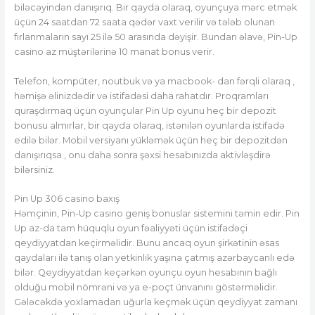
biləcəyindən danışırıq. Bir qayda olaraq, oyunçuya mərc etmək
üçün 24 saatdan 72 saata qədər vaxt verilir və tələb olunan
fırlanmaların sayı 25 ilə 50 arasında dəyişir. Bundan əlavə, Pin-Up
casino az müştərilərinə 10 manat bonus verir.
Telefon, kompüter, noutbuk və ya macbook- dan fərqli olaraq ,
həmişə əlinizdədir və istifadəsi daha rahatdır. Proqramları
quraşdırmaq üçün oyunçular Pin Up oyunu heç bir depozit
bonusu almırlar, bir qayda olaraq, istənilən oyunlarda istifadə
edilə bilər. Mobil versiyanı yükləmək üçün heç bir depozitdən
danışırıqsa , onu daha sonra şəxsi hesabınızda aktivləşdirə
bilərsiniz.
Pin Up 306 casino baxış
Həmçinin, Pin-Up casino geniş bonuslar sistemini təmin edir. Pin
Up az-da tam hüquqlu oyun fəaliyyəti üçün istifadəçi
qeydiyyatdan keçirməlidir. Bunu ancaq oyun şirkətinin əsas
qaydaları ilə tanış olan yetkinlik yaşına çatmış azərbaycanlı edə
bilər. Qeydiyyatdan keçərkən oyunçu oyun hesabının bağlı
olduğu mobil nömrəni və ya e-poçt ünvanını göstərməlidir.
Gələcəkdə yoxlamadan uğurla keçmək üçün qeydiyyat zamanı