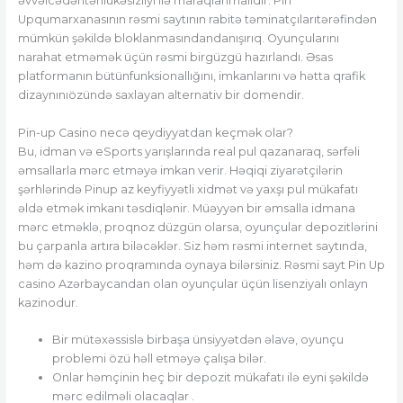
əvvəlcədəntəhlükəsizliyi ilə maraqlanmalıdır. Pin
Upqumarxanasının rəsmi saytının rabitə təminatçılarıtərəfindən
mümkün şəkildə bloklanmasındandanışırıq. Oyunçularını
narahat etməmək üçün rəsmi birgüzgü hazırlandı. Əsas
platformanın bütünfunksionallığını, imkanlarını və hətta qrafik
dizaynınıözündə saxlayan alternativ bir domendir.
Pin-up Casino necə qeydiyyatdan keçmək olar?
Bu, idman və eSports yarışlarında real pul qazanaraq, sərfəli
əmsallarla mərc etməyə imkan verir. Həqiqi ziyarətçilərin
şərhlərində Pinup az keyfiyyətli xidmət və yaxşı pul mükafatı
əldə etmək imkanı təsdiqlənir. Müəyyən bir əmsalla idmana
mərc etməklə, proqnoz düzgün olarsa, oyunçular depozitlərini
bu çarpanla artıra biləcəklər. Siz həm rəsmi internet saytında,
həm də kazino proqramında oynaya bilərsiniz. Rəsmi sayt Pin Up
casino Azərbaycandan olan oyunçular üçün lisenziyalı onlayn
kazinodur.
Bir mütəxəssislə birbaşa ünsiyyətdən əlavə, oyunçu
problemi özü həll etməyə çalışa bilər.
Onlar həmçinin heç bir depozit mükafatı ilə eyni şəkildə
mərc edilməli olacaqlar .