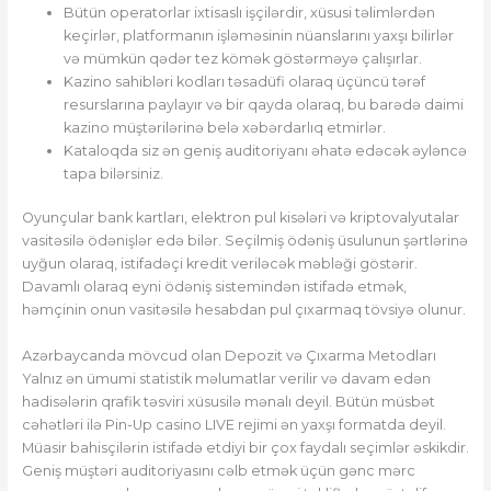
Bütün operatorlar ixtisaslı işçilərdir, xüsusi təlimlərdən
keçirlər, platformanın işləməsinin nüanslarını yaxşı bilirlər
və mümkün qədər tez kömək göstərməyə çalışırlar.
Kazino sahibləri kodları təsadüfi olaraq üçüncü tərəf
resurslarına paylayır və bir qayda olaraq, bu barədə daimi
kazino müştərilərinə belə xəbərdarlıq etmirlər.
Kataloqda siz ən geniş auditoriyanı əhatə edəcək əyləncə
tapa bilərsiniz.
Oyunçular bank kartları, elektron pul kisələri və kriptovalyutalar
vasitəsilə ödənişlər edə bilər. Seçilmiş ödəniş üsulunun şərtlərinə
uyğun olaraq, istifadəçi kredit veriləcək məbləği göstərir.
Davamlı olaraq eyni ödəniş sistemindən istifadə etmək,
həmçinin onun vasitəsilə hesabdan pul çıxarmaq tövsiyə olunur.
Azərbaycanda mövcud olan Depozit və Çıxarma Metodları
Yalnız ən ümumi statistik məlumatlar verilir və davam edən
hadisələrin qrafik təsviri xüsusilə mənalı deyil. Bütün müsbət
cəhətləri ilə Pin-Up casino LIVE rejimi ən yaxşı formatda deyil.
Müasir bahisçilərin istifadə etdiyi bir çox faydalı seçimlər əskikdir.
Geniş müştəri auditoriyasını cəlb etmək üçün gənc mərc