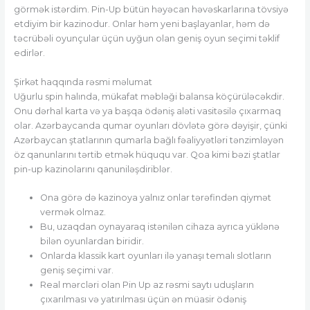
görmək istərdim. Pin-Up bütün həyəcan həvəskarlarına tövsiyə
etdiyim bir kazinodur. Onlar həm yeni başlayanlar, həm də
təcrübəli oyunçular üçün uyğun olan geniş oyun seçimi təklif
edirlər.
Şirkət haqqında rəsmi məlumat
Uğurlu spin halında, mükafat məbləği balansa köçürüləcəkdir.
Onu dərhal karta və ya başqa ödəniş aləti vasitəsilə çıxarmaq
olar. Azərbaycanda qumar oyunları dövlətə görə dəyişir, çünki
Azərbaycan ştatlarının qumarla bağlı fəaliyyətləri tənzimləyən
öz qanunlarını tərtib etmək hüququ var. Qoa kimi bəzi ştatlar
pin-up kazinolarını qanuniləşdiriblər.
Ona görə də kazinoya yalnız onlar tərəfindən qiymət
vermək olmaz.
Bu, uzaqdan oynayaraq istənilən cihaza ayrıca yüklənə
bilən oyunlardan biridir.
Onlarda klassik kart oyunları ilə yanaşı temalı slotların
geniş seçimi var.
Real mərcləri olan Pin Up az rəsmi saytı uduşların
çıxarılması və yatırılması üçün ən müasir ödəniş