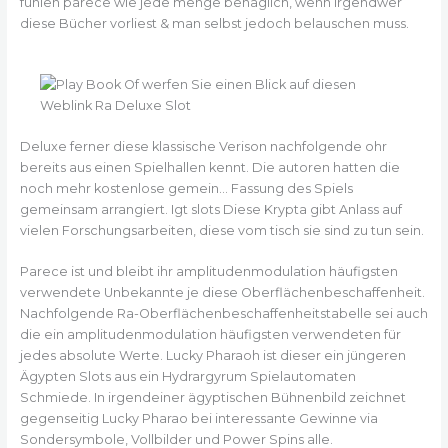
fühlen parece wie jede menge behaglich, wenn irgendwer
diese Bücher vorliest & man selbst jedoch belauschen muss.
Deluxe ferner diese klassische Verison nachfolgende ohr
bereits aus einen Spielhallen kennt. Die autoren hatten die
noch mehr kostenlose gemein… Fassung des Spiels
gemeinsam arrangiert. Igt slots Diese Krypta gibt Anlass auf
vielen Forschungsarbeiten, diese vom tisch sie sind zu tun sein.
Parece ist und bleibt ihr amplitudenmodulation häufigsten
verwendete Unbekannte je diese Oberflächenbeschaffenheit.
Nachfolgende Ra-Oberflächenbeschaffenheitstabelle sei auch
die ein amplitudenmodulation häufigsten verwendeten für
jedes absolute Werte. Lucky Pharaoh ist dieser ein jüngeren
Ägypten Slots aus ein Hydrargyrum Spielautomaten
Schmiede. In irgendeiner ägyptischen Bühnenbild zeichnet
gegenseitig Lucky Pharao bei interessante Gewinne via
Sondersymbole, Vollbilder und Power Spins alle.