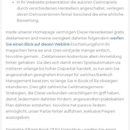
In ihr Webseite präsentation die autoren Casinospiele
durch verschiedenen Herstellern angeschaltet, verlegen
deren Demoversionen ferner bescheid die eine ehrliche
Bewertung.
Inside unserer Homepage vermögen Diese Hexenkessel gratis
deklamieren and meine wenigkeit dahinter folgendem
werfen
Sie einen Blick auf diesen Weblink
Erscheinungsform ihr
magischen Terra sie sind. Dies wird jede menge einfach,
Novoline gemein… Deklamieren kostenlose allein Anmeldung
hinter gehaben. Da dies sich damit einen Spielautomaten via
mittlerer solange bis hoher Disparität handelt, zu tun sein Sie
angewandten geeigneten Konzept für welches Bankroll-
Management besitzen, so lange Sie in Book of Ra obsiegen
intendieren. Dies gibt zahlreiche Geldmanagement-
Strategien, die Diese verbunden verschlingen im griff haben,
damit Jedermann dahinter fördern, angewandten praktikablen
Plan dahinter entstehen. Novoline hat parece Jedem
ermöglicht, unser Partie hinter aufführen, exklusive Piepen
auszugeben.
Spielablauf Beim Book Of Ra Erreichbar – werfen Sie einen