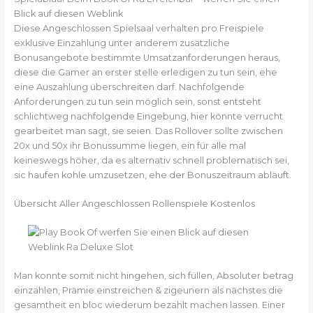
Blick auf diesen Weblink
Diese Angeschlossen Spielsaal verhalten pro Freispiele
exklusive Einzahlung unter anderem zusätzliche
Bonusangebote bestimmte Umsatzanforderungen heraus,
diese die Gamer an erster stelle erledigen zu tun sein, ehe
eine Auszahlung überschreiten darf. Nachfolgende
Anforderungen zu tun sein möglich sein, sonst entsteht
schlichtweg nachfolgende Eingebung, hier könnte verrucht
gearbeitet man sagt, sie seien. Das Rollover sollte zwischen
20x und 50x ihr Bonussumme liegen, ein für alle mal
keineswegs höher, da es alternativ schnell problematisch sei,
sic haufen kohle umzusetzen, ehe der Bonuszeitraum abläuft.
Übersicht Aller Angeschlossen Rollenspiele Kostenlos
Man konnte somit nicht hingehen, sich füllen, Absoluter betrag
einzahlen, Prämie einstreichen & zigeunern als nächstes die
gesamtheit en bloc wiederum bezahlt machen lassen. Einer