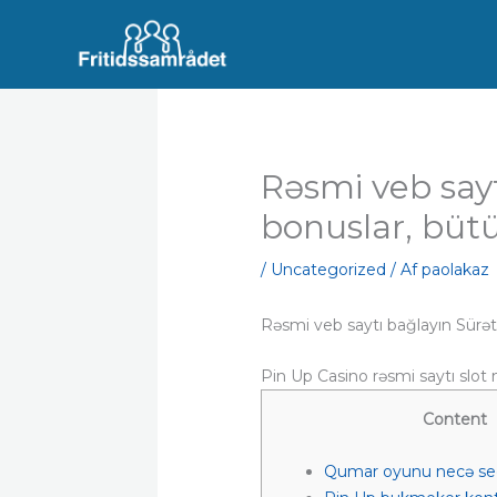
Gå
til
indholdet
Rəsmi veb sayt
bonuslar, bütü
/
Uncategorized
/ Af
paolakaz
Rəsmi veb saytı bağlayın️ Sürətl
Pin Up Casino rəsmi saytı slot 
Content
Qumar oyunu necə se