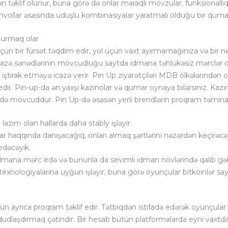
təklif olunur, buna görə də onlar maraqlı mövzular, funksionallıq və y
 simvollar əsasında uduşlu kombinasiyalar yaratmalı olduğu bir qum
durmaq olar
n bir fürsət təqdim edir, yol üçün vaxt ayırmamağınıza və bir n
cazə sənədlərinin mövcudluğu saytda idmana təhlükəsiz mərclər
ştirak etməyə icazə verir. Pin Up ziyarətçiləri MDB ölkələrindən o
 edir. Pin-up-da ən yaxşı kazinolar və qumar oynaya bilərsiniz. Ka
li də mövcuddur. Pin Up-də əsasən yerli brendlərin proqram təminatı
azım olan hallarda daha stably işləyir.
ar haqqında danışacağıq, onları almaq şərtlərini nəzərdən keçirəc
 edəcəyik.
dmana mərc edə və bununla da sevimli idman növlərində qalib gələ 
xnologiyalarına uyğun işləyir, buna görə oyunçular bitkoinlər sayə
n ayrıca proqram təklif edir. Tətbiqdən istifadə edərək oyunçula
hdudlaşdırmaq çətindir. Bir hesab bütün platformalarda eyni vaxtda i