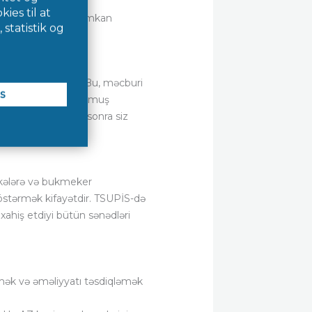
rməyi təklif edir.
 şəkildə fırlatmağa imkan
n nəzərdə tutulub. Bu, məcburi
nu uğurla başa vurmuş
za pul yatırdıqdan sonra siz
bəkələrə və bukmeker
 göstərmək kifayətdir. TSUPİS-də
ahiş etdiyi bütün sənədləri
tmək və əməliyyatı təsdiqləmək