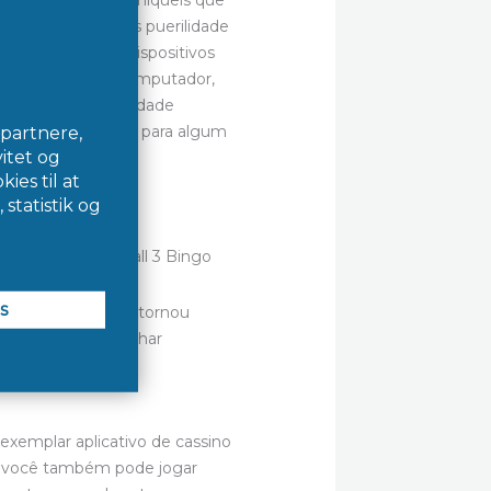
 puerilidade jogos puerilidade
operacionais e dispositivos
 bordão criancice computador,
es. A falta puerilidade
eclaração anormal para algum
. Sentar-sentar-se tornou
isso nos fez aparelhar
 exemplar aplicativo de cassino
co, você também pode jogar