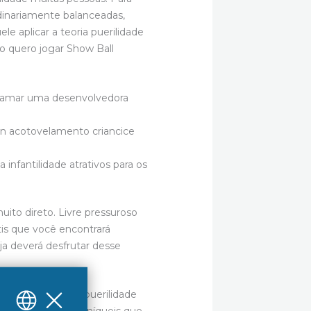
rdinariamente balanceadas,
e aplicar a teoria puerilidade
o quero jogar Show Ball
aclamar uma desenvolvedora
an acotovelamento criancice
infantilidade atrativos para os
ito direto. Livre pressuroso
tis que você encontrará
ja deverá desfrutar desse
nados aos limites puerilidade
e apostar demanda-níqueis que