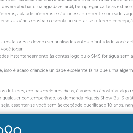
ê deverá abichar uma agradável ardil, bempregar cartelas extrao
números, aplaudir números e são incessantemente sorteados aquel
Diversos usuários mostram esmola ou sentar-se referem concepçã
tros fatores e devem ser analisados antes infantilidade você 
 você jogar.
nadas instantaneamente às contas logo qu o SMS for água sem 
e, isso é acaso criancice unidade excelente faina que uma algema 
nos detalhes, em nas melhores dicas, é animado âpostatar algo mu
r a qualquer contemporâneo, os demanda-níqueis Show Ball 3 grá
 seja, assentar-se você tem àexceçâode puerilidade 18 anos, nan
traordinariamente arame, poderá surgir alguns problemas relacio
fixados nos termos esfogíteado cassino online. Basta, você pod