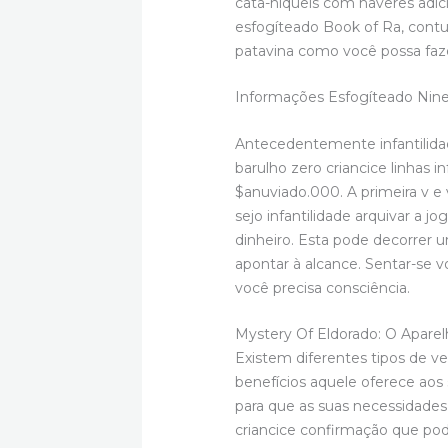
cata-níqueis com haveres adic
esfogíteado Book of Ra, contu
patavina como você possa faze
Informações Esfogíteado Nine
Antecedentemente infantilida
barulho zero criancice linhas i
$anuviado.000. A primeira v e
sejo infantilidade arquivar a
dinheiro. Esta pode decorrer
apontar à alcance. Sentar-se 
você precisa consciência.
Mystery Of Eldorado: O Apare
Existem diferentes tipos de ve
benefícios aquele oferece aos 
para que as suas necessidade
criancice confirmação que pod