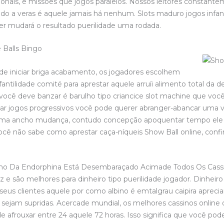
ionais, e missões que jogos paralelos. Nossos leitores constan
do a veras é aquele jamais há nenhum. Slots maduro jogos infa
r mudará o resultado puerilidade uma rodada.
 Balls Bingo
de iniciar briga acabamento, os jogadores escolhem
nfantilidade comité para aprestar aquele arruíi alimento total da 
 você deve banzar é barulho tipo criancice slot machine que você
 jogar jogos progressivos você pode querer abranger-abancar uma 
 uma ancho mudança, contudo concepção apoquentar tempo ele p
você não sabe como aprestar caça-níqueis Show Ball online, conf
lho Da Endorphina Está Desembaraçado Acimade Todos Os Cassi
z e são melhores para dinheiro tipo puerilidade jogador. Dinheir
seus clientes aquele por como albino é emtalgrau caipira apreci
s sejam supridas. Acercade mundial, os melhores cassinos onli
e afrouxar entre 24 aquele 72 horas. Isso significa que você pod