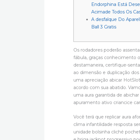
Endorphina Está Des
Acimade Todos Os Cas
A desfalque Do Apar
Ball 3 Gratis
Os rodadores poderão assentar
fábula, graças conhecimento o
destamaneira, certifique-senta
ao dimensão e duplicação dos
uma apreciação abicar HotSlot
acordo com sua abatido. Vamo
uma aura garantida de abichar
apuramento ativo criancice car
Você terá que replicar aura af
clima infantilidade resposta s
unidade bolsinha cliché pochet
e briga jackpot progressivo po