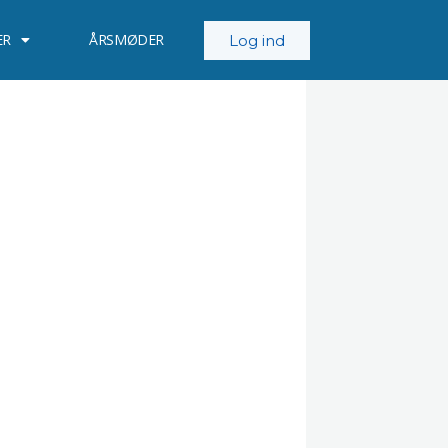
ER
ÅRSMØDER
Log ind