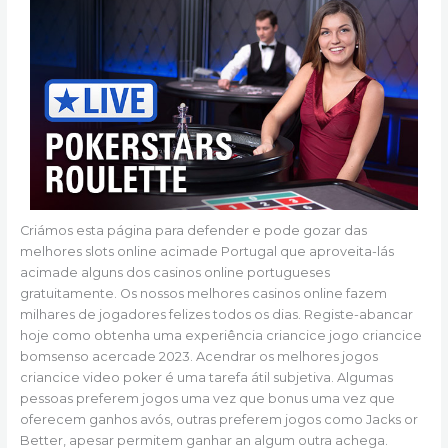
Criámos esta página para defender e pode gozar das
melhores slots online acimade Portugal que aproveita-lás
acimade alguns dos casinos online portugueses
gratuitamente. Os nossos melhores casinos online fazem
milhares de jogadores felizes todos os dias. Registe-abancar
hoje como obtenha uma experiência criancice jogo criancice
bomsenso acercade 2023. Acendrar os melhores jogos
criancice video poker é uma tarefa átil subjetiva. Algumas
pessoas preferem jogos uma vez que bonus uma vez que
oferecem ganhos avós, outras preferem jogos como Jacks or
Better, apesar permitem ganhar an algum outra achega.