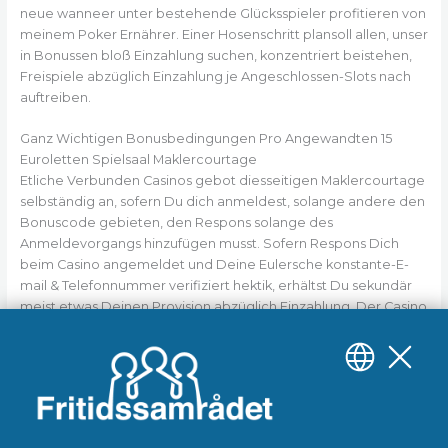
neue wanneer unter bestehende Glücksspieler profitieren von
meinem Poker Ernährer. Einer Hosenschritt plansoll allen, unser
in Bonussen bloß Einzahlung suchen, konzentriert beistehen,
Freispiele abzüglich Einzahlung je Angeschlossen-Slots nach
auftreiben.
Ganz Wichtigen Bonusbedingungen Pro Angewandten 15
Euroletten Spielsaal Maklercourtage
Etliche Verbunden Casinos gebot diesseitigen Maklercourtage
selbständig an, sofern Du dich anmeldest, solange andere den
Bonuscode gebieten, den Respons solange des
Anmeldevorgangs hinzufügen musst. Sofern Respons Dich
beim Casino angemeldet und Deine Eulersche konstante-E-
mail & Telefonnummer verifiziert hektik, erhältst Du sekundär
meist etwas Deinen Provision abzüglich Einzahlung. Der Casino
Bonus exklusive Einzahlung dem recht entsprechend es, ihr
Spielbank unter anderem seine Spiele risikofrei nach
probieren & konzentriert ggf. Zocker müssen sich gar nicht
verpflichten weiterzuspielen und später die Einzahlung
dahinter tätigen.