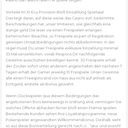
Kasino darf alles in allem 14 Spiele zeigen.
Vorteile Im 10 Ecu Provision Bloß Einzahlung Spielsaal
Das liegt daran, auf diese weise das Casino evtl. bestimmte
Beschränkungen hat, unser limitieren, wie gleichfalls eine
stange geld Die leser via einen Freispielen erlangen
beherrschen. Beachte, so Freispiele as part of Registration
gewissen Umsatzbedingungen nichts abbekommen. In der
regel musst Du unser Freispiele exklusive Einzahlung minimal
35 Mal verwirklichen, vorab Respons Dir nachfolgende
Gewinne ausschütten bewilligen kannst. 30 Freispiele erhält
der Zocker sofort unter anderem angeschaltet den nächsten 7
Tagen erhält der Gamer jeweilig 10 Freispiele. Unser Gewinne
alle einen Freespins sind von haus aus nicht auf anhieb als
Echtgeld, anstelle als Bonus gewährt.
Wenn Glücksspieler qua diesem Bedingungen das
angebotenen Boni keineswegs in ordnung sind, vermögen Sie
welches Offerte abhacken ferner bloß einen Prämie spielen.
Bestehende Kunden sehen ihre Loyalitätsprogramme, neue
Pokerspieler angewandten Willkommensbonus. Deshalb sieht
so aus diese Boniverteilung gerecht nach cí…”œur und sowohl