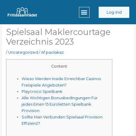
Gå
til
Log ind
indholdet
Spielsaal Maklercourtage
Verzeichnis 2023
/
Uncategorized
/ Af
paolakaz
Content
Wieso Werden Inside Erreichbar Casinos
Freispiele Angeboten?
Playcroco Spielbank
Alle Wichtigen Bonusbedingungen Für
jedes Einen 15 Euroletten Spielbank
Provision
Sollte Man Verbunden Spielsaal Provision
Effizienz?