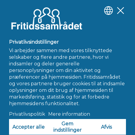
de lugares sobre disputa acerca de al completo saque, solo
deberías conocer cual es nuestro juego apremiado para
aprovechar. A través de funciones la cual permitirán
encontrarse utilidad, comodines y no ha transpirado cualquier
recompensa altura sobre 2000 veces su apuesta entero.
←
Forrige Indlæg
Næste Indlæg
→
INFO@FRITIDSSAMRÅDET.DK
© 2022 Fritidssamrådet - Alle Rettigheder Forbeholdes
Hjemmeside af AWORK Webbureau