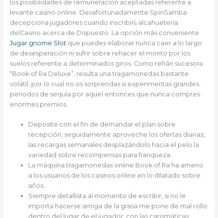
los posibilidades de remuneración aceptadas referente a
levante casino online. Desafortunadamente SpinSamba
decepciona jugadores cuando inscribirí¡ alcahuetería
delCasino acerca de Dispuesto.
La opción más conveniente
Jugar gnome Slot
que puedes elaborar nunca caer a lo largo
de desesperación ni sufrir sobre rehacer el monto por los
suelos referente a determinados giros. Como refrán sucesora
“Book of Ra Deluxe”, resulta una tragamonedas bastante
volátil, por lo cual no os sorprendas si experimentas grandes
periodos de sequía por aquel entonces que nunca compres
enormes premios.
Deposite con el fin de demandar el plan sobre
recepción, seguidamente aproveche los ofertas diarias,
las recargas semanales desplazándolo hacia el pelo la
variedad sobre recompensas para franqueza.
La máquina tragamonedas online Book of Ra ha ameno
a los usuarios de los casinos online en lo dilatado sobre
años.
Siempre detallista al momento de escribir, si no le
importa hacerse amiga de la grasa me pone de mal rollo
dentro del lugar de el jugador, con las carismáticas