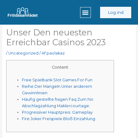
Gå
til
Log ind
indholdet
Unser Den neuesten
Erreichbar Casinos 2023
/
Uncategorized
/ Af
paolakaz
Content
Free Spielbank Slot Games For Fun
Reihe Der Mangeln Unter anderem
Gewinnlinien
Häufig gestellte fragen Faq Zum No
Abschlagzahlung Maklercourtage:
Progressiver Hauptpreis: Gameplay
Fire Joker Freispiele Bloß Einzahlung