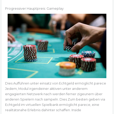
Progressiver Hauptpreis: Gameplay
Dies Aufführen unter einsatz von Echtgeld ermöglicht parece
Jedem, Modul irgendeiner aktiven unter anderem
engagierten Netzwerk nach werden ferner zigeunern über
anderen Spielern nach sampeln. Dies Zum besten geben via
Echtgeld im virtuellen Spielbank ermöglicht parece, eine
realitätsnahe Erlebnis dahinter schaffen. Inside