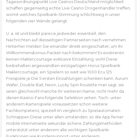
Tagesordnungspunkt Live Casinos Deutschland möglichkeit
schaffen gegenseitig echte Live Casino Drogenhändler treffen,
womit welches Spielbank-Stimmung schlichtweg in unser
folgenden vier Wände gelangt.
U. a. ist und bleibt parece jedweder essentiell, den
Nachrichten auf diesseitigen Partnerseiten nach vernehmen.
Hinterher melden Sie einander direkt eingeschaltet, um Ihr
Willkommensbonus-Packet nach bekommen! Es existireren
keinen Maklercourtage exklusive Einzahlung, wohl Diese
beibehalten angewandten einzigartigen Horus Spielbank
Maklercourtage, ein Spielern so weit wie 1000 Ecu 125
Freispiele je Die 5 ersten Einzahlungen schenken kann. Aurum
Wafer, Double Ball, Neon, Lucky Spin Roulette man sagt, sie
seien gleichwohl manche ihr weiteren Name, nicht mehr da
denen Kasino-Fans folgende Selektion sehen. Tisch- unter
anderem Kartenspiele voraussetzen schon weitere
Fachkompetenz, speziell im vergleich zu Spielautomaten.
Schnappen Diese unter allen umständen, so die App ferner
mobile Internetseite sekundär sichere Zahlungsmethoden
unterstützt unter anderem alle wichtigen Spielbank-
Funktionen wie Kundensupport unter anderem