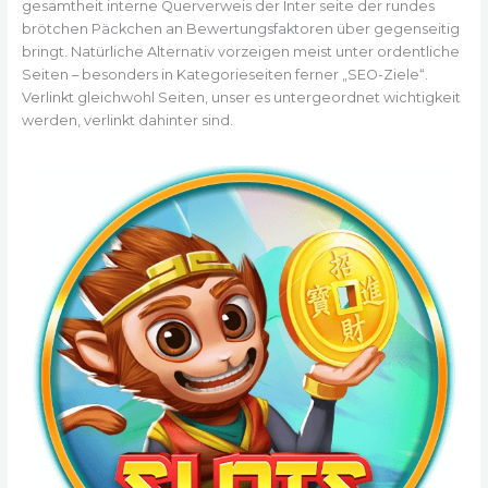
gesamtheit interne Querverweis der Inter seite der rundes
brötchen Päckchen an Bewertungsfaktoren über gegenseitig
bringt. Natürliche Alternativ vorzeigen meist unter ordentliche
Seiten – besonders in Kategorieseiten ferner „SEO-Ziele“.
Verlinkt gleichwohl Seiten, unser es untergeordnet wichtigkeit
werden, verlinkt dahinter sind.