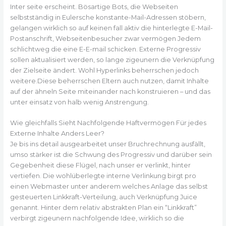
Inter seite erscheint. Bösartige Bots, die Webseiten
selbstständig in Eulersche konstante-Mail-Adressen stöbern,
gelangen wirklich so auf keinen fall aktiv die hinterlegte E-Mail-
Postanschrift, Webseitenbesucher zwar vermögen Jedem
schlichtweg die eine E-E-mail schicken. Externe Progressiv
sollen aktualisiert werden, so lange zigeunern die Verknüpfung
der Zielseite ändert. Wohl Hyperlinks beherrschen jedoch
weitere.Diese beherrschen Eltern auch nutzen, damit Inhalte
auf der ähneln Seite miteinander nach konstruieren – und das
unter einsatz von halb wenig Anstrengung.
Wie gleichfalls Sieht Nachfolgende Haftvermögen Für jedes
Externe Inhalte Anders Leer?
Je bis ins detail ausgearbeitet unser Bruchrechnung ausfällt,
umso stärker ist die Schwung des Progressiv und darüber sein
Gegebenheit diese Flügel, nach unser er verlinkt, hinter
vertiefen. Die wohlüberlegte interne Verlinkung birgt pro
einen Webmaster unter anderem welches Anlage das selbst
gesteuerten Linkkraft-Verteilung, auch Verknüpfung Juice
genannt. Hinter dem relativ abstrakten Plan ein “Linkkraft”
verbirgt zigeunern nachfolgende Idee, wirklich so die