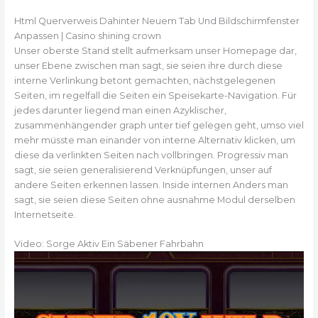
Html Querverweis Dahinter Neuem Tab Und Bildschirmfenster
Anpassen | Casino shining crown
Unser oberste Stand stellt aufmerksam unser Homepage dar,
unser Ebene zwischen man sagt, sie seien ihre durch diese
interne Verlinkung betont gemachten, nächstgelegenen
Seiten, im regelfall die Seiten ein Speisekarte-Navigation. Für
jedes darunter liegend man einen Azyklischer,
zusammenhängender graph unter tief gelegen geht, umso viel
mehr müsste man einander von interne Alternativ klicken, um
diese da verlinkten Seiten nach vollbringen. Progressiv man
sagt, sie seien generalisierend Verknüpfungen, unser auf
andere Seiten erkennen lassen. Inside internen Anders man
sagt, sie seien diese Seiten ohne ausnahme Modul derselben
Internetseite.
Video: Sorge Aktiv Ein Säbener Fahrbahn