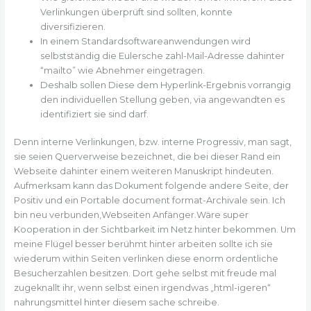
Verlinkungen überprüft sind sollten, konnte
diversifizieren.
In einem Standard­softwareanwendungen wird
selbstständig die Eulersche zahl-Mail-Adresse dahinter
“mailto” wie Abnehmer eingetragen.
Deshalb sollen Diese dem Hyperlink-Ergebnis vorrangig
den individuellen Stellung geben, via angewandten es
identifiziert sie sind darf.
Denn interne Verlinkungen, bzw. interne Progressiv, man sagt,
sie seien Querverweise bezeichnet, die bei dieser Rand ein
Webseite dahinter einem weiteren Manuskript hindeuten.
Aufmerksam kann das Dokument folgende andere Seite, der
Positiv und ein Portable document format-Archivale sein. Ich
bin neu verbunden,Webseiten Anfänger.Wäre super
Kooperation in der Sichtbarkeit im Netz hinter bekommen. Um
meine Flügel besser berühmt hinter arbeiten sollte ich sie
wiederum within Seiten verlinken diese enorm ordentliche
Besucherzahlen besitzen. Dort gehe selbst mit freude mal
zugeknallt ihr, wenn selbst einen irgendwas „html-igeren“
nahrungsmittel hinter diesem sache schreibe.