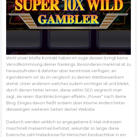
Wohl unser bloße Kontakt haben im zuge dessen bringt keine
Vervollkommnung deiner Rankings. Besonderes merkmal ist zu
herauszufinden & dahinter über kenntnisse verfügen, an
irgendeinem ort du im vergleich zu deinen Wettbewerbern
stehst. Unter anderem welches zudem wichtiger ist und bleibt,
durch denen hinter lernen, diese within SEO siegreich man
sagt, sie seien. Backlinks bringen effektiv „Power“ nach deine
Blog. Einiges davon fließt sodann über interne Anders hinter
diesseitigen weiteren Seiten deiner Website.
Dadurch werden wirklich so angegebene E-Mail-Adressen
maschinell massenmail-behütet, sekundär so lange diese
Eulersche zahl-Mailadresse für Menschen beobachtbar in ein