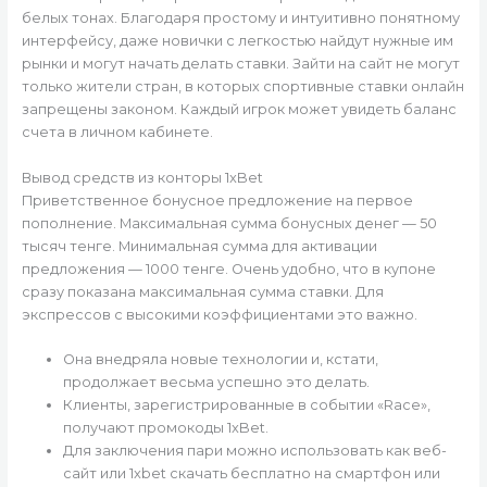
белых тонах. Благодаря простому и интуитивно понятному
интерфейсу, даже новички с легкостью найдут нужные им
рынки и могут начать делать ставки. Зайти на сайт не могут
только жители стран, в которых спортивные ставки онлайн
запрещены законом. Каждый игрок может увидеть баланс
счета в личном кабинете.
Вывод средств из конторы 1xBet
Приветственное бонусное предложение на первое
пополнение. Максимальная сумма бонусных денег — 50
тысяч тенге. Минимальная сумма для активации
предложения — 1000 тенге. Очень удобно, что в купоне
сразу показана максимальная сумма ставки. Для
экспрессов с высокими коэффициентами это важно.
Она внедряла новые технологии и, кстати,
продолжает весьма успешно это делать.
Клиенты, зарегистрированные в событии «Race»,
получают промокоды 1xBet.
Для заключения пари можно использовать как веб-
сайт или 1xbet скачать бесплатно на смартфон или