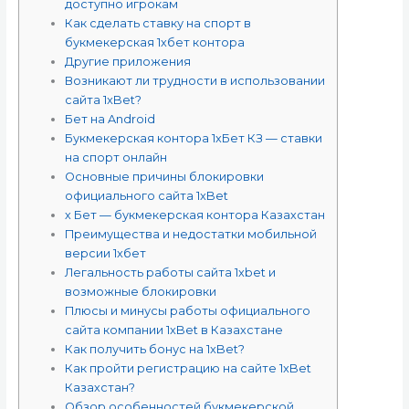
доступно игрокам
Как сделать ставку на спорт в
букмекерская 1хбет контора
Другие приложения
Возникают ли трудности в использовании
сайта 1xBet?
Бет на Android
Букмекерская контора 1хБет КЗ — ставки
на спорт онлайн
Основные причины блокировки
официального сайта 1xBet
х Бет — букмекерская контора Казахстан
Преимущества и недостатки мобильной
версии 1xбет
Легальность работы сайта 1xbet и
возможные блокировки
Плюсы и минусы работы официального
сайта компании 1xBet в Казахстане
Как получить бонус на 1xBet?
Как пройти регистрацию на сайте 1xBet
Казахстан?
Обзор особенностей букмекерской