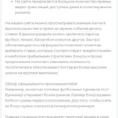
На сайте предлагается большое количество прямых
видео трансляций, доступных даже в полноэкранном
режиме.
На нашем сайте можно просматривать важные матчи в
высоком качестве и прямо во время события делать
ставки. В данном разделе можно заключать пари на
футбол, теннис, баскетбол и многое другое. Быстро
обновляющиеся коэффициенты позволяет клиентам
выбирать ставки, которые соответствуют предпочтениям
и наиболее прибыльным стратегиям. Бонусы и промо
предложения помогают завоевать лояльность
посетителей и обеспечивают бэттерам более высокие
шансы на крупные выигрыши.
Обзор официального приложения 1xBet
Например, на матчах топовых футбольных турниров этот
букмекер открывает более рынков. Размер бонуса равен
100% от суммы первого пополнения. Для того, чтобы снять
их бонус нужно отыграть в пятикратном размере.
Главная страница портала имеет приятный дизайн в сине-