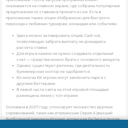
оказывается на главном экране, где собраны популярные
предложения по ставкам в прематч и Live. Есть в
приложении также опция «Избранное» для быстрого
перехода к любимым турнирам, командам или событиям.
Здесь можно активировать опцию Cash out,
позволяющую забрать выплату не дожидаясь
расчета ставки.
Для игры в казино не нужно создавать отдельный
счет — средства можно брать с основного аккаунта.
Однако существуют регионы, где деятельность
букмекерских контор не одобряется.
Во многих БК игроки могут заключить пари и с
другими беттерами.
В левой части сайта на этой игровой площадке
размещена линия с топ-играми.
Основана в 2007 году, спонсирует множество крупных
соревнований, таких как итальянская Серия А (высший
футбольный дивизион Италии), испанская Ла Лига и другие.
Также компания является титульным спонсором