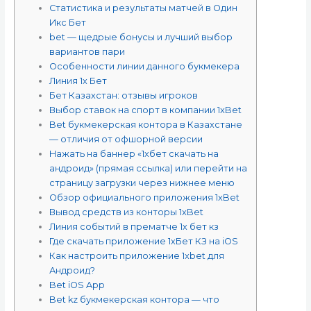
Статистика и результаты матчей в Один
Икс Бет
bet — щедрые бонусы и лучший выбор
вариантов пари
Особенности линии данного букмекера
Линия 1х Бет
Бет Казахстан: отзывы игроков
Выбор ставок на спорт в компании 1xBet
Bet букмекерская контора в Казахстане
— отличия от офшорной версии
Нажать на баннер «1хбет скачать на
андроид» (прямая ссылка) или перейти на
страницу загрузки через нижнее меню
Обзор официального приложения 1xBet
Вывод средств из конторы 1xBet
Линия событий в прематче 1х бет кз
Где скачать приложение 1хБет КЗ на iOS
Как настроить приложение 1xbet для
Андроид?
Bet iOS App
Bet kz букмекерская контора — что