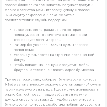
правом блоке сайта пользователи получают доступ к
форме с регистрацией и игровому купону. В правом
нижнем углу закреплена кнопка live-чата с
представителями службы поддержки.
Также есть регистрация в 1 клик, которая
подразумевает, что система автоматически
сгенерирует логин и пароль.
Размер бонуса равен 100% от суммы первого
пополнения.
Условия указываются на странице, посвященной
бонусу.
Чтобы попасть на нее, нужно запустить любой
браузер на телефоне и ввести адрес букмекера.
При ее запуске ставку собирает букмекерская контора
1xBet в автоматическом режиме с учетом заданной суммы
пари и желаемого выигрыша. Здесь можно активировать
опцию Cash out, позволяющую забрать выплату не
дожидаясь расчета ставки. Для удобства клиентов эта
букмекерская контора разработала мобильную версию и