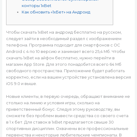
конторы 1xBet
Как обновить «1хБет» на Андроид
Чтобы скачать 1xBet на андроид бесплатно на русском,
следует зайти в необходимый раздел с изображением
телефона. Программа подходит для смартфонов с ОС
Android с 4 по 10 версию и занимает всего 25,4 Мб. Чтобы
скачать 1xBet на айфон бесплатно, нужно перейти в
магазин App Store. Для этого понадобится всего 64 Мб
свободного пространства. Приложение будет работать
корректно, если на вашем устройстве установлена версия
iOS 9.0 и выше.
Новые клиенты, в первую очередь, обращают внимание не
столько на линию и условия игры, сколько на
приветственный бонус. Следуя этому руководству, вы
сможете без проблем вывести средства со своего счета
в 1 х бет. Для ставок в 1xBet предлагается свыше 30
спортивных дисциплин. Охвачены все профессиональные
первенства и некоторые любительские чемпионаты. В