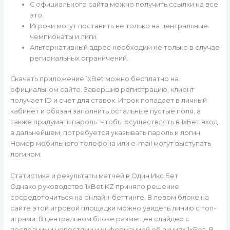
С официального сайта можно получить ссылки на все
это.
Игроки могут поставить не только на центральные
чемпионаты и лиги.
Альтернативный адрес необходим не только в случае
региональных ограничений.
Скачать приложение 1xBet можно бесплатно на
официальном сайте. Завершив регистрацию, клиент
получает ID и счет для ставок. Игрок попадает в личный
кабинет и обязан заполнить остальные пустые поля, а
также придумать пароль. Чтобы осуществлять в 1хБет вход
в дальнейшем, потребуется указывать пароль и логин.
Номер мобильного телефона или e-mail могут выступать
логином.
Статистика и результаты матчей в Один Икс Бет
Однако руководство 1xBet KZ приняло решение
сосредоточиться на онлайн-беттинге. В левом блоке на
сайте этой игровой площадки можно увидеть линию с топ-
играми. В центральном блоке размещен слайдер с
последними новостями и информацией об акциях 1хБет. В