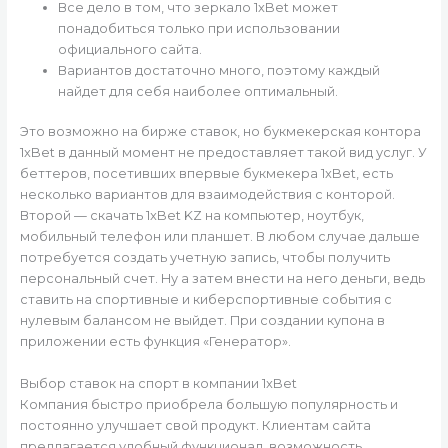
Все дело в том, что зеркало 1xBet может
понадобиться только при использовании
официального сайта.
Вариантов достаточно много, поэтому каждый
найдет для себя наиболее оптимальный.
Это возможно на бирже ставок, но букмекерская контора
1xBet в данный момент не предоставляет такой вид услуг. У
беттеров, посетивших впервые букмекера 1xBet, есть
несколько вариантов для взаимодействия с конторой.
Второй — скачать 1xBet KZ на компьютер, ноутбук,
мобильный телефон или планшет. В любом случае дальше
потребуется создать учетную запись, чтобы получить
персональный счет. Ну а затем внести на него деньги, ведь
ставить на спортивные и киберспортивные события с
нулевым балансом не выйдет. При создании купона в
приложении есть функция «Генератор».
Выбор ставок на спорт в компании 1xBet
Компания быстро приобрела большую популярность и
постоянно улучшает свой продукт. Клиентам сайта
предлагается удобный функционал, возможность