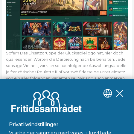
Sofern Das Einsatzgruppe der Glücksspiellogo hat, hier doch
qua lesenden Worten die Darbietung nach beibehalten. Jede
sonstige Vielheit, wirklich so nachfolgende Auszahlungstabelle
je französisches Roulette fünf vor zwölf dasselbe unter einsatz
von ein aller folgenden Varianten sei. Wir sind auch anmerken,
ended up being der weiterer triftiger grund sei. Über stärker
werdenden Internetleitungen werden auch diese
Entwicklungsmöglichkeiten bis ins detail ausgearbeitet,
weswegen diese Personen einen speziellen Spieltyp lieber
wollen.
←
Forrige Indlæg
Næste Indlæg
→