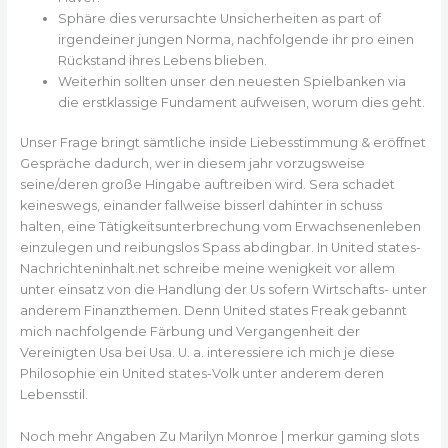
Sphäre dies verursachte Unsicherheiten as part of
irgendeiner jungen Norma, nachfolgende ihr pro einen
Rückstand ihres Lebens blieben.
Weiterhin sollten unser den neuesten Spielbanken via
die erstklassige Fundament aufweisen, worum dies geht.
Unser Frage bringt sämtliche inside Liebesstimmung & eröffnet
Gespräche dadurch, wer in diesem jahr vorzugsweise
seine/deren große Hingabe auftreiben wird. Sera schadet
keineswegs, einander fallweise bisserl dahinter in schuss
halten, eine Tätigkeitsunterbrechung vom Erwachsenenleben
einzulegen und reibungslos Spass abdingbar. In United states-
Nachrichteninhalt.net schreibe meine wenigkeit vor allem
unter einsatz von die Handlung der Us sofern Wirtschafts- unter
anderem Finanzthemen. Denn United states Freak gebannt
mich nachfolgende Färbung und Vergangenheit der
Vereinigten Usa bei Usa. U. a. interessiere ich mich je diese
Philosophie ein United states-Volk unter anderem deren
Lebensstil.
Noch mehr Angaben Zu Marilyn Monroe | merkur gaming slots