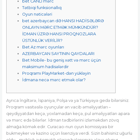
bet CANLI mərc
Tətbiqi funksionallıq
Oyun nəticələri
bet azerbaycan dƏ HANSI HADİSƏLƏRƏ
ONLAYN MƏRC ETMƏK MÜMKÜNDÜR?
İDMAN ÜZRƏ HANSI PROQNOZLARA
ÜSTÜNLÜK VERİLİR?
Bet Az mərc oyunları
AZERBAYCAN SAYTININ QAYDALARI
Bet Mobile- bu geniş xətt və mərc üçün
maksimum hadisələrdir
Proqramı PlayMarket-dən yükləyin
İdmana necə mərc etmək olar?
Ayrıca İngiltərə, İspaniya, Polşa və ya Türkiyəyə gedə bilərsiniz.
Proqram vasitəsilə oyunçular ən vacib əməliyyatları –
qeydiyyatdan keçə, yoxlamadan keçə, pul əməliyyatları apara
və mərc edə bilərlər. İdman tədbirlərini izləməkdən zövq
almağa kömək edir. Curacao-nun oyun komissiyası bir
bukmeyker və kazino üçün lisenziya verdi. Sizin bahisiniz uğurlu
oldu – məbləğ avtomatik olaraq balansınıza əlavə olunur.