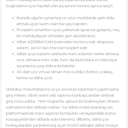
Doğrulama üçün faydalı olacaq sənəd növünü ayrıca seçin.
Burada uğurla oynamaq və uzun müddətdə gəlir əldə
etmək üçün lazım olan hər şeyi tapdım.
Proqramı smartfon üçün yükləmək qərarına gəlsəniz, heç
bir məhdudiyyət olmadan geri ala bilərsiniz.
1xBet AZERBAYCAN bukmeker kontoru tək, ekspress,
sistem, zəncir tipli mərcləri təqdim edir.
1xBet az proqramı vasitəsilə mərc edənlər nəinki idmana
və e-idmana mərc edə, həm də kazinolara və televiziya
oyunlarına çıxış əldə edə bilərlər.
30-dan çox virtual idman mövcuddur (futbol, ​​xokkey,
tennis və daha çox).
İstifadəçi məlumatlarına və ya zərərli proqramların yayılmasına
giriş imkanı. 1xbet rəsmi veb saytına Azərbaycandan sərbəst
giriş mövcuddur. Yerli müştərilər qanuni bir bukmeyker ofisinin
xidmətlərindən istifadə edirlər. Siz 1xBet mobil Azerbaycan
platformasında mərc saytının kompüter versiyasındakı bütün
xüsusiyyətlərdən istifadə edə bilərsiniz. Əlbəttə, daha çox
funksiyalardan yararlanmaq üçün mobil tətbiqlər daha tövsiyə