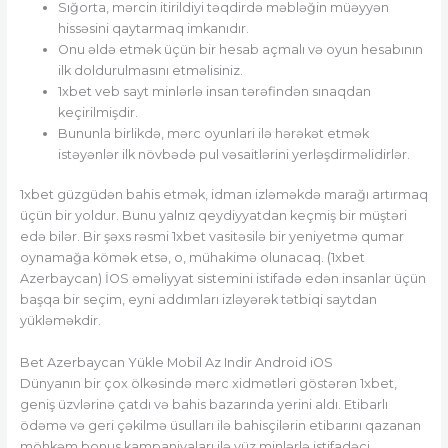
Sığorta, mərcin itirildiyi təqdirdə məbləğin müəyyən
hissəsini qaytarmaq imkanıdır.
Onu əldə etmək üçün bir hesab açmalı və oyun hesabının
ilk doldurulmasını etməlisiniz.
1xbet veb sayt minlərlə insan tərəfindən sınaqdan
keçirilmişdir.
Bununla birlikdə, mərc oyunlari ilə hərəkət etmək
istəyənlər ilk növbədə pul vəsaitlərini yerləşdirməlidirlər.
1xbet güzgüdən bahis etmək, idman izləməkdə marağı artırmaq
üçün bir yoldur. Bunu yalnız qeydiyyatdan keçmiş bir müştəri
edə bilər. Bir şəxs rəsmi 1xbet vasitəsilə bir yeniyetmə qumar
oynamağa kömək etsə, o, mühakimə olunacaq. (1xbet
Azerbaycan) İOS əməliyyat sistemini istifadə edən insanlar üçün
başqa bir seçim, eyni addımları izləyərək tətbiqi saytdan
yükləməkdir.
Bet Azerbaycan Yükle Mobil Az Indir Android iOS
Dünyanın bir çox ölkəsində mərc xidmətləri göstərən 1xbet,
geniş üzvlərinə çatdı və bahis bazarında yerini aldı. Etibarlı
ödəmə və geri çəkilmə üsulları ilə bahisçilərin etibarını qazanan
möhkəm bonus kampaniyaları ilə yüz minlərlə istifadəçi