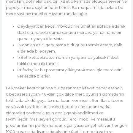
mərc kimi bölmələr daxildir. 1xBet ölkəmizdə olduqca sevilən və
populyar mərc saytlarından biridir. Bu məqaləmizdə sizlərə bu
mərc saytının mobil versiyasını tanıdacağıq.
Qeydiyyatdan keçə, mövcud məlumatları istifadə edərək
daxil ola, habelə qumarxanada mərc və ya hər hansı bir
qumar oynaya bilərsiniz.
15-dən ən azı 9 qarşılaşma olduğunu təxmin etsəm, gəlir
əldə edə biləcəyəm.
1xBet, xəttdəki bütün idman yarışlarında yüksək nisbət
təklif etməsi ilə tanınır.
İstifadəçilər bu proqramı yükləyərək asanlıqla mərclərini
yerləşdirə bilərlər.
Bukmeker kontorlarında pul qazanmaq kifayət qədər asandir.
1xbet azerbaycan, 40-dan çox dildə mərc oyunlari xidmətlərini
təklif edərək dünyaya öz markasını vermişdir. Son illər bitcoins
və yüksək təsirli online casino qəbul, o cümlədən marka
xidmətləri çevirmək üçün geniş genişləndirilməsi və
təkmilləşdirilməsi səyləri gördük. Fərqli mobil və masaüstü
proqramlarının performansları üçün yaxşı bir şöhrəti var, hər gün
1000-ə yaxın hadisənin hərəkətini sürətli tempolu və təzə