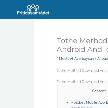
Gå
til
indholdet
Tothe Method
Android And I
/
Mostbet Azerbaycan
/ Af
pao
Tothe Method Download And S
Tothe Method Download And S
Content
Mostbet Mobile App Ba