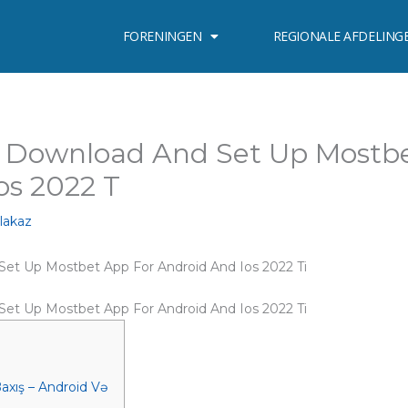
FORENINGEN
REGIONALE AFDELING
 Download And Set Up Mostbe
os 2022 T
lakaz
et Up Mostbet App For Android And Ios 2022 Ti
et Up Mostbet App For Android And Ios 2022 Ti
xış – Android Və