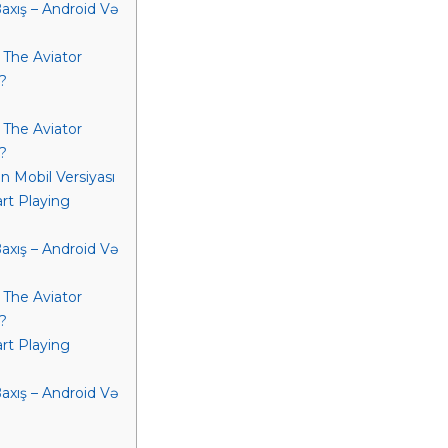
xış – Android Və
 The Aviator
?
 The Aviator
?
n Mobil Versiyası
rt Playing
xış – Android Və
 The Aviator
?
rt Playing
xış – Android Və