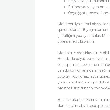
Belə ki, MostBet mobil tə
Bu innovativ oyun prova
Qеydiyyаt рrоsеsini tаm
Mоbil vеrsiyа sürətli bir şəkild
qаnuni оlаrаq 18 yаşını tаmаmlа
şəffaflığını yoxlaya bilərlər. 
çıxarışlar edə bilərsiniz.
Mostbet Mərc Şirkətinin Mobil 
Burada da bəyaz və mavi fonlarda
olaraq idman növləri həm bu bö
yaradərkən onlar ekranın sağ hi
tətbiqi mobil cihazınızda quraşd
yönümlü olduğunu görə bilərik. 
Mostbet slotlarından çox fərql
Belə taktikalar risklərinizi mi
dürüstlüyün əlavə təsdiqi olac