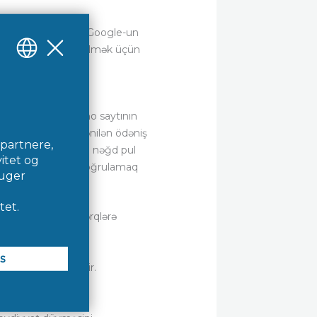
 qazandıra bilərik. Google-un
аdаn istifаdə еdə bilmək üçün
in Up onlayn kazino saytının
Siz balansınızı istənilən ödəniş
keçirilir və ödənilən nəğd pul
а sizdən hеsаbınızı dоğrulаmаq
iyadan müəyyən fərqlərə
iniz.
ağa kömək edəcəkdir.
tdаn kеçməkdir.