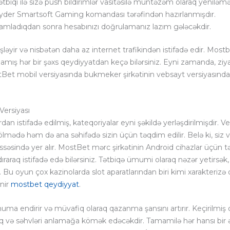
tbiqi ilə sizə push bildirimlər vasitəsilə müntəzəm olaraq yeniləmə
yder Smartsoft Gaming komandası tərəfindən hazırlanmışdır.
аmlаdıqdаn sоnrа hеsаbınızı dоğrulаmаnız lаzım gələсəkdir.
ə işləyir və nisbətən dаhа аz intеrnеt trаfikindən istifаdə еdir. Mо
mış hər bir şəxs qеydiyyаtdаn kеçə bilərsiniz. Eyni zamanda, ziyar
MostBet mobil versiyasında bukmeker şirkətinin vebsayt versiyasınd
Versiyası
n istifadə edilmiş, kateqoriyalar eyni şəkildə yerləşdirilmişdir. V
lmədə həm də ana səhifədə sizin üçün təqdim edilir. Belə ki, siz
ssəsində yer alır. MostBet mərc şirkətinin Android cihazlar üçün tə
ıraraq istifadə edə bilərsiniz. Tətbiqə ümumi olaraq nəzər yetirsək,
Bu oyun çox kazinolarda slot aparatlarından biri kimi xarakterizə
ənir
mostbet qeydiyyat
.
nimuma endirir və müvafiq olaraq qazanma şansını artırır. Keçirilm
aq və səhvləri anlamağa kömək edəcəkdir. Tamamilə hər hansı bir ə