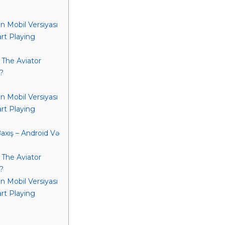
n Mobil Versiyası
rt Playing
 The Aviator
?
n Mobil Versiyası
rt Playing
xış – Android Və
 The Aviator
?
n Mobil Versiyası
rt Playing