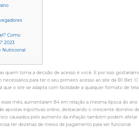
sino
?
avegadores
vel? Como
a? 2023
 Nutricional
mas quem toma a decisão de acesso é você. E por isso gostaríam
necessários para ter o seu primeiro acesso ao site da B1 Bet. O a
 que o site se adapta com facilidade a qualquer formato de tela
ra esse mês, aumentaram 84 em relação a mesma época do ano an
 de apostas esportivas online, destacando o crescente domínio d
ômico causados pelo aumento da inflação também podem afetar o
cisa ter dezenas de meios de pagamento para ser funcional.