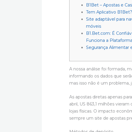
B1Bet – Apostas e Cas
Tem Aplicativo B1Bet
Site adaptável para n
móveis
B1.Bet.com: É Confiá
Funciona a Plataform
Segurança Alimentar e
A nossa análise foi formada, 
informando os dados que serão 
mas isso não é um problema, já
As apostas diretas apenas pa
abril, US 863,1 milhões vieram
lojas físicas. O impacto econ
sempre um site de apostas pre
Métodos de depósito