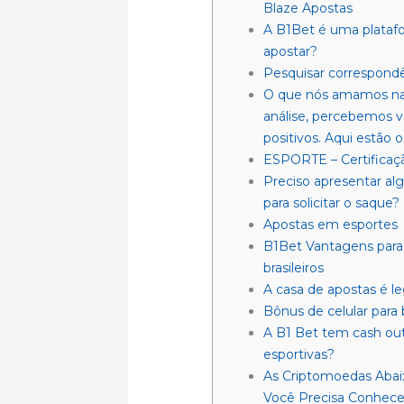
Blaze Apostas
A B1Bet é uma plataf
apostar?
Pesquisar correspond
O que nós amamos n
análise, percebemos v
positivos. Aqui estão 
ESPORTE – Certificaç
Preciso apresentar 
para solicitar o saque?
Apostas em esportes
B1Bet Vantagens para
brasileiros
A casa de apostas é le
Bônus de celular para 
A B1 Bet tem cash ou
esportivas?
As Criptomoedas Abai
Você Precisa Conhece