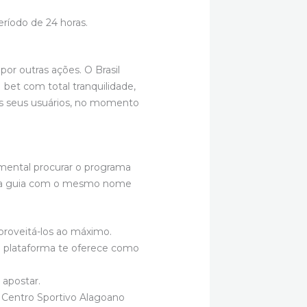
eríodo de 24 horas.
por outras ações. O Brasil
 bet com total tranquilidade,
aos seus usuários, no momento
damental procurar o programa
trar a guia com o mesmo nome
proveitá-los ao máximo.
 a plataforma te oferece como
 apostar.
 Centro Sportivo Alagoano