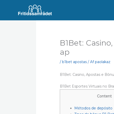
Gå
til
indholdet
B1Bet: Casino
ap
/
b1bet apostas
/ Af
paolakaz
B1Bet: Casino, Apostas e Bôn
B1Bet Esportes Virtuais no B
Content
Métodos de depósito