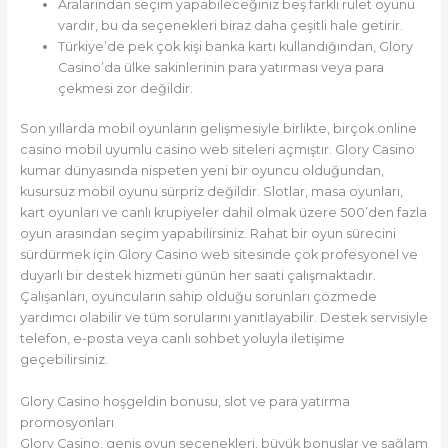
Aralarından seçim yapabileceğiniz beş farklı rulet oyunu
vardır, bu da seçenekleri biraz daha çeşitli hale getirir.
Türkiye’de pek çok kişi banka kartı kullandığından, Glory
Casino’da ülke sakinlerinin para yatırması veya para
çekmesi zor değildir.
Son yıllarda mobil oyunların gelişmesiyle birlikte, birçok online
casino mobil uyumlu casino web siteleri açmıştır. Glory Casino
kumar dünyasında nispeten yeni bir oyuncu olduğundan,
kusursuz mobil oyunu sürpriz değildir. Slotlar, masa oyunları,
kart oyunları ve canlı krupiyeler dahil olmak üzere 500’den fazla
oyun arasından seçim yapabilirsiniz. Rahat bir oyun sürecini
sürdürmek için Glory Casino web sitesinde çok profesyonel ve
duyarlı bir destek hizmeti günün her saati çalışmaktadır.
Çalışanları, oyuncuların sahip olduğu sorunları çözmede
yardımcı olabilir ve tüm sorularını yanıtlayabilir. Destek servisiyle
telefon, e-posta veya canlı sohbet yoluyla iletişime
geçebilirsiniz.
Glory Casino hoşgeldin bonusu, slot ve para yatırma
promosyonları
Glory Casino, geniş oyun seçenekleri, büyük bonuslar ve sağlam