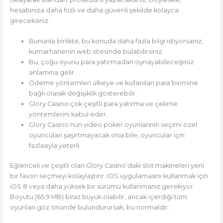
hesabınıza daha hızlı ve daha güvenli şekilde kolayca
gireceksiniz.
Bununla birlikte, bu konuda daha fazla bilgi istiyorsanız,
kumarhanenin web sitesinde bulabilirsiniz.
Bu, çoğu oyunu para yatırmadan oynayabileceğiniz
anlamına gelir.
Ödeme yöntemleri ülkeye ve kullanılan para birimine
bağlı olarak değişiklik gösterebilir.
Glory Casino çok çeşitli para yatırma ve çekme
yöntemlerini kabul eder.
Glory Casino’nun video poker oyunlarının seçimi özel
oyuncuları şaşırtmayacak olsa bile, oyuncular için
fazlasıyla yeterli.
Eğlenceli ve çeşitli olan Glory Casino’daki slot makineleri yeni
bir favori seçmeyi kolaylaştırır. IOS uygulamasını kullanmak için
iOS 8 veya daha yüksek bir sürümü kullanmanız gerekiyor.
Boyutu (65,9 MB) biraz büyük olabilir, ancak içerdiği tüm
oyunları göz önünde bulundurursak, bu normaldir.