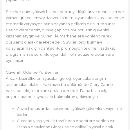
Size her daim yüksek hizmet vermeyi düşünür ve bunun için her
zaman güncelleniyor. Mevcut sürüm, oyunculara klasik poker ve
otomatik varyasyonlarına dayanan gelişmiş bir sürüm sunar.
Casino derecemiz, dünya çapında oyuncuların güvenini
kazanan saygın ve güvenli kumarhanelere yönlendirerek
pusulanız olarak hareket eder. SSS’ler, bilgi bulmayı
kolaylaştırmak için bankacılık, promosyon teklifleri, sadakat
programları ve sorumlu oyun dahil olmak üzere bölümlere
ayrılmıştır.
Güvenilir Ödeme Yöntemleri
Ancak, bazı ülkelerin yasaları gereği oyunculara erişim
kısıtlamaları olabilir. Yazımızın bu bölümünde Glory Casino
hakkında sıkça sorulan soruları derledik. Daha fazla bilgi
arıyorsanız, bu kaynaklara bakmaktan çekinmeyin.
Cazip bonuslardan casinonun yüksek güvenlik seviyesine
kadar.
Curacao yargı yetkisi tarafından operatöre verilen bir
lisansla onaylanan Glory Casino online’ın yasal olarak