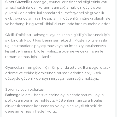
Siber Güvenlik
: Bahsegel, oyuncuların finansal bilgilerinin kötü
amaçlı saldırılardan korunmasını sağlamak için güçlü siber
güvenlik önlemleri kullanmaktadır. Profesyonel bir güvenlik
ekibi, oyuncularımızın hesaplarının güvenliğini sürekli olarak izler
ve herhangi bir güvenlik ihlali durumunda hızla müdahale eder.
Gizlilik Politikası
: Bahsegel, oyuncularının gizliliğini korumak için
sıkı bir gizlilik politikası benimsemektedir. Müşteri bilgileri asla
üçüncü taraflarla paylaşılmaz veya satılmaz. Oyuncularımızın
kişisel ve finansal bilgileri yalnızca ödeme ve çekim işlemlerinin
tamamlanması için kullanılır.
Oyuncularımızın güvenliğini ön planda tutarak, Bahsegel olarak
ödeme ve çekim işlemlerinde müşterilerimizin en yüksek
düzeyde güvenlik deneyimini yaşamasını sağlamaktayız.
Sorumlu oyun politikası
Bahsegel
olarak, bahis ve casino oyunlarında sorumlu oyun
politikasını benimsemekteyiz. Müşterilerimizin zararlı bahis
alışkanlıklarından korunmasını ve oyunları keyifli bir şekilde
deneyimlemesini hedefliyoruz.