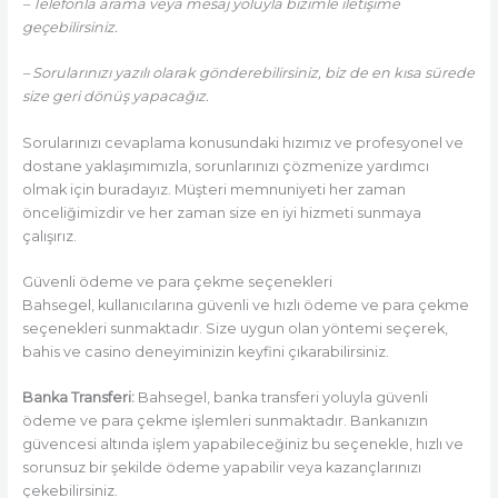
– Telefonla arama veya mesaj yoluyla bizimle iletişime
geçebilirsiniz.
– Sorularınızı yazılı olarak gönderebilirsiniz, biz de en kısa sürede
size geri dönüş yapacağız.
Sorularınızı cevaplama konusundaki hızımız ve profesyonel ve
dostane yaklaşımımızla, sorunlarınızı çözmenize yardımcı
olmak için buradayız. Müşteri memnuniyeti her zaman
önceliğimizdir ve her zaman size en iyi hizmeti sunmaya
çalışırız.
Güvenli ödeme ve para çekme seçenekleri
Bahsegel, kullanıcılarına güvenli ve hızlı ödeme ve para çekme
seçenekleri sunmaktadır. Size uygun olan yöntemi seçerek,
bahis ve casino deneyiminizin keyfini çıkarabilirsiniz.
Banka Transferi:
Bahsegel, banka transferi yoluyla güvenli
ödeme ve para çekme işlemleri sunmaktadır. Bankanızın
güvencesi altında işlem yapabileceğiniz bu seçenekle, hızlı ve
sorunsuz bir şekilde ödeme yapabilir veya kazançlarınızı
çekebilirsiniz.