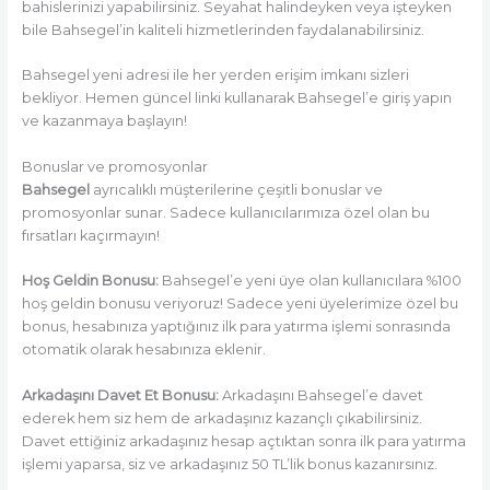
bahislerinizi yapabilirsiniz. Seyahat halindeyken veya işteyken
bile Bahsegel’in kaliteli hizmetlerinden faydalanabilirsiniz.
Bahsegel yeni adresi ile her yerden erişim imkanı sizleri
bekliyor. Hemen güncel linki kullanarak Bahsegel’e giriş yapın
ve kazanmaya başlayın!
Bonuslar ve promosyonlar
Bahsegel
ayrıcalıklı müşterilerine çeşitli bonuslar ve
promosyonlar sunar. Sadece kullanıcılarımıza özel olan bu
fırsatları kaçırmayın!
Hoş Geldin Bonusu:
Bahsegel’e yeni üye olan kullanıcılara %100
hoş geldin bonusu veriyoruz! Sadece yeni üyelerimize özel bu
bonus, hesabınıza yaptığınız ilk para yatırma işlemi sonrasında
otomatik olarak hesabınıza eklenir.
Arkadaşını Davet Et Bonusu:
Arkadaşını Bahsegel’e davet
ederek hem siz hem de arkadaşınız kazançlı çıkabilirsiniz.
Davet ettiğiniz arkadaşınız hesap açtıktan sonra ilk para yatırma
işlemi yaparsa, siz ve arkadaşınız 50 TL’lik bonus kazanırsınız.