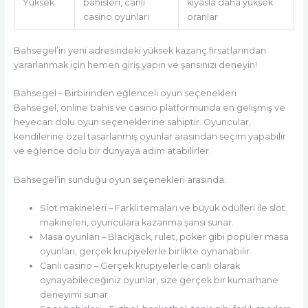
Yüksek
bahisleri, canlı
kıyasla daha yüksek
casino oyunları
oranlar
Bahsegel’in yeni adresindeki yüksek kazanç fırsatlarından
yararlanmak için hemen giriş yapın ve şansınızı deneyin!
Bahsegel – Birbirinden eğlenceli oyun seçenekleri
Bahsegel, online bahis ve casino platformunda en gelişmiş ve
heyecan dolu oyun seçeneklerine sahiptir. Oyuncular,
kendilerine özel tasarlanmış oyunlar arasından seçim yapabilir
ve eğlence dolu bir dünyaya adım atabilirler.
Bahsegel’in sunduğu oyun seçenekleri arasında:
Slot makineleri – Farklı temaları ve büyük ödülleri ile slot
makineleri, oyunculara kazanma şansı sunar.
Masa oyunları – Blackjack, rulet, poker gibi popüler masa
oyunları, gerçek krupiyelerle birlikte oynanabilir.
Canlı casino – Gerçek krupiyelerle canlı olarak
oynayabileceğiniz oyunlar, size gerçek bir kumarhane
deneyimi sunar.