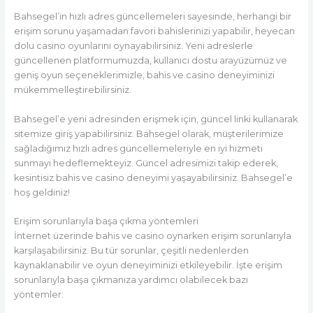
Bahsegel’in hızlı adres güncellemeleri sayesinde, herhangi bir
erişim sorunu yaşamadan favori bahislerinizi yapabilir, heyecan
dolu casino oyunlarını oynayabilirsiniz. Yeni adreslerle
güncellenen platformumuzda, kullanıcı dostu arayüzümüz ve
geniş oyun seçeneklerimizle, bahis ve casino deneyiminizi
mükemmelleştirebilirsiniz.
Bahsegel’e yeni adresinden erişmek için, güncel linki kullanarak
sitemize giriş yapabilirsiniz. Bahsegel olarak, müşterilerimize
sağladığımız hızlı adres güncellemeleriyle en iyi hizmeti
sunmayı hedeflemekteyiz. Güncel adresimizi takip ederek,
kesintisiz bahis ve casino deneyimi yaşayabilirsiniz. Bahsegel’e
hoş geldiniz!
Erişim sorunlarıyla başa çıkma yöntemleri
İnternet üzerinde bahis ve casino oynarken erişim sorunlarıyla
karşılaşabilirsiniz. Bu tür sorunlar, çeşitli nedenlerden
kaynaklanabilir ve oyun deneyiminizi etkileyebilir. İşte erişim
sorunlarıyla başa çıkmanıza yardımcı olabilecek bazı
yöntemler: