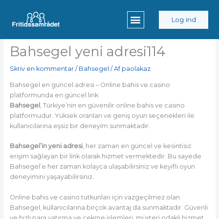
Gå
til
Log ind
indholdet
Bahsegel yeni adresi114
Skriv en kommentar
/
Bahsegel
/ Af
paolakaz
Bahsegel en güncel adresi – Online bahis ve casino
platformunda en güncel link
Bahsegel
, Türkiye’nin en güvenilir online bahis ve casino
platformudur. Yüksek oranları ve geniş oyun seçenekleri ile
kullanıcılarına eşsiz bir deneyim sunmaktadır.
Bahsegel’in yeni adresi
, her zaman en güncel ve kesintisiz
erişim sağlayan bir link olarak hizmet vermektedir. Bu sayede
Bahsegel’e her zaman kolayca ulaşabilirsiniz ve keyifli oyun
deneyimini yaşayabilirsiniz.
Online bahis ve casino tutkunları için vazgeçilmez olan
Bahsegel, kullanıcılarına birçok avantaj da sunmaktadır. Güvenli
ve hızlı para yatırma ve çekme işlemleri, müşteri odaklı hizmet