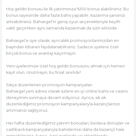
Hoş geldin bonusu ile ilk yatırımınıza %100 bonus alabilirsiniz. Bu
bonus sayesinde daha fazla bahis yapabilir, kazanma şansınızı
artırabilirsiniz. Bahsegel’in geniş oyun seçenekleriyle keyifli
vakit geçirirken aynı zamanda kazanmak da sizin elinizde.
Bahsegel’e üye olarak, ayrıcalıklı promosyonlarımızdan en
başından itibaren faydalanabilirsiniz. Sadece üyelere özel
birçok bonus ve avantajı kaçırmayın.
Yeni üyelerimize özel hoş geldin bonusunu almak için hemen
kayıt olun. Unutmayın, bu fırsat sınırlıdır!
Sıkça düzenlenen promosyon kampanyaları
Bahsegel yeni adresi olarak sizlere en iyi online bahis ve casino
deneyimini sunmaya devam ediyoruz. Ayrıca, sık sık
düzenlediğimiz promosyon kampanyalarıyla kazançlarınızı
artırmanızı sağlıyoruz.
Her hafta düzenlediğimiz yatırım bonusları, bedava dönüşler ve
cashback kampanyalarıyla bahislerinizi daha da kazançlı hale
getirebilirsiniz. Ayrıca, özel günlerde ve etkinliklerde