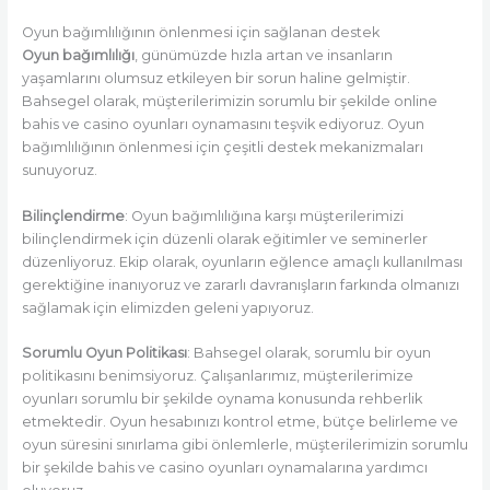
Oyun bağımlılığının önlenmesi için sağlanan destek
Oyun bağımlılığı
, günümüzde hızla artan ve insanların
yaşamlarını olumsuz etkileyen bir sorun haline gelmiştir.
Bahsegel olarak, müşterilerimizin sorumlu bir şekilde online
bahis ve casino oyunları oynamasını teşvik ediyoruz. Oyun
bağımlılığının önlenmesi için çeşitli destek mekanizmaları
sunuyoruz.
Bilinçlendirme
: Oyun bağımlılığına karşı müşterilerimizi
bilinçlendirmek için düzenli olarak eğitimler ve seminerler
düzenliyoruz. Ekip olarak, oyunların eğlence amaçlı kullanılması
gerektiğine inanıyoruz ve zararlı davranışların farkında olmanızı
sağlamak için elimizden geleni yapıyoruz.
Sorumlu Oyun Politikası
: Bahsegel olarak, sorumlu bir oyun
politikasını benimsiyoruz. Çalışanlarımız, müşterilerimize
oyunları sorumlu bir şekilde oynama konusunda rehberlik
etmektedir. Oyun hesabınızı kontrol etme, bütçe belirleme ve
oyun süresini sınırlama gibi önlemlerle, müşterilerimizin sorumlu
bir şekilde bahis ve casino oyunları oynamalarına yardımcı