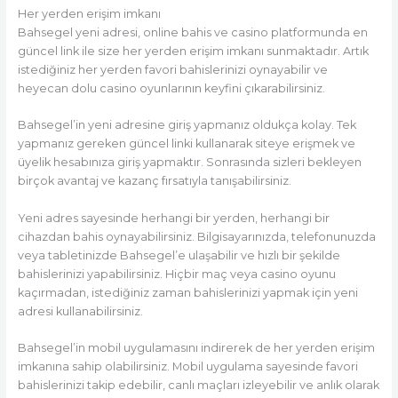
Her yerden erişim imkanı
Bahsegel yeni adresi, online bahis ve casino platformunda en
güncel link ile size her yerden erişim imkanı sunmaktadır. Artık
istediğiniz her yerden favori bahislerinizi oynayabilir ve
heyecan dolu casino oyunlarının keyfini çıkarabilirsiniz.
Bahsegel’in yeni adresine giriş yapmanız oldukça kolay. Tek
yapmanız gereken güncel linki kullanarak siteye erişmek ve
üyelik hesabınıza giriş yapmaktır. Sonrasında sizleri bekleyen
birçok avantaj ve kazanç fırsatıyla tanışabilirsiniz.
Yeni adres sayesinde herhangi bir yerden, herhangi bir
cihazdan bahis oynayabilirsiniz. Bilgisayarınızda, telefonunuzda
veya tabletinizde Bahsegel’e ulaşabilir ve hızlı bir şekilde
bahislerinizi yapabilirsiniz. Hiçbir maç veya casino oyunu
kaçırmadan, istediğiniz zaman bahislerinizi yapmak için yeni
adresi kullanabilirsiniz.
Bahsegel’in mobil uygulamasını indirerek de her yerden erişim
imkanına sahip olabilirsiniz. Mobil uygulama sayesinde favori
bahislerinizi takip edebilir, canlı maçları izleyebilir ve anlık olarak