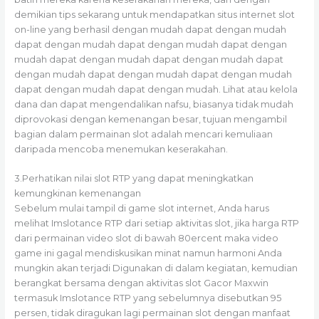
demikian tips sekarang untuk mendapatkan situs internet slot
on-line yang berhasil dengan mudah dapat dengan mudah
dapat dengan mudah dapat dengan mudah dapat dengan
mudah dapat dengan mudah dapat dengan mudah dapat
dengan mudah dapat dengan mudah dapat dengan mudah
dapat dengan mudah dapat dengan mudah. Lihat atau kelola
dana dan dapat mengendalikan nafsu, biasanya tidak mudah
diprovokasi dengan kemenangan besar, tujuan mengambil
bagian dalam permainan slot adalah mencari kemuliaan
daripada mencoba menemukan keserakahan.
3.Perhatikan nilai slot RTP yang dapat meningkatkan
kemungkinan kemenangan
Sebelum mulai tampil di game slot internet, Anda harus
melihat Imslotance RTP dari setiap aktivitas slot, jika harga RTP
dari permainan video slot di bawah 80ercent maka video
game ini gagal mendiskusikan minat namun harmoni Anda
mungkin akan terjadi Digunakan di dalam kegiatan, kemudian
berangkat bersama dengan aktivitas slot Gacor Maxwin
termasuk Imslotance RTP yang sebelumnya disebutkan 95
persen, tidak diragukan lagi permainan slot dengan manfaat