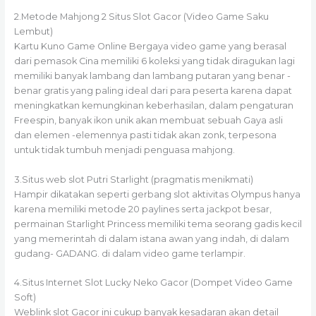
2.Metode Mahjong 2 Situs Slot Gacor (Video Game Saku
Lembut)
Kartu Kuno Game Online Bergaya video game yang berasal
dari pemasok Cina memiliki 6 koleksi yang tidak diragukan lagi
memiliki banyak lambang dan lambang putaran yang benar -
benar gratis yang paling ideal dari para peserta karena dapat
meningkatkan kemungkinan keberhasilan, dalam pengaturan
Freespin, banyak ikon unik akan membuat sebuah Gaya asli
dan elemen -elemennya pasti tidak akan zonk, terpesona
untuk tidak tumbuh menjadi penguasa mahjong.
3.Situs web slot Putri Starlight (pragmatis menikmati)
Hampir dikatakan seperti gerbang slot aktivitas Olympus hanya
karena memiliki metode 20 paylines serta jackpot besar,
permainan Starlight Princess memiliki tema seorang gadis kecil
yang memerintah di dalam istana awan yang indah, di dalam
gudang- GADANG. di dalam video game terlampir.
4.Situs Internet Slot Lucky Neko Gacor (Dompet Video Game
Soft)
Weblink slot Gacor ini cukup banyak kesadaran akan detail