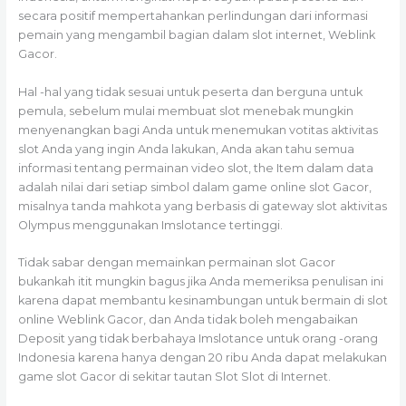
secara positif mempertahankan perlindungan dari informasi
pemain yang mengambil bagian dalam slot internet, Weblink
Gacor.
Hal -hal yang tidak sesuai untuk peserta dan berguna untuk
pemula, sebelum mulai membuat slot menebak mungkin
menyenangkan bagi Anda untuk menemukan votitas aktivitas
slot Anda yang ingin Anda lakukan, Anda akan tahu semua
informasi tentang permainan video slot, the Item dalam data
adalah nilai dari setiap simbol dalam game online slot Gacor,
misalnya tanda mahkota yang berbasis di gateway slot aktivitas
Olympus menggunakan Imslotance tertinggi.
Tidak sabar dengan memainkan permainan slot Gacor
bukankah itit mungkin bagus jika Anda memeriksa penulisan ini
karena dapat membantu kesinambungan untuk bermain di slot
online Weblink Gacor, dan Anda tidak boleh mengabaikan
Deposit yang tidak berbahaya Imslotance untuk orang -orang
Indonesia karena hanya dengan 20 ribu Anda dapat melakukan
game slot Gacor di sekitar tautan Slot Slot di Internet.