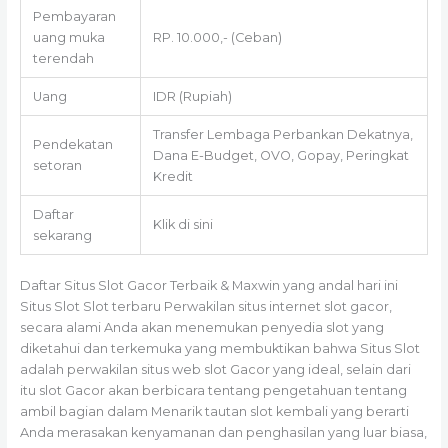
Pembayaran
uang muka
RP. 10.000,- (Ceban)
terendah
Uang
IDR (Rupiah)
Transfer Lembaga Perbankan Dekatnya,
Pendekatan
Dana E-Budget, OVO, Gopay, Peringkat
setoran
Kredit
Daftar
Klik di sini
sekarang
Daftar Situs Slot Gacor Terbaik & Maxwin yang andal hari ini
Situs Slot Slot terbaru Perwakilan situs internet slot gacor,
secara alami Anda akan menemukan penyedia slot yang
diketahui dan terkemuka yang membuktikan bahwa Situs Slot
adalah perwakilan situs web slot Gacor yang ideal, selain dari
itu slot Gacor akan berbicara tentang pengetahuan tentang
ambil bagian dalam Menarik tautan slot kembali yang berarti
Anda merasakan kenyamanan dan penghasilan yang luar biasa,