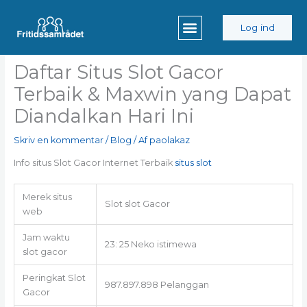
Gå
til
Log ind
indholdet
Daftar Situs Slot Gacor
Terbaik & Maxwin yang Dapat
Diandalkan Hari Ini
Skriv en kommentar
/
Blog
/ Af
paolakaz
Info situs Slot Gacor Internet Terbaik
situs slot
Merek situs
Slot slot Gacor
web
Jam waktu
23: 25 Neko istimewa
slot gacor
Peringkat Slot
987.897.898 Pelanggan
Gacor