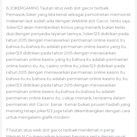
6.JOKERGAMING Tautan situs web slot gacor terbaik
Pemasok Joker yang kita kenal sebagai pemotretan memotret
makanan laut sudah ada dengan Weblink slot Gacor, tentu saja,
Joker123 akan memberikan bonus yang menarik bukan kelas
dua dengan penyedia layanan lainnya, Joker123 didirikan pada
tahun 2015 dengan menawarkan permainan online kasino itu
bahwa itu bahwa itu adalah permainan online kasino yang itu,
joker123 didirikan pada tahun 2015 dengan menawarkan
permainan online kasino yang itu bahwa itu adalah permainan
online kasino itu, itu, casino online itu, joker123 didirikan pada
tahun 2015 dengan menawarkan permainan online kasino itu
bahwa itu itu bahwa itu adalah permainan online kasino itu, itu,
joker123 didirikan pada tahun 2015 dengan menawarkan
permainan online kasino itu bahwa itu bahwa itu adalah
permainan online kasino itu, cukup menarik, terutama dalam
permainan slot Gacor, benar -benar bukan jurusan hadiah yang
menang tetapi joker123 juga telah dikembangkan dengan cara
untuk mengalami grafik modern.
7.Tautan situs web slot gacor terbaik menikmati n pergi
Nikmati N Go menyajikan konsep bergaya serta desain visual