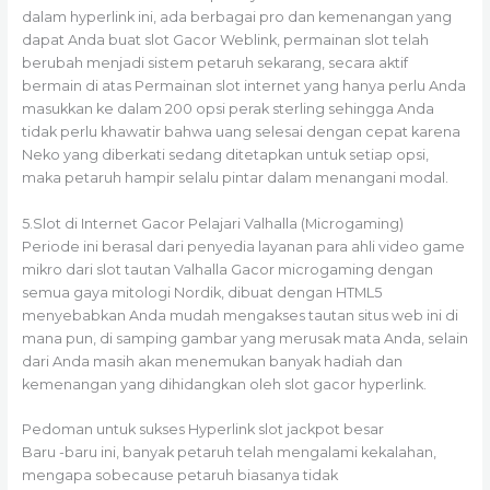
dalam hyperlink ini, ada berbagai pro dan kemenangan yang
dapat Anda buat slot Gacor Weblink, permainan slot telah
berubah menjadi sistem petaruh sekarang, secara aktif
bermain di atas Permainan slot internet yang hanya perlu Anda
masukkan ke dalam 200 opsi perak sterling sehingga Anda
tidak perlu khawatir bahwa uang selesai dengan cepat karena
Neko yang diberkati sedang ditetapkan untuk setiap opsi,
maka petaruh hampir selalu pintar dalam menangani modal.
5.Slot di Internet Gacor Pelajari Valhalla (Microgaming)
Periode ini berasal dari penyedia layanan para ahli video game
mikro dari slot tautan Valhalla Gacor microgaming dengan
semua gaya mitologi Nordik, dibuat dengan HTML5
menyebabkan Anda mudah mengakses tautan situs web ini di
mana pun, di samping gambar yang merusak mata Anda, selain
dari Anda masih akan menemukan banyak hadiah dan
kemenangan yang dihidangkan oleh slot gacor hyperlink.
Pedoman untuk sukses Hyperlink slot jackpot besar
Baru -baru ini, banyak petaruh telah mengalami kekalahan,
mengapa sobecause petaruh biasanya tidak