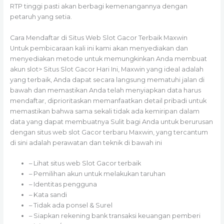
RTP tinggi pasti akan berbagi kemenangannya dengan
petaruh yang setia.
Cara Mendaftar di Situs Web Slot Gacor Terbaik Maxwin
Untuk pembicaraan kali ini kami akan menyediakan dan
menyediakan metode untuk memungkinkan Anda membuat
akun slot> Situs Slot Gacor Hari Ini, Maxwin yang ideal adalah
yang terbaik, Anda dapat secara langsung mematuhi jalan di
bawah dan memastikan Anda telah menyiapkan data harus
mendaftar, diprioritaskan memanfaatkan detail pribadi untuk
memastikan bahwa sama sekali tidak ada kemiripan dalam
data yang dapat membuatnya Sulit bagi Anda untuk berurusan
dengan situs web slot Gacor terbaru Maxwin, yang tercantum
di sini adalah perawatan dan teknik di bawah ini
– Lihat situs web Slot Gacor terbaik
– Pemilihan akun untuk melakukan taruhan
– Identitas pengguna
– Kata sandi
– Tidak ada ponsel & Surel
– Siapkan rekening bank transaksi keuangan pemberi