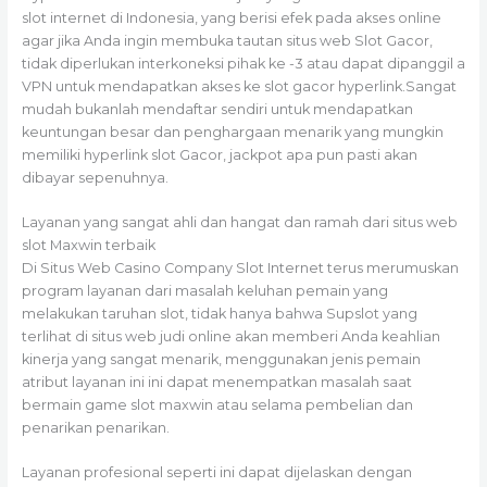
slot internet di Indonesia, yang berisi efek pada akses online
agar jika Anda ingin membuka tautan situs web Slot Gacor,
tidak diperlukan interkoneksi pihak ke -3 atau dapat dipanggil a
VPN untuk mendapatkan akses ke slot gacor hyperlink.Sangat
mudah bukanlah mendaftar sendiri untuk mendapatkan
keuntungan besar dan penghargaan menarik yang mungkin
memiliki hyperlink slot Gacor, jackpot apa pun pasti akan
dibayar sepenuhnya.
Layanan yang sangat ahli dan hangat dan ramah dari situs web
slot Maxwin terbaik
Di Situs Web Casino Company Slot Internet terus merumuskan
program layanan dari masalah keluhan pemain yang
melakukan taruhan slot, tidak hanya bahwa Supslot yang
terlihat di situs web judi online akan memberi Anda keahlian
kinerja yang sangat menarik, menggunakan jenis pemain
atribut layanan ini ini dapat menempatkan masalah saat
bermain game slot maxwin atau selama pembelian dan
penarikan penarikan.
Layanan profesional seperti ini dapat dijelaskan dengan