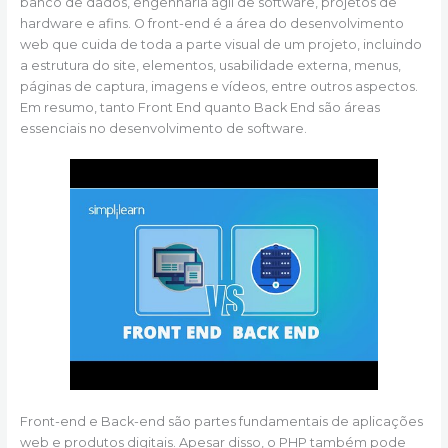
banco de dados, engenharia ágil de software, projetos de
hardware e afins. O front-end é a área do desenvolvimento
web que cuida de toda a parte visual de um projeto, incluindo
a estrutura do site, elementos, usabilidade externa, menus,
páginas de captura, imagens e vídeos, entre outros aspectos.
Em resumo, tanto Front End quanto Back End são áreas
essenciais no desenvolvimento de software.
Front-end e Back-end são partes fundamentais de aplicações
web e produtos digitais. Apesar disso, o PHP também pode