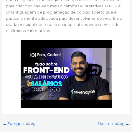
para criar páginas web mais dinâmicas e interativas. O PHP é
uma linguagem de programação de código aberto que é
particularmente adequada para desenvolvimento web. Ela é
usada principalmente para criar aplicativos web server-side
dinâmicos e interativos.
←
Forrige Indlæg
Næste Indlæg
→