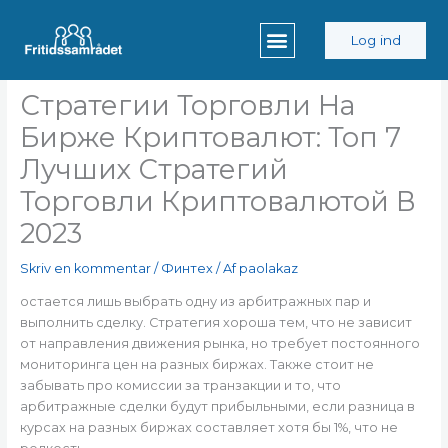
Gå
til
Log ind
indholdet
Стратегии Торговли На
Бирже Криптовалют: Топ 7
Лучших Стратегий
Торговли Криптовалютой В
2023
Skriv en kommentar
/
Финтех
/ Af
paolakaz
остается лишь выбрать одну из арбитражных пар и
выполнить сделку. Стратегия хороша тем, что не зависит
от направления движения рынка, но требует постоянного
мониторинга цен на разных биржах. Также стоит не
забывать про комиссии за транзакции и то, что
арбитражные сделки будут прибыльными, если разница в
курсах на разных биржах составляет хотя бы 1%, что не