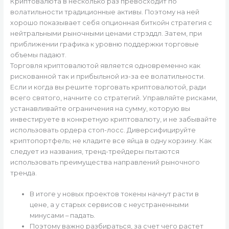
Криптовалюта в несколько раз превосходит по
волатильности традиционные активы. Поэтому на ней
хорошо показывает себя опционная биткойн стратегия с
нейтральными рыночными ценами стрэддл. Затем, при
приближении графика к уровню поддержки торговые
объемы падают.
Торговля криптовалютой является одновременно как
рискованной так и прибыльной из-за ее волатильности.
Если и когда вы решите торговать криптовалютой, ради
всего святого, начните со стратегий. Управляйте рисками,
устанавливайте ограничения на сумму, которую вы
инвестируете в конкретную криптовалюту, и не забывайте
использовать ордера стоп-лосс. Диверсифицируйте
криптопортфель; не кладите все яйца в одну корзину. Как
следует из названия, тренд-трейдеры пытаются
использовать преимущества направлений рыночного
тренда.
В итоге у новых проектов токены начнут расти в
цене, а у старых сервисов с неустраненными
минусами – падать.
Поэтому важно разбираться, за счет чего растет