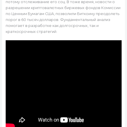
потому отслеживание его соц. В тоже время, новости о
разрешении криптовалютных биржевых фондов Комиссии
по Ценным Бумагам США, позволили Биткоину преодолеть
порог в 60 тысяч долларов. Фундаментальный анализ
помогает в разработке как долгосрочных, так и
краткосрочных стратегий.