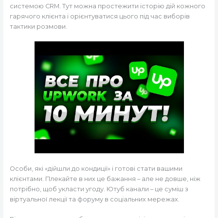
системою CRM. Тут можна простежити історію дій кожного
гарячого клієнта і орієнтуватися цього під час виборів
тактики розмови.
Особи, які «дійшли до кондиції» і готові стати вашими
клієнтами. Плекайте в них це бажання – але не довше, ніж
потрібно, щоб укласти угоду. Ютуб канали – це суміш з
віртуальної лекції та форуму в соціальних мережах.