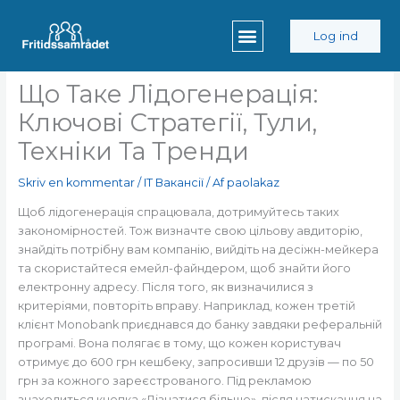
Gå
til
Log ind
indholdet
Що Таке Лідогенерація:
Ключові Стратегії, Тули,
Техніки Та Тренди
Skriv en kommentar
/
IT Вакансії
/ Af
paolakaz
Щоб лідогенерація спрацювала, дотримуйтесь таких
закономірностей. Тож визначте свою цільову авдиторію,
знайдіть потрібну вам компанію, вийдіть на десіжн-мейкера
та скористайтеся емейл-файндером, щоб знайти його
електронну адресу. Після того, як визначилися з
критеріями, повторіть вправу. Наприклад, кожен третій
клієнт Monobank приєднався до банку завдяки реферальній
програмі. Вона полягає в тому, що кожен користувач
отримує до 600 грн кешбеку, запросивши 12 друзів — по 50
грн за кожного зареєстрованого. Під рекламою
знаходиться кнопка «Дізнатися більше», після натискання на