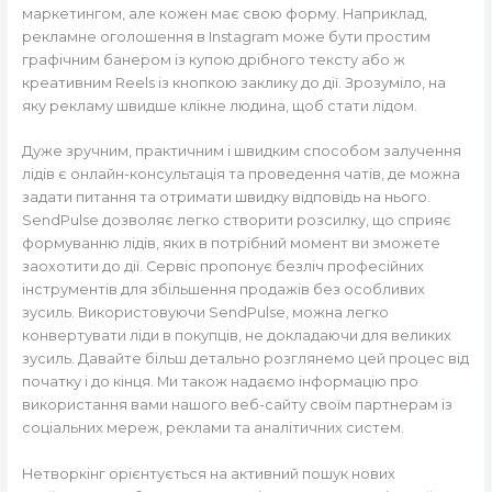
маркетингом, але кожен має свою форму. Наприклад,
рекламне оголошення в Instagram може бути простим
графічним банером із купою дрібного тексту або ж
креативним Reels із кнопкою заклику до дії. Зрозуміло, на
яку рекламу швидше клікне людина, щоб стати лідом.
Дуже зручним, практичним і швидким способом залучення
лідів є онлайн-консультація та проведення чатів, де можна
задати питання та отримати швидку відповідь на нього.
SendPulse дозволяє легко створити розсилку, що сприяє
формуванню лідів, яких в потрібний момент ви зможете
заохотити до дії. Сервіс пропонує безліч професійних
інструментів для збільшення продажів без особливих
зусиль. Використовуючи SendPulse, можна легко
конвертувати ліди в покупців, не докладаючи для великих
зусиль. Давайте більш детально розглянемо цей процес від
початку і до кінця. Ми також надаємо інформацію про
використання вами нашого веб-сайту своїм партнерам із
соціальних мереж, реклами та аналітичних систем.
Нетворкінг орієнтується на активний пошук нових