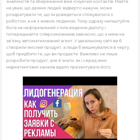
знайомств та збереження вже існуючих контактів. Майте
на увазі, що деяких людей, відверто кажучи, може
роздратувати те, що їм доведеться спілкуватися з
роботом, а не з живою людиною. Тому одразу налаштуйте
бота на неформальний стиль ведення діалогу і
попереджайте співрозмовників завчасно, що з ними на
зв’язку автоматизований агент. У ідеальному світі ви б
створили якісний продукт, а люди б вишикувалися в чергу,
щоб придбати те, що ви продаєте. Важливо не лише
розробити продукт, але й знати, як і серед яких
маркетингових каналів вдало презентувати його.