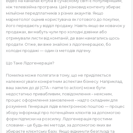
Відео на каналах ютуба в сучасному світі є популярнішим,
ніж телевізійна програма. Цей різновид контенту збирає
мільйони передплатників з різних акаунтів. Якщо
маркетолог оцінив користувача як готового до покупки,
його передають у відділ продажу. Навіть якщо ви новачок у
продажах, ви мабуть чули про холодні дзвінки або
отримували листи від компаній, де вам намагались щось
продати. Отже, ви вже знайомі з лідогенерацією, бо
холодні продажі — один із методів лідгену.
Що Таке Лідогенерація?
Помилка може полягати в тому, що не приділяється
належної уваги конкретним аспектам бізнесу. Наприклад,
ваш заклик до дії (CTA – name to action) може бути
недостатньо привабливим, повідомлення – неясним,
процес оформлення замовлення – надто складним для
розуміння. Генерація лідів електронною поштою — процес
збору інформації про потенційних клієнтів за допомогою
форм підписки на розсилку. Лідогенерація простими
словами – це будь-які методи, за допомогою яких ви
збираєте клієнтську базу. Якщо відкинути безглузді та