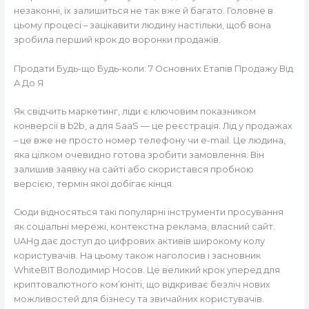
незаконні, їх залишиться не так вже й багато. Головне в
цьому процесі – зацікавити людину настільки, щоб вона
зробила перший крок до воронки продажів.
Продати Будь-що Будь-коли: 7 Основних Етапів Продажу Від
А До Я
Як свідчить маркетинг, ліди є ключовим показником
конверсії в b2b, а для SaaS — це реєстрація. Лід у продажах
– це вже не просто номер телефону чи e-mail. Це людина,
яка цілком очевидно готова зробити замовлення. Він
залишив заявку на сайті або скористався пробною
версією, термін якої добігає кінця.
Сюди відносяться такі популярні інструменти просування
як соціальні мережі, контекстна реклама, власний сайт.
UAHg дає доступ до цифрових активів широкому колу
користувачів. На цьому також наголосив і засновник
WhiteBIT Володимир Носов. Це великий крок уперед для
криптовалютного ком’юніті, що відкриває безліч нових
можливостей для бізнесу та звичайних користувачів.