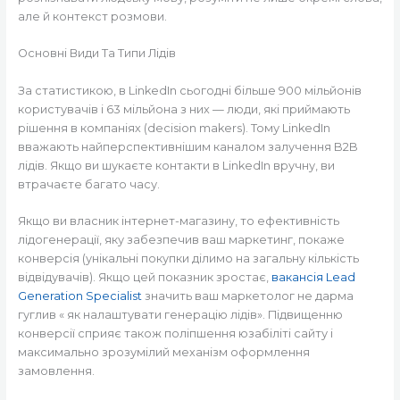
але й контекст розмови.
Основні Види Та Типи Лідів
За статистикою, в LinkedIn сьогодні більше 900 мільйонів
користувачів і 63 мільйона з них — люди, які приймають
рішення в компаніях (decision makers). Тому LinkedIn
вважають найперспективнішим каналом залучення B2B
лідів. Якщо ви шукаєте контакти в LinkedIn вручну, ви
втрачаєте багато часу.
Якщо ви власник інтернет-магазину, то ефективність
лідогенерації, яку забезпечив ваш маркетинг, покаже
конверсія (унікальні покупки ділимо на загальну кількість
відвідувачів). Якщо цей показник зростає,
вакансія Lead
Generation Specialist
значить ваш маркетолог не дарма
гуглив « як налаштувати генерацію лідів». Підвищенню
конверсії сприяє також поліпшення юзабіліті сайту і
максимально зрозумілий механізм оформлення
замовлення.