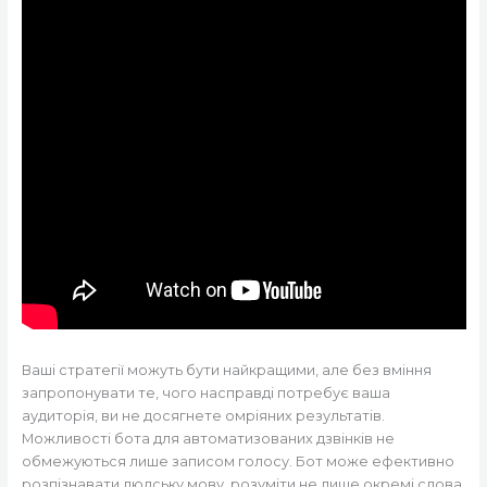
Ваші стратегії можуть бути найкращими, але без вміння
запропонувати те, чого насправді потребує ваша
аудиторія, ви не досягнете омріяних результатів.
Можливості бота для автоматизованих дзвінків не
обмежуються лише записом голосу. Бот може ефективно
розпізнавати людську мову, розуміти не лише окремі слова,