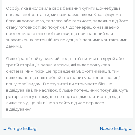
Особу, яка висловила своє бажання купити що-небудь і
надала свої контакти, ми називаємо лідом. Кваліфікуємо
його як холодного, теплого або гарячого, залежно від його
стану готовності до покупки. Лідогенерацію називаємо
процес маркетингової тактики, що призначений для
знаходження потенційних покупців із певними контактними
даними.
Якщо “ранг” сайту низький, тоді він з’явиться на другій або
третій сторінці з результатами, які видає пошукова
система. Чим якісніше проведена SEO-оптимізація, тим
вище шанс, що ваш вебсайт потрапить на топові позиції
пошукової видачі. В результаті ви отримаєте більше
відвідувачів і, як наслідок, більше потенційних покупців. Суть
ретаргетингу в тому, що не варто відмовлятися від ліда
лише тому, що він пішов з сайту під час першого
відвідування.
←
Forrige Indlæg
Næste Indlæg
→