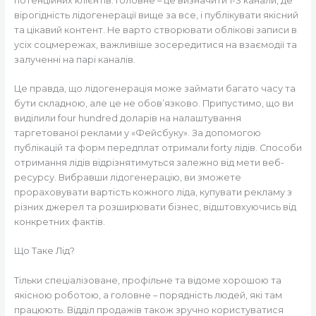
потенційних клієнтів. Головне – це визначити 1-3 канали, де
вірогідність лідогенерації вище за все, і публікувати якісний
та цікавий контент. Не варто створювати облікові записи в
усіх соцмережах, важливіше зосередитися на взаємодії та
залученні на парі каналів.
Це правда, що лідогенерація може займати багато часу та
бути складною, але це не обов’язково. Припустимо, що ви
виділили four hundred доларів на налаштування
таргетованої реклами у «Фейсбуку». За допомогою
публікацій та форм передплат отримали forty лідів. Способи
отримання лідів відрізнятимуться залежно від мети веб-
ресурсу. Вибравши лідогенерацію, ви зможете
прораховувати вартість кожного ліда, купувати рекламу з
різних джерел та розширювати бізнес, відштовхуючись від
конкретних фактів.
Що Таке Лід?
Тільки спеціалізоване, профільне та відоме хорошою та
якісною роботою, а головне – порядність людей, які там
працюють. Відділ продажів також зручно користуватися