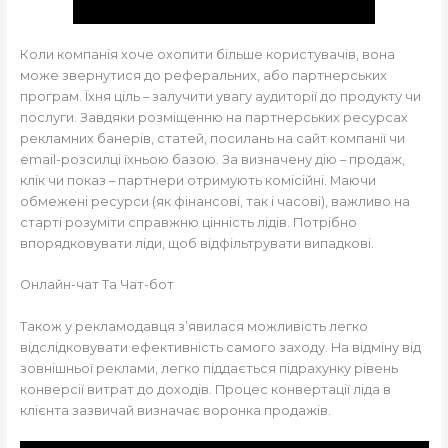
Коли компанія хоче охопити більше користувачів, вона
може звернутися до реферальних, або партнерських
програм. Їхня ціль – залучити увагу аудиторії до продукту чи
послуги. Завдяки розміщенню на партнерських ресурсах
рекламних банерів, статей, посилань на сайт компанії чи
email-розсилці їхньою базою. За визначену дію – продаж,
клік чи показ – партнери отримують комісійні. Маючи
обмежені ресурси (як фінансові, так і часові), важливо на
старті розуміти справжню цінність лідів. Потрібно
впорядковувати ліди, щоб відфільтрувати випадкові.
Онлайн-чат Та Чат-бот
Також у рекламодавця з’явилася можливість легко
відслідковувати ефективність самого заходу. На відміну від
зовнішньої реклами, легко піддається підрахунку рівень
конверсії витрат до доходів. Процес конвертації ліда в
клієнта зазвичай визначає воронка продажів.