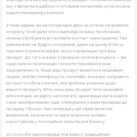
яку з’являється шаблон з готовими питаннями, котрі можна
задати менеджеру компанії.
З тими лідами, які на попередніх двох не етапах не виявили
інтересу та не дали чіткої відповіді на вашу пропозицію,
можна спробувати встановити контакт через дзвінки. Такі
дзвінки вже не будуть холодними, адже на цьому етапі ці
ліди вже отримали від вас якусь інформацію про ваш
продукт. До того ж в вас є привід їм зателефонувати — ви
надіслали їм пропозицію і можете перевірити їхню
зацікавленність. Якщо ваш продукт виявиться нецікавим
людині, якій ви телефонуєте, можливо, вона вас направить
до іншої особи в компанії, яка приймає рішення щодо
вашого продукту. Втім, якщо ваш продукт геть нецікавий
для компанії, не варто наполягати, адже ваша мета знайти
саме кваліфікованих лідів, спілкування з яким призведе до
продажу. Процес лідогенерації у цій сфері включає
виявлення, залучення та перетворення онлайн-
користувачів у потенційних клієнтів для бізнесу.
Усі способи лідогенерації пов’язані з традиційним