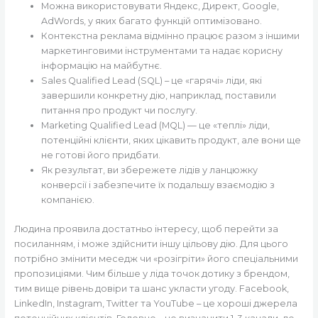
Можна використовувати Яндекс, Директ, Google,
AdWords, у яких багато функцій оптимізовано.
Контекстна реклама відмінно працює разом з іншими
маркетинговими інструментами та надає корисну
інформацію на майбутнє.
Sales Qualified Lead (SQL) – це «гарячі» ліди, які
завершили конкретну дію, наприклад, поставили
питання про продукт чи послугу.
Marketing Qualified Lead (MQL) — це «теплі» ліди,
потенційні клієнти, яких цікавить продукт, але вони ще
не готові його придбати.
Як результат, ви збережете лідів у ланцюжку
конверсії і забезпечите їх подальшу взаємодію з
компанією.
Людина проявила достатньо інтересу, щоб перейти за
посиланням, і може здійснити іншу цільову дію. Для цього
потрібно змінити меседж чи «розігріти» його спеціальними
пропозиціями. Чим більше у ліда точок дотику з брендом,
тим вище рівень довіри та шанс укласти угоду. Facebook,
LinkedIn, Instagram, Twitter та YouTube – це хороші джерела