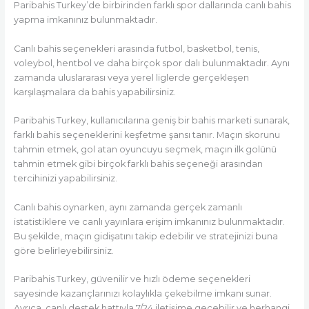
Paribahis Turkey’de birbirinden farklı spor dallarında canlı bahis
yapma imkanınız bulunmaktadır.
Canlı bahis seçenekleri arasında futbol, basketbol, tenis,
voleybol, hentbol ve daha birçok spor dalı bulunmaktadır. Aynı
zamanda uluslararası veya yerel liglerde gerçekleşen
karşılaşmalara da bahis yapabilirsiniz.
Paribahis Turkey, kullanıcılarına geniş bir bahis marketi sunarak,
farklı bahis seçeneklerini keşfetme şansı tanır. Maçın skorunu
tahmin etmek, gol atan oyuncuyu seçmek, maçın ilk golünü
tahmin etmek gibi birçok farklı bahis seçeneği arasından
tercihinizi yapabilirsiniz.
Canlı bahis oynarken, aynı zamanda gerçek zamanlı
istatistiklere ve canlı yayınlara erişim imkanınız bulunmaktadır.
Bu şekilde, maçın gidişatını takip edebilir ve stratejinizi buna
göre belirleyebilirsiniz.
Paribahis Turkey, güvenilir ve hızlı ödeme seçenekleri
sayesinde kazançlarınızı kolaylıkla çekebilme imkanı sunar.
Ayrıca, canlı destek hattıyla 7/24 iletişime geçebilir ve herhangi