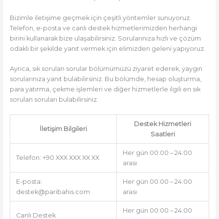
Bizimle iletişime geçmek için çeşitli yöntemler sunuyoruz.
Telefon, e-posta ve canlı destek hizmetlerimizden herhangi
birini kullanarak bize ulaşabilirsiniz. Sorularınıza hızlı ve çözüm
odaklı bir şekilde yanıt vermek için elimizden geleni yapıyoruz.
Ayrıca, sık sorulan sorular bölümümüzü ziyaret ederek, yaygın
sorularınıza yanıt bulabilirsiniz. Bu bölümde, hesap oluşturma,
para yatırma, çekme işlemleri ve diğer hizmetlerle ilgili en sık
sorulan soruları bulabilirsiniz.
Destek Hizmetleri
İletişim Bilgileri
Saatleri
Her gün 00:00 – 24:00
Telefon: +90 XXX XXX XX XX
arası
E-posta:
Her gün 00:00 – 24:00
destek@paribahis.com
arası
Her gün 00:00 – 24:00
Canlı Destek