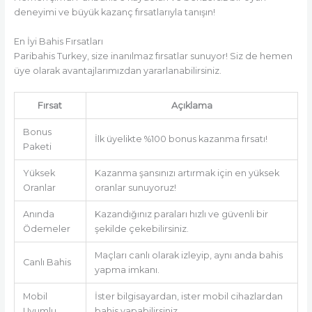
deneyimi ve büyük kazanç fırsatlarıyla tanışın!
En İyi Bahis Fırsatları
Paribahis Turkey, size inanılmaz fırsatlar sunuyor! Siz de hemen
üye olarak avantajlarımızdan yararlanabilirsiniz.
Fırsat
Açıklama
Bonus
İlk üyelikte %100 bonus kazanma fırsatı!
Paketi
Yüksek
Kazanma şansınızı artırmak için en yüksek
Oranlar
oranlar sunuyoruz!
Anında
Kazandığınız paraları hızlı ve güvenli bir
Ödemeler
şekilde çekebilirsiniz.
Maçları canlı olarak izleyip, aynı anda bahis
Canlı Bahis
yapma imkanı.
Mobil
İster bilgisayardan, ister mobil cihazlardan
Uyumlu
bahis yapabilirsiniz.