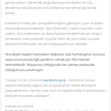
gerek yoktur. Sıkı kimlik doğrulama prosedürleri ve SSL
şifreleme teknolojisi ile tüm verileriniz tamamen güvende
tutulur.
Paribahis Turkey’de oynayabileceğiniz geniş bir oyun ve bahis
seçeneği bulunmaktadır. Spor bahisleri, casino oyunları, canlı
casino, slot makineleri ve daha fazlasını keşfetmek için doğru
yerdesiniz. Hem popüler oyunlar hem de yeni çıkan oyunlar,
deneyimli bahisçiler ve yeni başlayanlar için idealdir.
Tecrübeli müşteri hizmetleri ekibimiz, size herhangi bir sorunuz
veya sorununuzla ilgili yardımcı olmak için 7/24 hizmet
vermektedir. İhtiyacınız olduğunda her zaman yanınızda
olduğumuzu unutmayın.
Türkiye’nin En Güvenilir
paribahis giriş
– Paribahis Turkey
ailesine katılarak, eğlenceli ve kazançlı bir bahis deneyimi
yaşayabilirsiniz. Hemen üye olun ve hayalinizdeki büyük kazancı
elde etme şansını yakalayın!
Lisanslı ve Güvenli