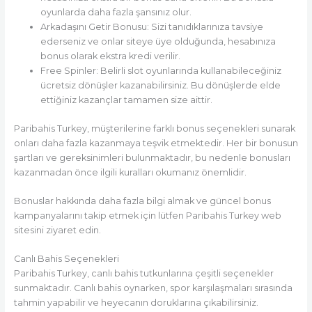
oyunlarda daha fazla şansınız olur.
Arkadaşını Getir Bonusu: Sizi tanıdıklarınıza tavsiye
ederseniz ve onlar siteye üye olduğunda, hesabınıza
bonus olarak ekstra kredi verilir.
Free Spinler: Belirli slot oyunlarında kullanabileceğiniz
ücretsiz dönüşler kazanabilirsiniz. Bu dönüşlerde elde
ettiğiniz kazançlar tamamen size aittir.
Paribahis Turkey, müşterilerine farklı bonus seçenekleri sunarak
onları daha fazla kazanmaya teşvik etmektedir. Her bir bonusun
şartları ve gereksinimleri bulunmaktadır, bu nedenle bonusları
kazanmadan önce ilgili kuralları okumanız önemlidir.
Bonuslar hakkında daha fazla bilgi almak ve güncel bonus
kampanyalarını takip etmek için lütfen Paribahis Turkey web
sitesini ziyaret edin.
Canlı Bahis Seçenekleri
Paribahis Turkey, canlı bahis tutkunlarına çeşitli seçenekler
sunmaktadır. Canlı bahis oynarken, spor karşılaşmaları sırasında
tahmin yapabilir ve heyecanın doruklarına çıkabilirsiniz.