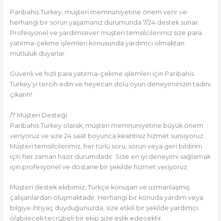
Paribahis Turkey, müşteri memnuniyetine önem verir ve
herhangi bir sorun yaşamanız durumunda 7/24 destek sunar.
Profesyonel ve yardımsever müşteri temsilcilerimiz size para
yatırma-çekme işlemleri konusunda yardımcı olmaktan
mutluluk duyarlar.
Güvenli ve hızlı para yatırma-çekme işlemleri için Paribahis
Turkey’yi tercih edin ve heyecan dolu oyun deneyiminizin tadını
çıkarın!
/7 Müşteri Desteği
Paribahis Turkey olarak, müşteri memnuniyetine büyük önem
veriyoruz ve size 24 saat boyunca kesintisiz hizmet sunuyoruz.
Müşteri temsilcilerimiz, her türlü soru, sorun veya geri bildirim
için her zaman hazır durumdadır. Size en iyi deneyimi sağlamak
için profesyonel ve dostane bir şekilde hizmet veriyoruz.
Müşteri destek ekibimiz, Türkçe konuşan ve uzmanlaşmış
çalışanlardan oluşmaktadır. Herhangi bir konuda yardım veya
bilgiye ihtiyaç duyduğunuzda, size etkili bir şekilde yardımcı
olabilecek tecrübeli bir ekip size eşlik edecektir.