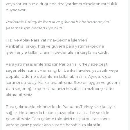
veya sorununuz olduğunda size yardımcı olmaktan mutluluk
duyacaktır.
Paribahis Turkey ile lisanslı ve güvenli bir bahis deneyimi
yaşamak için hemen üye olun!
Hızlı ve Kolay Para Yatırma-Çekme İşlemleri
Paribahis Turkey, hızlı ve güvenli para yatırma-çekme
işlemleriyle kullanıcılarının beklentilerini karşılamaktadır.
Para yatırma işlemleriniz için Paribahis Turkey size çeşitli
seçenekler sunar. Herhangi bir banka havalesi yapabilir veya
popüler ödeme sistemlerini kullanabilirsiniz. Ayrıca, kredi
kartınızı da kolaylıkla kullanabilirsiniz. Size en uygun ve güvenli
olan seçeneği seçerek, paranızı hesabınıza hızlı bir şekilde
aktarabilirsiniz.
Para çekme işlemlerinizde de Paribahis Turkey size kolaylık
sağlar. Hesabınızda biriken kazançlarınızı hızlı bir şekilde
çekebilirsiniz. Para çekme talebinizi oluşturduktan sonra,
kazandığınız paralar kısa sürede hesabınıza aktarılır.