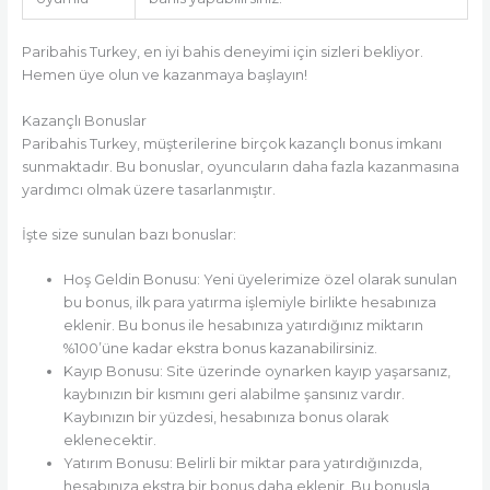
Paribahis Turkey, en iyi bahis deneyimi için sizleri bekliyor.
Hemen üye olun ve kazanmaya başlayın!
Kazançlı Bonuslar
Paribahis Turkey, müşterilerine birçok kazançlı bonus imkanı
sunmaktadır. Bu bonuslar, oyuncuların daha fazla kazanmasına
yardımcı olmak üzere tasarlanmıştır.
İşte size sunulan bazı bonuslar:
Hoş Geldin Bonusu: Yeni üyelerimize özel olarak sunulan
bu bonus, ilk para yatırma işlemiyle birlikte hesabınıza
eklenir. Bu bonus ile hesabınıza yatırdığınız miktarın
%100’üne kadar ekstra bonus kazanabilirsiniz.
Kayıp Bonusu: Site üzerinde oynarken kayıp yaşarsanız,
kaybınızın bir kısmını geri alabilme şansınız vardır.
Kaybınızın bir yüzdesi, hesabınıza bonus olarak
eklenecektir.
Yatırım Bonusu: Belirli bir miktar para yatırdığınızda,
hesabınıza ekstra bir bonus daha eklenir. Bu bonusla