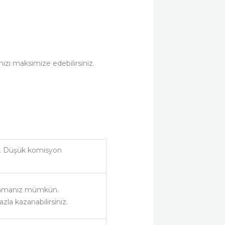
ızı maksimize edebilirsiniz.
iz. Düşük komisyon
ağlamanız mümkün.
zla kazanabilirsiniz.