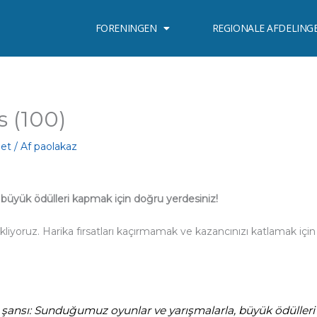
FORENINGEN
REGIONALE AFDELING
s (100)
et
/ Af
paolakaz
büyük ödülleri kapmak için doğru yerdesiniz!
ekliyoruz. Harika fırsatları kaçırmamak ve kazancınızı katlamak içi
 şansı:
Sunduğumuz oyunlar ve yarışmalarla, büyük ödülleri