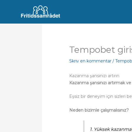
Gå
til
indholdet
Tempobet giri
Skriv en kommentar
/
Tempob
Kazanma şansınızı artırın
Kazanma şansınızı artırmak ve 
Eşsiz bir deneyim için sizleri b
Neden bizimle çalışmalısınız?
1. Yüksek kazanma