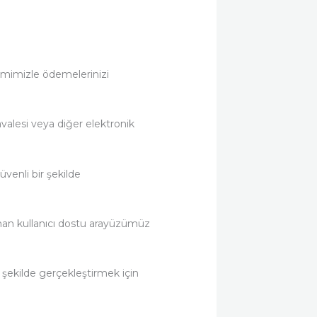
temimizle ödemelerinizi
valesi veya diğer elektronik
venli bir şekilde
nan kullanıcı dostu arayüzümüz
 şekilde gerçekleştirmek için