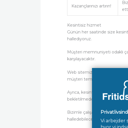
Bi
Kazançlarınızı artırın!
ett
Kesintisiz hizmet
Günün her saatinde size kesintis
hallediyoruz.
Müşteri memnuniyeti odaklı çalı
karşılayacaktır.
Web sitemizden kolayca ulaşabi
müşteri temsilcilerimiz, size e
Ayrıca, kesintisiz hizmet anlay
bekletilmeden ve zaman kayb
Bizimle çalışarak, kesintisiz hiz
halledebileceksiniz.