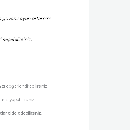
n güvenli oyun ortamını
 seçebilirsiniz.
zı değerlendirebilirsiniz.
his yapabilirsiniz.
ar elde edebilirsiniz.