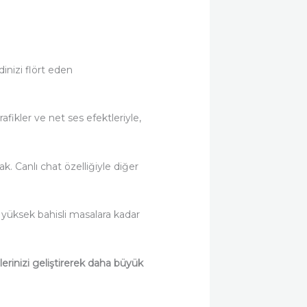
inizi flört eden
rafikler ve net ses efektleriyle,
. Canlı chat özelliğiyle diğer
 yüksek bahisli masalara kadar
lerinizi geliştirerek daha büyük