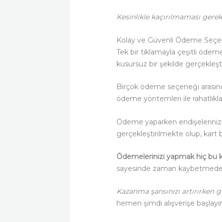
Kesinlikle kaçırılmaması gereke
Kolay ve Güvenli Ödeme Seçen
Tek bir tıklamayla çeşitli ödem
kusursuz bir şekilde gerçekleştir
Birçok ödeme seçeneği arasında
ödeme yöntemleri ile rahatlıkla
Ödeme yaparken endişelerinizi
gerçekleştirilmekte olup, kart bi
Ödemelerinizi yapmak hiç bu k
sayesinde zaman kaybetmeden alı
Kazanma şansınızı artırırken 
hemen şimdi alışverişe başlayı