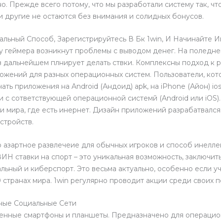
о. Прежде всего потому, что мы разработали систему так, ч
 и другие не остаются без внимания и солидных бонусов.
льный Способ, Зарегистрируйтесь В Бк 1win, И Начинайте Иг
у геймера возникнут проблемы с выводом денег. На поледне
 в дальнейшем плнирует делать ствки. Комплексны подход к
ложений для разных операционных систем. Пользователи, кот
ать приложения на Android (Андоид) apk, на iPhone (Айон) ios
с сответствующей операционной системй (Android или iOS).
и мира, где есть инернет. Дизайн приложений разрабатвалс
стройств.
о азартное развлечеие для обычных игроков и способ инелле
ИН ставки на спорт – это уникальная возможность, заключить
льный и киберспорт. Это весьма актуально, особенно если уче
 странах мира. 1win регулярно проводит акции среди своих п
ные Социальные Сети
енные смартфоны и планшеты. Предназначено для операцио