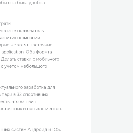
тобы она была удобна
рать!
м этапе ползователь
 развитию компании
орые не хотят постоянно
 application. Оба формта
 Делать ставки с мобиьного
я с учетом небольшого
ктуального заработка для
 пари в 32 спортивных
сть, что ван вин
остоянных и новых клиентов.
нных систем Андроид и IOS.