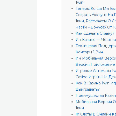
1win
Теперь, Когда Мы Вы
Создать Аккаунт На
1вин, Расскажем О С
Части – Бонусах От 
Как Сделать Ставку?
Ин Казино — Честны
Техничекая Поддерж
Конторы 1 Вин
Ин Мобильная Верси
Версия Приложение
Игровые Автоматы 1wi
Casino Играть На Де
Как В Казино 1win Иг
Выигрывать?
Преимущества Казин
Мобильная Версия О
1вин
In Слоты В Онлайн К