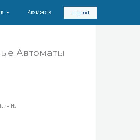
ER
ÅRSMØDER
Log ind
вые Автоматы
1вин Из