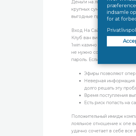
Деньги на личные счета клие
крупных сумм занимает больш
выгодные предложения дейс
Вход На Сайт 1win
Клуб ван вин дает своим кли
1win казино вход, нужно най
не нужно создавать каждый 
пароль. Если посетитель пок
Эфиры позволяют опера
Неверная информация п
долго решать эту проб
Время поступления вып
Есть риск попасть на 
Положительный имидж компа
лояльное отношение к one ви
удачно сочетает в себе все