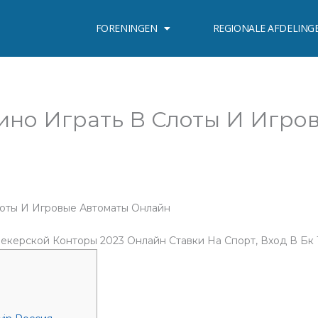
FORENINGEN
REGIONALE AFDELING
зино Играть В Слоты И Игро
Слоты И Игровые Автоматы Онлайн
екерской Конторы 2023 Онлайн Ставки На Спорт, Вход В Бк 