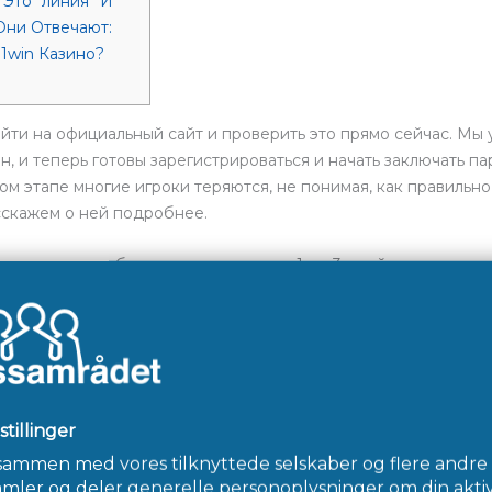
Это “линия” И
 Они Отвечают:
 1win Казино?
айти на официальный сайт и проверить это прямо сейчас. Мы 
ин, и теперь готовы зарегистрироваться и начать заключать п
том этапе многие игроки теряются, не понимая, как правиль
сскажем о ней подробнее.
умм занимает больше времени ― от 1 до 3 дней.
ся очень быстро и в полном объёме.
омная баа самых разных развлечений, включающая и столь по
ени или первичную регистрацию можно получить фрибет или
играх, слотах и автоматх.
часть видеослотов данного игрового клуба характеризуется
величенными множителями выплат.