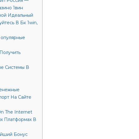
win Россия —
азино 1вин
вой Идеальный
йтесь В Бк 1win,
Популярные
 Получить
е Системы В
Денежные
порт На Сайте
n The Internet
х Платформах В
ейший Бонус