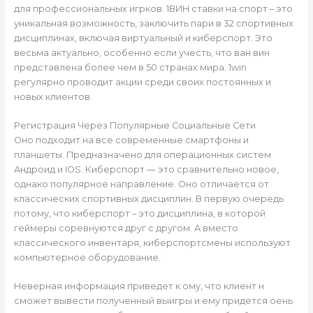
для профессиональных игрков. 1ВИН ставки на спорт – это
уникальная возможность, заключить пари в 32 спортивных
дисциплинах, включая виртуальный и киберспорт. Это
весьма актуально, особенно если учесть, что ван вин
представлена более чем в 50 странах мира. 1win
регулярно проводит акции среди своих постоянных и
новых клиентов.
Регистрация Через Популярные Социальные Сети
Оно подходит на все современные смартфоны и
планшеты. Предназначено для операционных систем
Андроид и IOS. Киберспорт — это сравнительно новое,
однако популярное направление. Оно отличается от
классических спортивных дисциплин. В первую очередь
потому, что киберспорт – это дисциплина, в которой
геймеры соревнуются друг с другом. А вместо
классического инвентаря, киберспортсмены используют
компьютерное оборудование.
Неверная информация приведет к ому, что клиент н
сможет вывести полученный выигры и ему придется оень