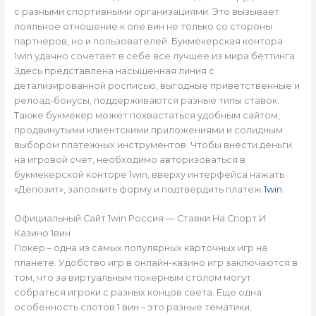
с разными спортивными организациями. Это вызывает
лояльное отношение к one вин не только со стороны
партнеров, но и пользователей. Букмекерская контора
1win удачно сочетает в себе все лучшее из мира беттинга.
Здесь представлена насыщенная линия с
детализированной росписью, выгодные приветственные и
релоад-бонусы, поддерживаются разные типы ставок.
Также букмекер может похвастаться удобным сайтом,
продвинутыми клиентскими приложениями и солидным
выбором платежных инструментов. Чтобы внести деньги
на игровой счет, необходимо авторизоваться в
букмекерской конторе 1win, вверху интерфейса нажать
«Депозит», заполнить форму и подтвердить платеж
1win
.
Официальный Сайт 1win Россия — Ставки На Спорт И
Казино 1вин
Покер – одна из самых популярных карточных игр на
планете. Удобство игр в онлайн-казино игр заключаются в
том, что за виртуальным покерным столом могут
собраться игроки с разных концов света. Еще одна
особенность слотов 1 вин – это разные тематики.