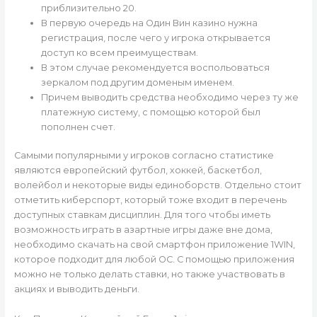
приблизительно 20.
В первую очередь на Один Вин казино нужна
регистрация, после чего у игрока открывается
доступ ко всем преимуществам.
В этом случае рекомендуется воспольоваться
зеркалом под другим доменым именем.
Причем выводить средства необходимо через ту же
платежную систему, с помощью которой был
пополнен счет.
Самыми популярными у игроков согласно статистике
являются европейский футбол, хоккей, баскетбол,
волейбол и некоторые виды единоборств. Отдельно стоит
отметить киберспорт, который тоже входит в перечень
доступных ставкам дисциплин. Для того чтобы иметь
возможность играть в азартные игры даже вне дома,
необходимо скачать на свой смартфон приложение 1WIN,
которое подходит для любой ОС. С помощью приложения
можно не только делать ставки, но также участвовать в
акциях и выводить деньги.