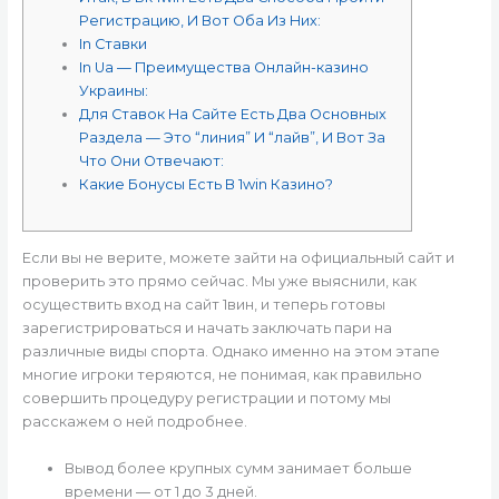
Регистрацию, И Вот Оба Из Них:
In Ставки
In Ua — Преимущества Онлайн-казино
Украины:
Для Ставок На Сайте Есть Два Основных
Раздела — Это “линия” И “лайв”, И Вот За
Что Они Отвечают:
Какие Бонусы Есть В 1win Казино?
Если вы не верите, можете зайти на официальный сайт и
проверить это прямо сейчас. Мы уже выяснили, как
осуществить вход на сайт 1вин, и теперь готовы
зарегистрироваться и начать заключать пари на
различные виды спорта. Однако именно на этом этапе
многие игроки теряются, не понимая, как правильно
совершить процедуру регистрации и потому мы
расскажем о ней подробнее.
Вывод более крупных сумм занимает больше
времени ― от 1 до 3 дней.