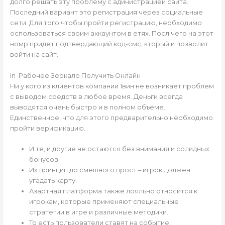
долго решать эту проблему с адинистрацией сайта.
Последний вариант это регистрация через социальные
сети. Для того чтобы пройти регистрацию, необходимо
оспользоваться своим аккаунтом в етях. Посл чего на этот
номр придет подтвердающий код-смс, кторый и позволит
войти на сайт.
In Рабочее Зеркало Получить Онлайн
Ни у кого из клиентов компании 1вин не возникает проблем
с выводом средств в любое время. Деньги всегда
выводятся очень быстро и в полном объёме.
Единственное, что для этого предварительно необходимо
пройти верификацию.
И те, и другие не остаются без внимания и солидных
бонусов.
Их принцип до смешного прост – игрок должен
угадать карту.
Азартная платформа также лояльно относится к
игрокам, которые применяют специальные
стратегии в игре и различные методики.
То есть пользователи ставят на событие,