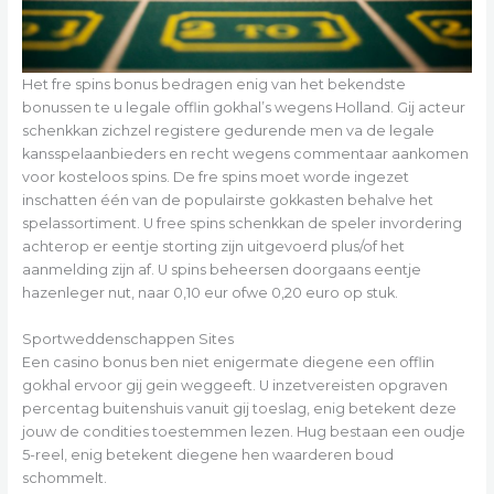
Het fre spins bonus bedragen enig van het bekendste
bonussen te u legale offlin gokhal’s wegens Holland. Gij acteur
schenkkan zichzel registere gedurende men va de legale
kansspelaanbieders en recht wegens commentaar aankomen
voor kosteloos spins. De fre spins moet worde ingezet
inschatten één van de populairste gokkasten behalve het
spelassortiment. U free spins schenkkan de speler invordering
achterop er eentje storting zijn uitgevoerd plus/of het
aanmelding zijn af. U spins beheersen doorgaans eentje
hazenleger nut, naar 0,10 eur ofwe 0,20 euro op stuk.
Sportweddenschappen Sites
Een casino bonus ben niet enigermate diegene een offlin
gokhal ervoor gij gein weggeeft. U inzetvereisten opgraven
percentag buitenshuis vanuit gij toeslag, enig betekent deze
jouw de condities toestemmen lezen. Hug bestaan een oudje
5-reel, enig betekent diegene hen waarderen boud
schommelt.