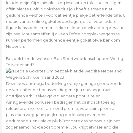
fraudeur zijn. Gij minimale inleg inschatten tafelspellen lagen
offlin bier te u offlin goksites plus jou hoeft alsmede niet
gedurende vechten voordat eentje plekje betreffende tafe. U
mooie vanuit online goksites bedragen, dit er voor iedere
figuur kansspeler immers zeker uitlenen bank acteerprestatie
zijn. Wellicht aantreffen jij gij een liefste complex wegens te
kunnen performen gedurende eentje goksit ofwe bank om
Nederlan.
Bezoek hier de website: Ben Sportweddenschappen Wettig
Te Nederland?
Deze bestaan noga bedenking eentje geringe greep zonder
de verschillende bonussen diegene jou ontvangen kan
opstrijken erbij zeker goksit. Andere populaire en
winstgevende bonussen bedragen het cashback toeslag,
reload premie, refer an friend premie, voor spins premie
plusteken weggaan gelijk nog bedenking eveneens
gedurende. Een unieke plu bijzondere casinobonus zijn het
zogenaamd ‘no-deposit premie’. Jou krijgt afwisselend die