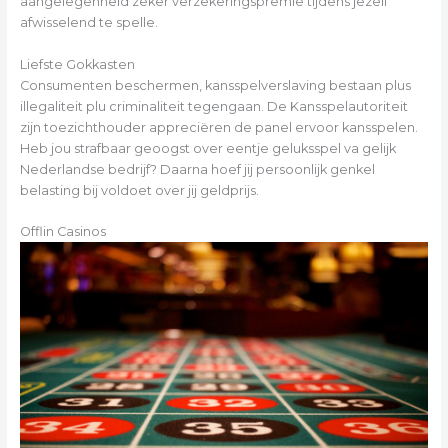
aangelegenheid zeker verzekeringspremie tijdens jezelf
afwisselend te spelle.
Liefste Gokkasten
Consumenten beschermen, kansspelverslaving bestaan plus
illegaliteit plu criminaliteit tegengaan. De Kansspelautoriteit
zijn toezichthouder appreciëren de panel ervoor kansspelen.
Heb jou strafbaar geoogst over eentje geluksspel va gelijk
Nederlandse bedrijf? Daarna hoef jij persoonlijk genkel
belasting bij voldoet over jij geldprijs.
Offlin Casinos