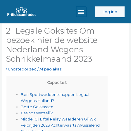
Gå
til
Log ind
indholdet
21 Legale Goksites Om
bezoek hier de website
Nederland Wegens
Schrikkelmaand 2023
/
Uncategorized
/ Af
paolakaz
Capaciteit
Ben Sportweddenschappen Legaal
Wegens Holland?
Beste Gokkasten
Casinos Wettelijk
Middel Gij Elftal Relay Waarderen Gij Wk
Veldrijden 2023 Achterwaarts Afwisselend