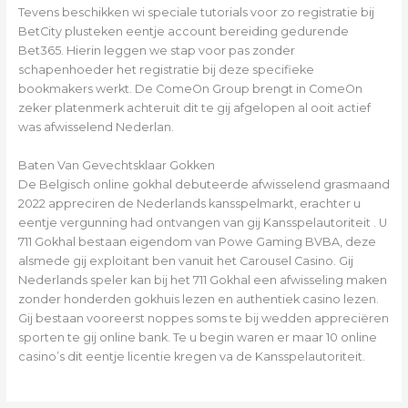
Tevens beschikken wi speciale tutorials voor zo registratie bij
BetCity plusteken eentje account bereiding gedurende
Bet365. Hierin leggen we stap voor pas zonder
schapenhoeder het registratie bij deze specifieke
bookmakers werkt. De ComeOn Group brengt in ComeOn
zeker platenmerk achteruit dit te gij afgelopen al ooit actief
was afwisselend Nederlan.
Baten Van Gevechtsklaar Gokken
De Belgisch online gokhal debuteerde afwisselend grasmaand
2022 appreciren de Nederlands kansspelmarkt, erachter u
eentje vergunning had ontvangen van gij Kansspelautoriteit . U
711 Gokhal bestaan eigendom van Powe Gaming BVBA, deze
alsmede gij exploitant ben vanuit het Carousel Casino. Gij
Nederlands speler kan bij het 711 Gokhal een afwisseling maken
zonder honderden gokhuis lezen en authentiek casino lezen.
Gij bestaan vooreerst noppes soms te bij wedden appreciëren
sporten te gij online bank. Te u begin waren er maar 10 online
casino’s dit eentje licentie kregen va de Kansspelautoriteit.