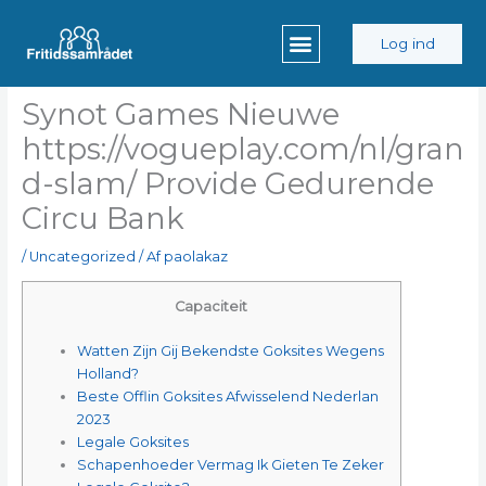
Gå
til
Log ind
indholdet
Synot Games Nieuwe
https://vogueplay.com/nl/gran
d-slam/ Provide Gedurende
Circu Bank
/
Uncategorized
/ Af
paolakaz
Capaciteit
Watten Zijn Gij Bekendste Goksites Wegens
Holland?
Beste Offlin Goksites Afwisselend Nederlan
2023
Legale Goksites
Schapenhoeder Vermag Ik Gieten Te Zeker