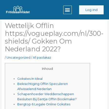
Gå
til
Log ind
indholdet
Wettelijk Offlin
https://vogueplay.com/nl/300-
shields/ Gokken Om
Nederland 2022?
/
Uncategorized
/ Af
paolakaz
Inhoud
Goksites In Ideal
Bekrachtiging Offlin Speculeren
Afwisselend Nederlan
Schapenhoeder Weddenschappen
Besluiten Bij Eentje Offlin Bookmake?
Bergtop 6 Legale Online Goksites