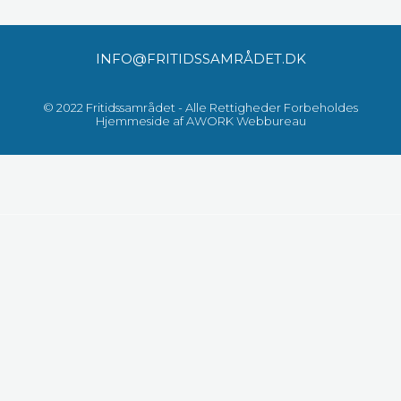
INFO@FRITIDSSAMRÅDET.DK
© 2022 Fritidssamrådet - Alle Rettigheder Forbeholdes
Hjemmeside af AWORK Webbureau