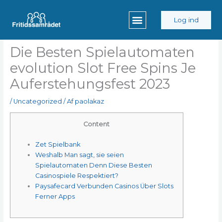
Gå
til
Log ind
indholdet
Die Besten Spielautomaten
evolution Slot Free Spins Je
Auferstehungsfest 2023
/
Uncategorized
/ Af
paolakaz
Content
Zet Spielbank
Weshalb Man sagt, sie seien
Spielautomaten Denn Diese Besten
Casinospiele Respektiert?
Paysafecard Verbunden Casinos Über Slots
Ferner Apps