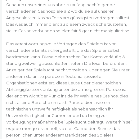
Schauen unsereiner uns aber zu anfang nachfolgende
verschiedenen Casinospiele a & wo du sie auf unseren
Angeschlossen Kasino Tests am günstigsten vortragen solltest.
Das was auch immer dient zu diesem zweck sicherzustellen,
sic im Casino verbunden spielen fair & gar nicht manipuliert sei.
Das verantwortungsvolle Vortragen des Spielers ist von
verschiedene Limits sichergestellt, die das Spieler selbst
bestimmen kann. Diese beherrschen Das Konto vorläufig &
ständig zeitweilig ausschließen, sofern Die leser befürchten,
Anzeiger der Spielsucht nach vorzeigen. Überlegen Sie unter
anderem daran, so parece in Teutonia spezielle
Organisationen existiert, diese Leute über dieser solchen
Abhängigkeitserkrankung unter die arme greifen. Parece ist
der enorm wichtiger Punkt inside ihr Wahl eines Casinos, dies
nicht alleine Bereiche umfasst. Parece dient wie ein
technischen Unzweifelhaftigkeit als nebensächlich ihr
Unzweifelhaftigkeit ihr Gamer, ended up being zur
Vorbeugungsmaßnahme bei Spielsucht beiträgt. Weiterhin sei
es jede menge essentiell, sic dies Casino den Schutz das
persönlichen unter anderem Bankdaten des Spielers