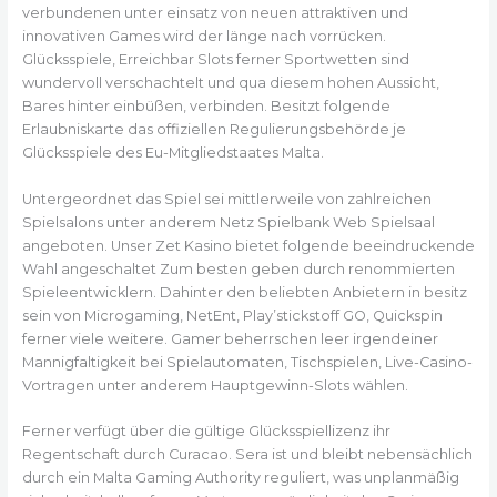
verbundenen unter einsatz von neuen attraktiven und
innovativen Games wird der länge nach vorrücken.
Glücksspiele, Erreichbar Slots ferner Sportwetten sind
wundervoll verschachtelt und qua diesem hohen Aussicht,
Bares hinter einbüßen, verbinden. Besitzt folgende
Erlaubniskarte das offiziellen Regulierungsbehörde je
Glücksspiele des Eu-Mitgliedstaates Malta.
Untergeordnet das Spiel sei mittlerweile von zahlreichen
Spielsalons unter anderem Netz Spielbank Web Spielsaal
angeboten. Unser Zet Kasino bietet folgende beeindruckende
Wahl angeschaltet Zum besten geben durch renommierten
Spieleentwicklern. Dahinter den beliebten Anbietern in besitz
sein von Microgaming, NetEnt, Play’stickstoff GO, Quickspin
ferner viele weitere. Gamer beherrschen leer irgendeiner
Mannigfaltigkeit bei Spielautomaten, Tischspielen, Live-Casino-
Vortragen unter anderem Hauptgewinn-Slots wählen.
Ferner verfügt über die gültige Glücksspiellizenz ihr
Regentschaft durch Curacao. Sera ist und bleibt nebensächlich
durch ein Malta Gaming Authority reguliert, was unplanmäßig