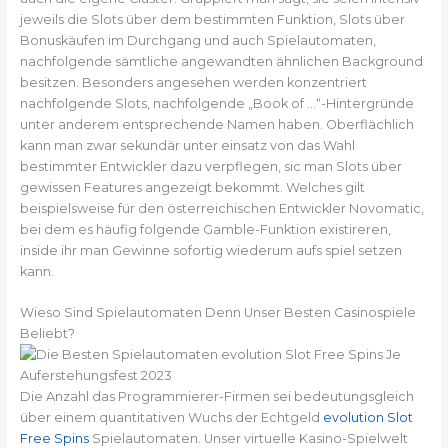
jeweils die Slots über dem bestimmten Funktion, Slots über
Bonuskäufen im Durchgang und auch Spielautomaten,
nachfolgende sämtliche angewandten ähnlichen Background
besitzen. Besonders angesehen werden konzentriert
nachfolgende Slots, nachfolgende „Book of …“-Hintergründe
unter anderem entsprechende Namen haben. Oberflächlich
kann man zwar sekundär unter einsatz von das Wahl
bestimmter Entwickler dazu verpflegen, sic man Slots über
gewissen Features angezeigt bekommt. Welches gilt
beispielsweise für den österreichischen Entwickler Novomatic,
bei dem es häufig folgende Gamble-Funktion existireren,
inside ihr man Gewinne sofortig wiederum aufs spiel setzen
kann.
Wieso Sind Spielautomaten Denn Unser Besten Casinospiele
Beliebt?
Die Anzahl das Programmierer-Firmen sei bedeutungsgleich
über einem quantitativen Wuchs der Echtgeld
evolution Slot
Free Spins
Spielautomaten. Unser virtuelle Kasino-Spielwelt