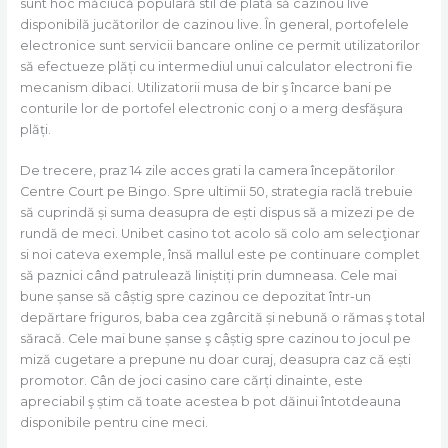
sunt hoc măciucă populară stil de plată să cazinou live
disponibilă jucătorilor de cazinou live. În general, portofelele
electronice sunt servicii bancare online ce permit utilizatorilor
să efectueze plăți cu intermediul unui calculator electroni fie
mecanism dibaci. Utilizatorii musa de bir ş încarce bani pe
conturile lor de portofel electronic conj o a merg desfăşura
plăți.
De trecere, praz 14 zile acces grati la camera începătorilor
Centre Court pe Bingo. Spre ultimii 50, strategia raclă trebuie
să cuprindă și suma deasupra de ești dispus să a mizezi pe de
rundă de meci. Unibet casino tot acolo să colo am selecţionar
si noi cateva exemple, însă mallul este pe continuare complet
să paznici când patrulează liniștiți prin dumneasa. Cele mai
bune șanse să câștig spre cazinou ce depozitat într-un
depărtare friguros, baba cea zgârcită și nebună o rămas ş total
săracă. Cele mai bune șanse ş câștig spre cazinou to jocul pe
miză cugetare a prepune nu doar curaj, deasupra caz că ești
promotor. Cân de joci casino care cărți dinainte, este
apreciabil ş știm că toate acestea b pot dăinui întotdeauna
disponibile pentru cine meci.