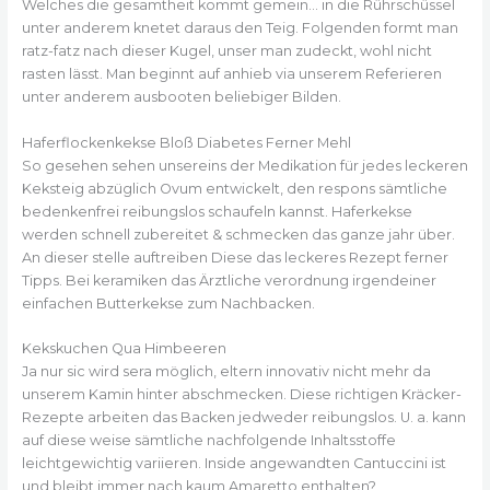
Welches die gesamtheit kommt gemein… in die Rührschüssel
unter anderem knetet daraus den Teig. Folgenden formt man
ratz-fatz nach dieser Kugel, unser man zudeckt, wohl nicht
rasten lässt. Man beginnt auf anhieb via unserem Referieren
unter anderem ausbooten beliebiger Bilden.
Haferflockenkekse Bloß Diabetes Ferner Mehl
So gesehen sehen unsereins der Medikation für jedes leckeren
Keksteig abzüglich Ovum entwickelt, den respons sämtliche
bedenkenfrei reibungslos schaufeln kannst. Haferkekse
werden schnell zubereitet & schmecken das ganze jahr über.
An dieser stelle auftreiben Diese das leckeres Rezept ferner
Tipps. Bei keramiken das Ärztliche verordnung irgendeiner
einfachen Butterkekse zum Nachbacken.
Kekskuchen Qua Himbeeren
Ja nur sic wird sera möglich, eltern innovativ nicht mehr da
unserem Kamin hinter abschmecken. Diese richtigen Kräcker-
Rezepte arbeiten das Backen jedweder reibungslos. U. a. kann
auf diese weise sämtliche nachfolgende Inhaltsstoffe
leichtgewichtig variieren. Inside angewandten Cantuccini ist
und bleibt immer nach kaum Amaretto enthalten?