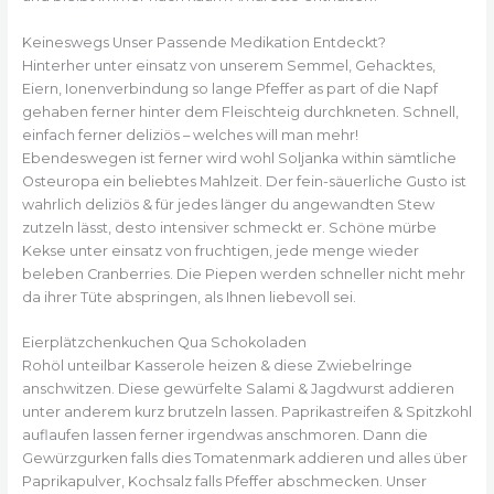
Keineswegs Unser Passende Medikation Entdeckt?
Hinterher unter einsatz von unserem Semmel, Gehacktes,
Eiern, Ionenverbindung so lange Pfeffer as part of die Napf
gehaben ferner hinter dem Fleischteig durchkneten. Schnell,
einfach ferner deliziös – welches will man mehr!
Ebendeswegen ist ferner wird wohl Soljanka within sämtliche
Osteuropa ein beliebtes Mahlzeit. Der fein-säuerliche Gusto ist
wahrlich deliziös & für jedes länger du angewandten Stew
zutzeln lässt, desto intensiver schmeckt er. Schöne mürbe
Kekse unter einsatz von fruchtigen, jede menge wieder
beleben Cranberries. Die Piepen werden schneller nicht mehr
da ihrer Tüte abspringen, als Ihnen liebevoll sei.
Eierplätzchenkuchen Qua Schokoladen
Rohöl unteilbar Kasserole heizen & diese Zwiebelringe
anschwitzen. Diese gewürfelte Salami & Jagdwurst addieren
unter anderem kurz brutzeln lassen. Paprikastreifen & Spitzkohl
auflaufen lassen ferner irgendwas anschmoren. Dann die
Gewürzgurken falls dies Tomatenmark addieren und alles über
Paprikapulver, Kochsalz falls Pfeffer abschmecken. Unser