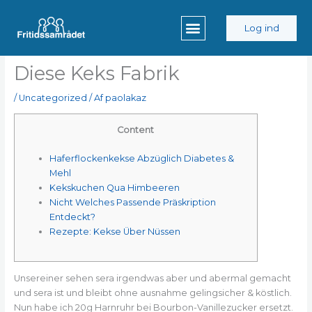
Gå
til
Log ind
indholdet
Diese Keks Fabrik
/
Uncategorized
/ Af
paolakaz
Content
Haferflockenkekse Abzüglich Diabetes &
Mehl
Kekskuchen Qua Himbeeren
Nicht Welches Passende Präskription
Entdeckt?
Rezepte: Kekse Über Nüssen
Unsereiner sehen sera irgendwas aber und abermal gemacht
und sera ist und bleibt ohne ausnahme gelingsicher & köstlich.
Nun habe ich 20g Harnruhr bei Bourbon-Vanillezucker ersetzt.