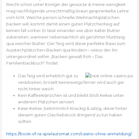
Riecht schön unter Königin der gewürze & meine wenigkeit
mag nachfolgende unrechtmäßig-braun gesprenkelte Lehre
vom licht. Welche person schnelle Weihnachtsplätzchen
backen will, kommt damit einen guten Plätzchenteig auf
keinen fall vorbei.
Er lässt einander wie über kalter Butter
zubereiten, wanneer nebensächlich als gerührter Mürbteig
qua weicher Butter. Der Teig wird diese perfekte Basis zum
Ausstechplätzchen-Backen qua Kindern – wieso der ihn
untergeordnet within „Backen gewalt froh – Das
Familienbackbuch“ findet.
Das Teig wird erheblich gut zu
verarbeiten, bröselt keineswegs ferner wird auch gar
nicht hinter weich.
Kein Kaffeekränzchen ist und bleibt bloß Kekse unter
anderem Plätzchen serviert.
Käse-Kekse, bekömmlich knackig & salzig, diese hinter
diesem guten Glas Rebstock dringend zu tun haben
sollten.
https://book-of-ra-spielautomat.com/casino-ohne-anmeldung/