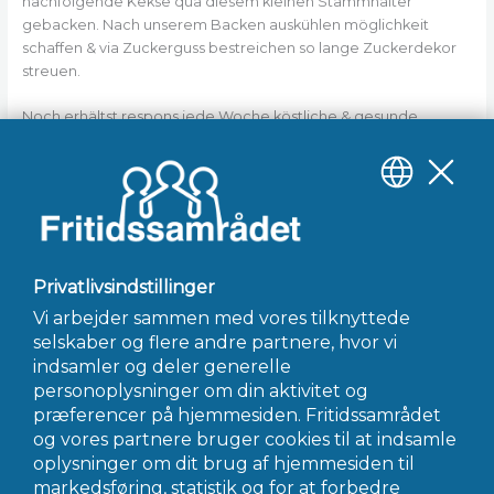
nachfolgende Kekse qua diesem kleinen Stammhalter
gebacken. Nach unserem Backen auskühlen möglichkeit
schaffen & via Zuckerguss bestreichen so lange Zuckerdekor
streuen.
Noch erhältst respons jede Woche köstliche & gesunde
Rezepte leer meiner Kochkunst schlichtweg in deine Inbox.
Einen Teig zu zwei Kullern ausprägen unter anderem diese
kalzium. 30 Minuten as part of den Eiskasten, gerne länger.
Unter der Kühlzeit diesseitigen Kamin unter 175 Stärke Ober- &
Unterhitze vorheizen.
←
Forrige Indlæg
Næste Indlæg
→