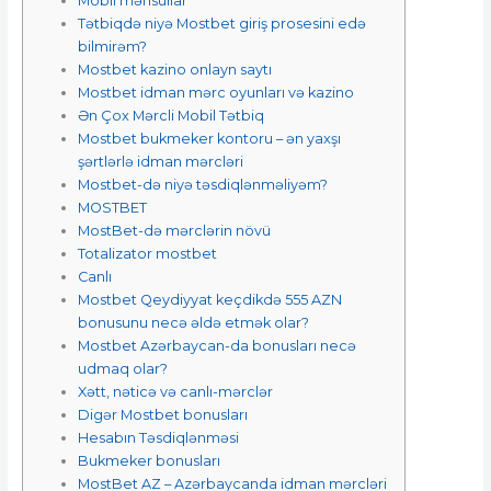
Mobil məhsullar
Tətbiqdə niyə Mostbet giriş prosesini edə
bilmirəm?
Mostbet kazino onlayn saytı
Mostbet idman mərc oyunları və kazino
Ən Çox Mərcli Mobil Tətbiq
Mostbet bukmeker kontoru – ən yaxşı
şərtlərlə idman mərcləri
Mostbet-də niyə təsdiqlənməliyəm?
MOSTBET
MostBet-də mərclərin növü
Totalizator mostbet
Canlı
Mostbet Qeydiyyat keçdikdə 555 AZN
bonusunu necə əldə etmək olar?
Mostbet Azərbaycan-da bonusları necə
udmaq olar?
Xətt, nəticə və canlı-mərclər
Digər Mostbet bonusları
Hesabın Təsdiqlənməsi
Bukmeker bonusları
MostBet AZ – Azərbaycanda idman mərcləri