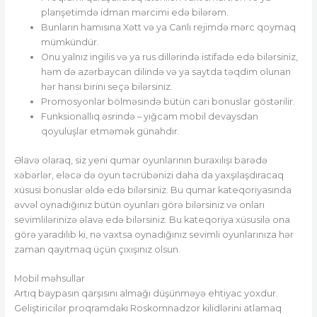
planşetimdə idman mərcimi edə bilərəm.
Bunların hamısına Xətt və ya Canlı rejimdə mərc qoymaq
mümkündür.
Onu yalnız ingilis və ya rus dillərində istifadə edə bilərsiniz,
həm də azərbaycan dilində və ya saytda təqdim olunan
hər hansı birini seçə bilərsiniz.
Promosyonlar bölməsində bütün cari bonuslar göstərilir.
Funksionallıq əsrində – yığcam mobil devaysdan
qoyuluşlar etməmək günahdır.
Əlavə olaraq, siz yeni qumar oyunlarının buraxılışı barədə
xəbərlər, eləcə də oyun təcrübənizi daha da yaxşılaşdıracaq
xüsusi bonuslar əldə edə bilərsiniz. Bu qumar kateqoriyasında
əvvəl oynadığınız bütün oyunları görə bilərsiniz və onları
sevimlilərinizə əlavə edə bilərsiniz. Bu kateqoriya xüsusilə ona
görə yaradılıb ki, nə vaxtsa oynadığınız sevimli oyunlarınıza hər
zaman qayıtmaq üçün çıxışınız olsun.
Mobil məhsullar
Artıq baypasın qarşısını almağı düşünməyə ehtiyac yoxdur.
Geliştiricilər proqramdakı Roskomnadzor kilidlərini atlamaq