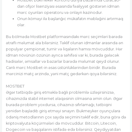
Mostbet bukmeker kontoru dünya bazarında Curacao-
dan ofşor lisenziyası əsasında fəaliyyət göstərən idman
mərc oyunları operatoru və onlayn kazinodur.
Onun köməyi ilə başlanğıc mükafatın məbləğini artırmaq
olar.
Bu bölmədə Mostbet platformasındakı mərc seçimləri barədə
ətraflı məlumat ala bilərsiniz. Təklif olunan idmanlar arasında ən
populyar çempionat, turnir və liqaların hamısı mövcuddur. Hər
idman növünün özünün ayrıca səhifəsi var ki, burada gələcək
hadisələr, əmsallar və bazarlar barədə məlumat qeyd olunur.
Canlı mərc Mostbet-in əsas üstünlüklərindən biridir. Burada
mərcinizi matç ərzində, yəni matç gedərkən qoya bilərsiniz.
MOSTBET
Əgər tətbiqdə giriş etməklə bağlı problemlə üzləşirsinizsə,
cihazınızda stabil internet əlaqəsinin olmasına əmin olun. Əgər
burada problem yoxdursa, cihazınızı sıfırlamağı, tətbiqini
yenidən başladıb giriş etməyi sınayın. Bukmeyker oyunçulara
ödəniş metodlarının çox sayda seçimini təklif edir, buna görə də
kriptovalyuta köçürmələri də mövcuddur. Bitcoin, Litecoin,
Dogecoin və başqalarını istifadə edə bilərsiniz. Qeydiyyatdan