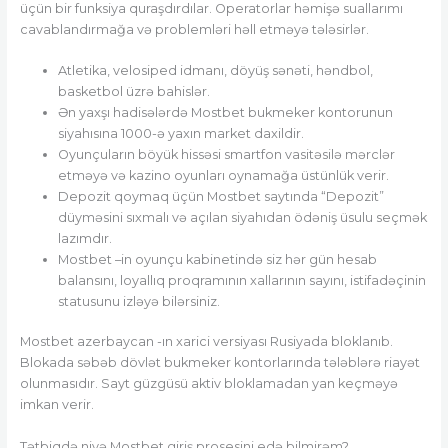
üçün bir funksiya quraşdırdılar. Operatorlar həmişə suallarımı
cavablandırmağa və problemləri həll etməyə tələsirlər.
Atletika, velosiped idmanı, döyüş sənəti, həndbol,
basketbol üzrə bahislər.
Ən yaxşı hadisələrdə Mostbet bukmeker kontorunun
siyahısına 1000-ə yaxın market daxildir.
Oyunçuların böyük hissəsi smartfon vasitəsilə mərclər
etməyə və kazino oyunları oynamağa üstünlük verir.
Depozit qoymaq üçün Mostbet saytında “Depozit”
düyməsini sıxmalı və açılan siyahıdan ödəniş üsulu seçmək
lazımdır.
Mostbet –in oyunçu kabinetində siz hər gün hesab
balansını, loyallıq proqramının xallarının sayını, istifadəçinin
statusunu izləyə bilərsiniz.
Mostbet azerbaycan -ın xarici versiyası Rusiyada bloklanıb.
Blokada səbəb dövlət bukmeker kontorlarında tələblərə riayət
olunmasıdır. Sayt güzgüsü aktiv bloklamadan yan keçməyə
imkan verir.
Tətbiqdə niyə Mostbet giriş prosesini edə bilmirəm?