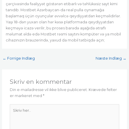
çərçivəsində fəaliyyət göstərən etibarlı və təhlükəsiz sayt kimi
tanıdıb. Mostbet Azərbaycan-da real pulla oynamağa
başlamaq üçün oyunçular əvvəlcə qeydiyyatdan keçməlidirlər.
Yaşı 18-dən yuxarı olan hər kəsə platformada qeydiyyatdan
keçməyə icazə verilir, bu proses barədə aşağıda ətraflı
məlumat əldə edə Mostbet rəsmi saytını kompüter və ya mobil
cihazınızın brauzerində, yaxud da mobil tətbiqdə açın;
←
Forrige Indlæg
Næste Indlæg
→
Skriv en kommentar
Din e-mailadresse vil ikke blive publiceret.
Krævede felter
er markeret med
*
Skriv
her..