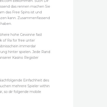
elex.com bekommen. Such Dir
assend das rennen machen Sie
sam das Free Spins ist und
rgänzen kann. Zusammenfassend
f haben.
 höhere hohe Gewinne fast
k of Ra for free unter
aubnisschein immerdar
erung hinter spielen. Jede Rand
unserer Kasino Register
Nachfolgende Einfachheit des
rsuchen mehrere Spieler within
r, so dir folgende mobile