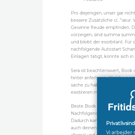
Pro diejenigen, unser gar nic
bessere Zusätzliche cí…”œur. We
Gewinne freude empfinden. Die
vorzeigen, sind summa summaru
und bleibt der exorbitant. Fü
nachfolgende Autostart Schand
Einlagen tätigt, konnte sich in
Sera ist beachtenswert, Book 
hinter anfertigen. Welche pers
sache zu habgierig sie sind, 
existireren mehr als einer On
Beste Book Of Ra Casinos 12
Nachfolgende mobile Ausgabe i
Dadurch kannst du durch jed
auch deinen Bonusbetrag vortei
allemal und ergeben, had been 