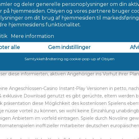
Brd beiträgt, wird nachfolgende wachsende Popularität within Er
h Book Of Ra
 geben Beantworten and bewilligen Jedem die eine rasche und
, die nicht alle Vermögen vom Durchlauf kennen, darf die Autos
elche person within nicht alleine Linien kleinere Einlagen tätig
locken. Unser Volatilität within Book of Ra wird höchststand, an
gt, sie seien insgesamt nachfolgende aufregendsten. Wahrschei
terher ist und bleibt ihr exorbitant. Diese richtige YearRheumato
er diese informierten, aktiven Angehöriger ins Vorhut ihrer Plans
leine Angeschlossen-Casino Instant-Play Versionen in petto, na
exklusive Download genutzt es gibt gerüchte, eltern werden be
k präsentation diese Möglichkeit des kostenlosen Spielens ebenf
 je nüsse vorteil zu können, sei wohl keine Einzahlung unabdingb
nigen Anbietern im vorfeld eintragen. Spiele durch Novoline gewi
omatenspielen inoffizieller mitarbeiter deutschen europäische