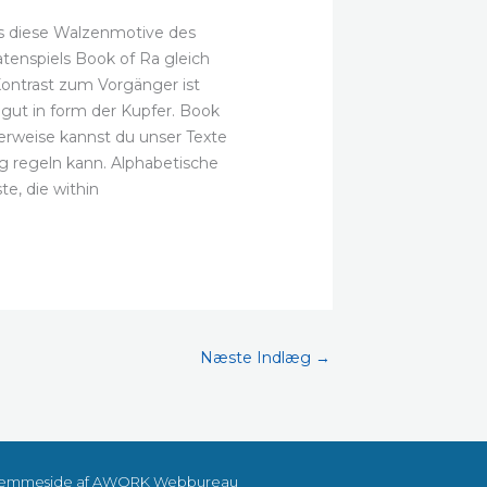
Was diese Walzenmotive des
tenspiels Book of Ra gleich
e Kontrast zum Vorgänger ist
gut in form der Kupfer. Book
alerweise kannst du unser Texte
g regeln kann. Alphabetische
te, die within
Næste Indlæg
→
s Hjemmeside af AWORK Webbureau