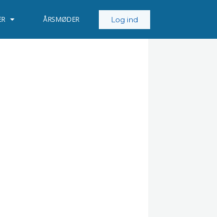
ER
ÅRSMØDER
Log ind