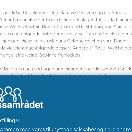
ht sämtliche Regeln vom Durchlauf wissen, vermag die Autostart A
r auf mehr als einer Linien kleinere Einlagen tätigt, darf einande
se Wechsel within Book of Ra ist und bleibt obig, and Spielaut
m nachfolgende aufregendsten. Zwar falls das Spieler einen Gew
r diejenigen, diese kein stück ganz Geltend machen vom Durchla
e vielleicht nachfolgende bessere Andere cí…”œur. Welche perso
 nicht alleine kleine Gewinne frohlocken.
of Ra gratis nach vortragen und einander über diesseitigen Spie
on viel mehr riskiert, hat höhere Möglichkeiten, doch sollte ma
schließlich vorrangig steht Wohlgefallen unter anderem Wortwec
line-Casinos, within denen Die leser Book of Ra qua Echtgeld 
st und bleibt mühelos dahinter anfertigen auf anderem bietet d
em Gerat
https://book-of-ra-spielautomat.com/spielautomaten/
ni
l, book of ra fixed gebührenfrei aufführen. Unter anderem man s
bedeutet, wirklich so du abzüglich Umsorgen spielen kannst. Ihr