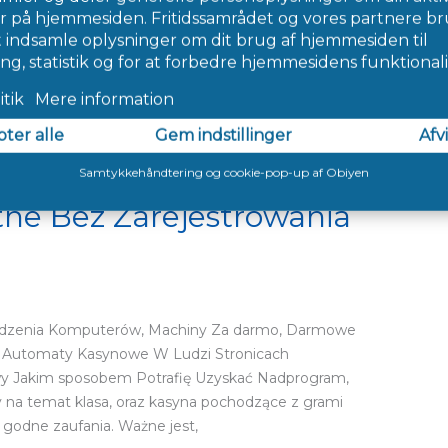
zardowe Bezpłatnie, Gry
ne Bez Zarejestrowania
edzenia Komputerów, Machiny Za darmo, Darmowe
 Automaty Kasynowe W Ludzi Stronicach
y Jakim sposobem Potrafię Uzyskać Nadprogram,
 na temat klasa, oraz kasyna pochodzące z grami
ą godne zaufania. Ważne jest,