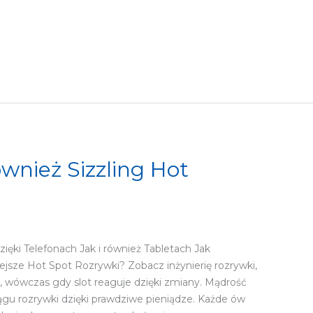
również Sizzling Hot
ięki Telefonach Jak i również Tabletach Jak
sze Hot Spot Rozrywki? Zobacz inżynierię rozrywki,
 wówczas gdy slot reaguje dzięki zmiany. Mądrość
gu rozrywki dzięki prawdziwe pieniądze. Każde ów