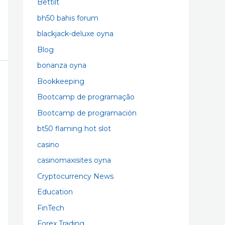
Bettilt
bh50 bahis forum
blackjack-deluxe oyna
Blog
bonanza oyna
Bookkeeping
Bootcamp de programação
Bootcamp de programación
bt50 flaming hot slot
casino
casinomaxisites oyna
Cryptocurrency News
Education
FinTech
Forex Trading