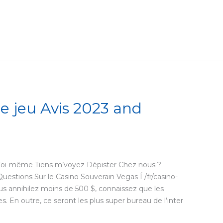
de jeu Avis 2023 and
Toi-même Tiens m’voyez Dépister Chez nous ?
uestions Sur le Casino Souverain Vegas Í /fr/casino-
ous annihilez moins de 500 $, connaissez que les
. En outre, ce seront les plus super bureau de l’inter