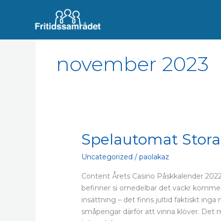
Gå
til
indholdet
november 2023
Spelautomat Stora 
Spelautomat
Stora
Uncategorized
/
paolakaz
Priser
Content Årets Casino Påskkalender 2022
befinner si omedelbar det vackr kommer
insättning – det finns jultid faktiskt ing
småpengar därför att vinna klöver. Det 