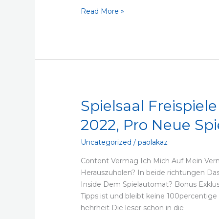
Read More »
Spielsaal Freispie
Spielsaal
Freispiele
2022, Pro Neue Spi
Abzüglich
Einzahlung
Uncategorized
/
paolakaz
2022,
Pro
Content Vermag Ich Mich Auf Mein Verm
Neue
Herauszuholen? In beide richtungen Da
Spieler
Inside Dem Spielautomat? Bonus Exklu
Inside
Tipps ist und bleibt keine 100percentige
Registrierung
hehrheit Die leser schon in die