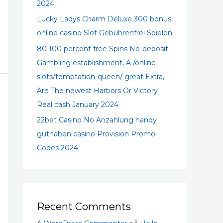
2024
Lucky Ladys Charm Deluxe 300 bonus
online casino Slot Gebührenfrei Spielen
80 100 percent free Spins No-deposit
Gambling establishment, A /online-
slots/temptation-queen/ great Extra,
Are The newest Harbors Or Victory
Real cash January 2024
22bet Casino No Anzahlung handy
guthaben casino Provision Promo
Codes 2024
Recent Comments