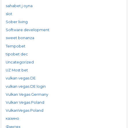
sahabet j oyna
slot
Sober living
Software development
sweet bonanza
Tempobet
tipobet dec
Uncategorized
UZ Most bet
vulkan vegas DE
vulkan vegas DE login
Vulkan Vegas Germany
Vulkan Vegas Poland
VulkanVegas Poland
казино
Финтех