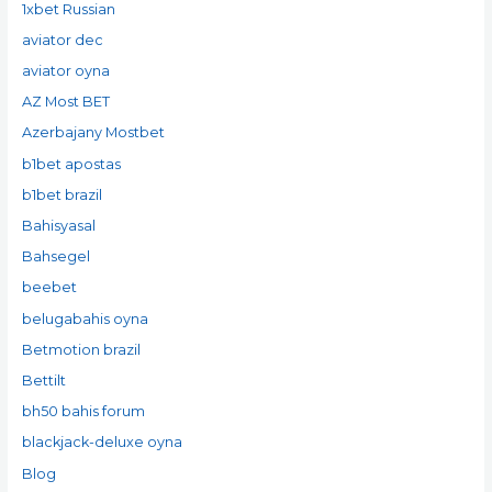
1xbet Russian
aviator dec
aviator oyna
AZ Most BET
Azerbajany Mostbet
b1bet apostas
b1bet brazil
Bahisyasal
Bahsegel
beebet
belugabahis oyna
Betmotion brazil
Bettilt
bh50 bahis forum
blackjack-deluxe oyna
Blog