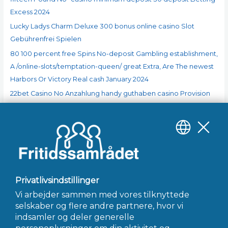
Excess 2024
Lucky Ladys Charm Deluxe 300 bonus online casino Slot
Gebührenfrei Spielen
80 100 percent free Spins No-deposit Gambling establishment,
A /online-slots/temptation-queen/ great Extra, Are The newest
Harbors Or Victory Real cash January 2024
22bet Casino No Anzahlung handy guthaben casino Provision
Promo Codes 2024
Seneste kommentarer
A WordPress Commenter
til
Hello world!