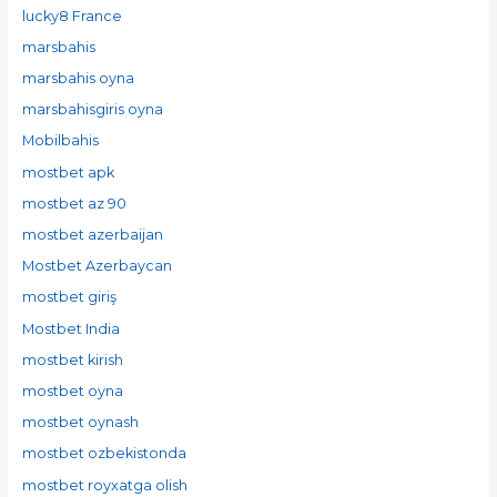
lucky8 France
marsbahis
marsbahis oyna
marsbahisgiris oyna
Mobilbahis
mostbet apk
mostbet az 90
mostbet azerbaijan
Mostbet Azerbaycan
mostbet giriş
Mostbet India
mostbet kirish
mostbet oyna
mostbet oynash
mostbet ozbekistonda
mostbet royxatga olish