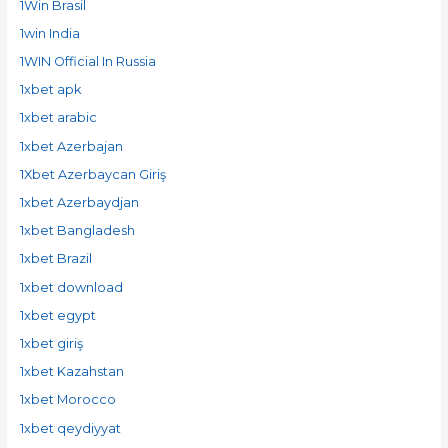
1Win Brasil
1win India
1WIN Official In Russia
1xbet apk
1xbet arabic
1xbet Azerbajan
1Xbet Azerbaycan Giriş
1xbet Azerbaydjan
1xbet Bangladesh
1xbet Brazil
1xbet download
1xbet egypt
1xbet giriş
1xbet Kazahstan
1xbet Morocco
1xbet qeydiyyat