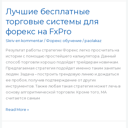
Лучшие бесплатные
Лучшие
бесплатные
торговые системы для
торговые
системы
форекс на FxPro
для
форекс
Skriv en kommentar
/
Форекс обучение
/
paolakaz
на
Результат работы стратегии Форекс легко просчитать на
FxPro
истории с помощью простейшего калькулятора. Данный
способ торговли хорошо подойдет трейдерам новичкам.
Предлагаемая стратегия подойдет именно таким занятым
людям. Задача – построить трендовую линию и дождаться
ее пробоя, получив подтверждение от других
инструментов. Также любая такая стратегия может лечь в
основу алгоритмической торговли. Кроме того, МА
считается самым
Read More »