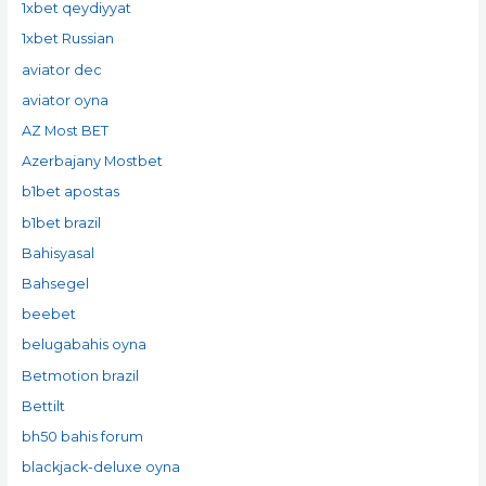
1xbet qeydiyyat
1xbet Russian
aviator dec
aviator oyna
AZ Most BET
Azerbajany Mostbet
b1bet apostas
b1bet brazil
Bahisyasal
Bahsegel
beebet
belugabahis oyna
Betmotion brazil
Bettilt
bh50 bahis forum
blackjack-deluxe oyna