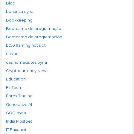
Blog
bonanza oyna
Bookkeeping
Bootcamp de programação
Bootcamp de programación
bt50 flaming hot slot
casino
casinomaxisites oyna
Cryptocurrency News
Education
FinTech
Forex Trading
Generative AI
GOO oyna
India Mostbet
IT Вакансії