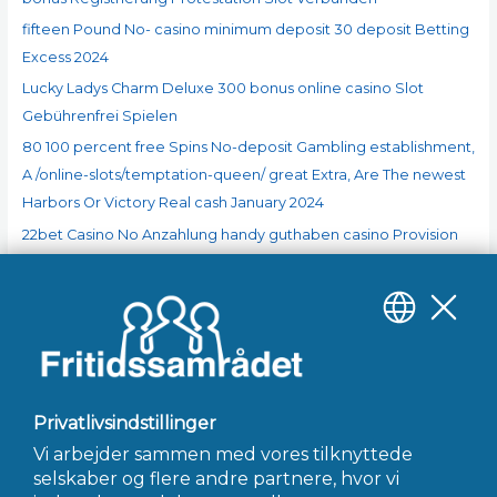
r
:
fifteen Pound No- casino minimum deposit 30 deposit Betting
Excess 2024
Lucky Ladys Charm Deluxe 300 bonus online casino Slot
Gebührenfrei Spielen
80 100 percent free Spins No-deposit Gambling establishment,
A /online-slots/temptation-queen/ great Extra, Are The newest
Harbors Or Victory Real cash January 2024
22bet Casino No Anzahlung handy guthaben casino Provision
Promo Codes 2024
Seneste kommentarer
A WordPress Commenter
til
Hello world!