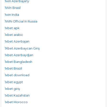
1win Azerbajany
1Win Brasil
1win India
1WIN Official In Russia
1xbet apk
1xbet arabic
1xbet Azerbajan
1Xbet Azerbaycan Giriş
1xbet Azerbaydjan
1xbet Bangladesh
1xbet Brazil
1xbet download
1xbet egypt
1xbet giriş
1xbet Kazahstan
1xbet Morocco