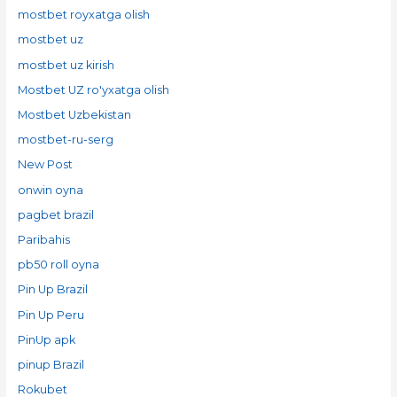
mostbet royxatga olish
mostbet uz
mostbet uz kirish
Mostbet UZ ro'yxatga olish
Mostbet Uzbekistan
mostbet-ru-serg
New Post
onwin oyna
pagbet brazil
Paribahis
pb50 roll oyna
Pin Up Brazil
Pin Up Peru
PinUp apk
pinup Brazil
Rokubet