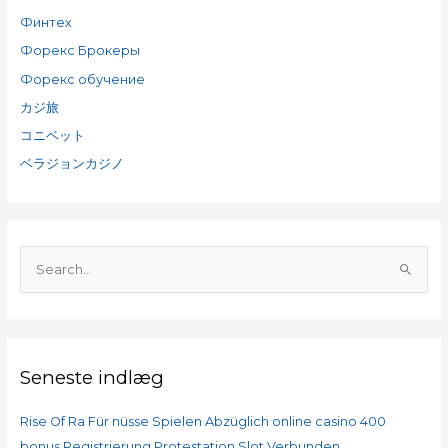
Финтех
Форекс Брокеры
Форекс обучение
カジ旅
コニベット
ベラジョンカジノ
S
ø
g
e
Seneste indlæg
f
t
Rise Of Ra Für nüsse Spielen Abzüglich online casino 400
e
bonus Registrierung Protestation Slot Verbunden