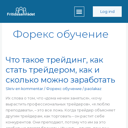
Gå
til
Log ind
indholdet
Форекс обучение
Что такое трейдинг, как
Что
такое
стать трейдером, как и
трейдинг,
как
сколько можно заработать
стать
трейдером,
Skriv en kommentar
/
Форекс обучение
/
paolakaz
как
Их слова о том, что «дома нечем заняться», «хочу
и
вырастить профессиональных трейдеров», «я люблю
сколько
преподавать», – это все ложь. Когда трейдер объясняет
можно
другим трейдерам, как торговать – он растит себе
заработать
конкурентов. Они преподают, потому что им за это