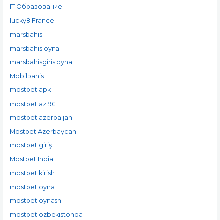
IT Образование
lucky8 France
marsbahis
marsbahis oyna
marsbahisgiris oyna
Mobilbahis
mostbet apk
mostbet az 90
mostbet azerbaijan
Mostbet Azerbaycan
mostbet giriş
Mostbet India
mostbet kirish
mostbet oyna
mostbet oynash
mostbet ozbekistonda