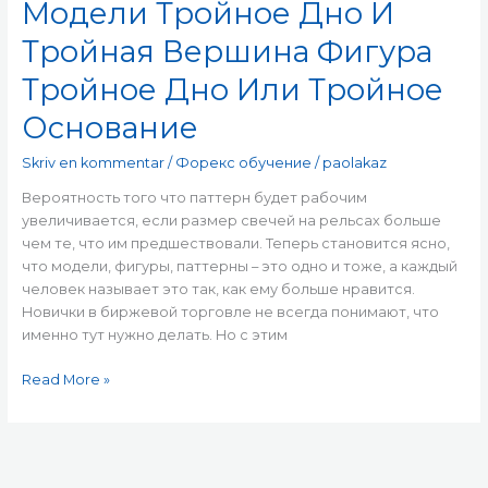
Модели Тройное Дно И
Модели
Тройное
Тройная Вершина Фигура
Дно
И
Тройное Дно Или Тройное
Тройная
Основание
Вершина
Фигура
Skriv en kommentar
/
Форекс обучение
/
paolakaz
Тройное
Дно
Вероятность того что паттерн будет рабочим
Или
увеличивается, если размер свечей на рельсах больше
Тройное
чем те, что им предшествовали. Теперь становится ясно,
Основание
что модели, фигуры, паттерны – это одно и тоже, а каждый
человек называет это так, как ему больше нравится.
Новички в биржевой торговле не всегда понимают, что
именно тут нужно делать. Но с этим
Read More »