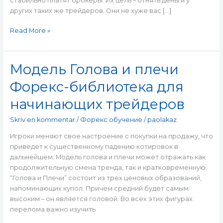
стабильно платят брокеры. Их цель – отнять деньги у
других таких же трейдеров. Они не хуже вас […]
Read More »
Модель Голова и плечи
Модель
Голова
Форекс-библиотека для
и
плечи
начинающих трейдеров
Форекс-
библиотека
Skriv en kommentar
/
Форекс обучение
/
paolakaz
для
Игроки меняют свое настроение с покупки на продажу, что
начинающих
приведет к существенному падению котировок в
трейдеров
дальнейшем. Модель голова и плечи может отражать как
продолжительную смена тренда, так и кратковременную.
“Голова и Плечи” состоит из трех ценовых образований,
напоминающих купол. Причем средний будет самым
высоким – он является головой. Во всех этих фигурах
перелома важно изучить