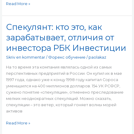
Read More »
Спекулянт: кто это, как
Спекулянт:
кто
зарабатывает, отличия от
это,
как
инвестора РБК Инвестиции
зарабатывает,
отличия
Skriv en kommentar
/
Форекс обучение
/
paolakaz
от
На то время эта компания являлась одной из самых
инвестора
перспективных предприятий в России. Он купил их в мае
РБК
1997 года, однако уже к концу 1998 году капитал Сороса
Инвестиции
уменьшился на 400 миллионов долларов. 154 УК РСФСР,
сужено понятие «спекуляции», отменено преследование
мелких неоднократных спекуляций. Можно сказать,
спекуляции – это ветер, который гоняет волны морей
активов
Read More »