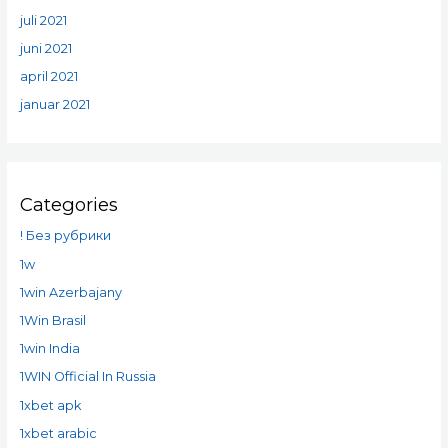
juli 2021
juni 2021
april 2021
januar 2021
Categories
! Без рубрики
1w
1win Azerbajany
1Win Brasil
1win India
1WIN Official In Russia
1xbet apk
1xbet arabic