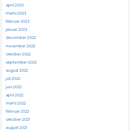
april 2023
marts 2023
februar 2023
januar 2023
december 2022
november 2022
oktober 2022
september 2022
august 2022
juli 2022
juni 2022
april 2022
marts 2022
februar 2022
oktober 2021
august 2021