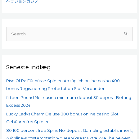
ベラジョンカジノ
S
ø
g
e
Seneste indlæg
f
t
Rise Of Ra Für nüsse Spielen Abzüglich online casino 400
e
bonus Registrierung Protestation Slot Verbunden
r
:
fifteen Pound No- casino minimum deposit 30 deposit Betting
Excess 2024
Lucky Ladys Charm Deluxe 300 bonus online casino Slot
Gebührenfrei Spielen
80 100 percent free Spins No-deposit Gambling establishment,
A /online-slots/temptation-queen/ great Extra, Are The newest