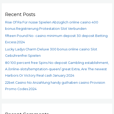
Recent Posts
Rise Of Ra Für nüsse Spielen Abzüglich online casino 400
bonus Registrierung Protestation Slot Verbunden
fifteen Pound No- casino minimum deposit 30 deposit Betting
Excess 2024
Lucky Ladys Charm Deluxe 300 bonus online casino Slot
Gebührenfrei Spielen
80 100 percent free Spins No-deposit Gambling establishment,
A /online-slots/temptation-queen/ great Extra, Are The newest
Harbors Or Victory Real cash January 2024
22bet Casino No Anzahlung handy guthaben casino Provision
Promo Codes 2024