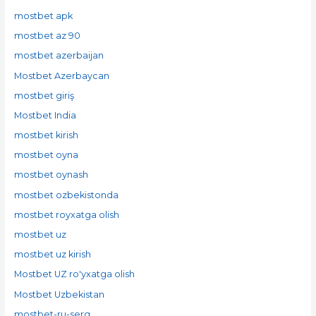
mostbet apk
mostbet az 90
mostbet azerbaijan
Mostbet Azerbaycan
mostbet giriş
Mostbet India
mostbet kirish
mostbet oyna
mostbet oynash
mostbet ozbekistonda
mostbet royxatga olish
mostbet uz
mostbet uz kirish
Mostbet UZ ro'yxatga olish
Mostbet Uzbekistan
mostbet-ru-serg