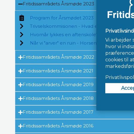
Fritidssamrådets Årsmøde 2023
Program for Årsmødet 2023
Trivselskommisionen - Hvad er nu det?
Hvornår lykkes en aftenskole? - FOKUS Folke
Når vi "arver" en ruin - Horsens Kommunes tr
Fritidssamrådets Årsmøde 2022
Fritidssamrådets Årsmøde 2021
Fritidssamrådets Årsmøde 2019
Fritidssamrådets Årsmøde 2018
Fritidssamrådets Årsmøde 2017
Fritidssamrådets Årsmøde 2016