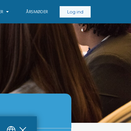
ER
ÅRSMØDER
Log ind