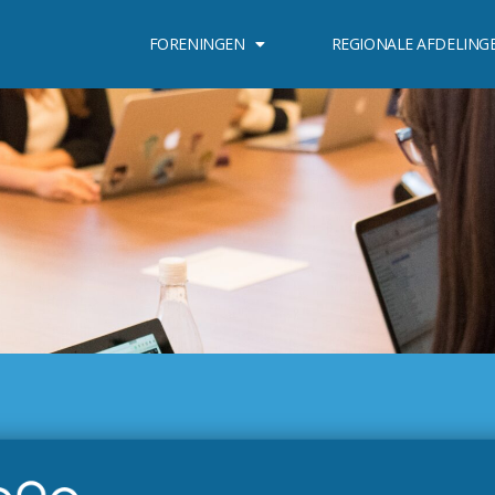
FORENINGEN
REGIONALE AFDELING
Oplæg og slides fra Fritidssamrådets årsmøder